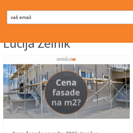
Type
your
email
Lucija Zelnik