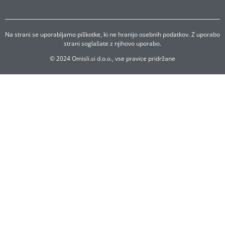
Na strani se uporabljamo piškotke, ki ne hranijo osebnih podatkov. Z uporabo
strani soglašate z njihovo uporabo.
© 2024 Omisli.si d.o.o., vse pravice pridržane