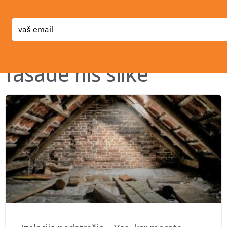
Type
your
email
fasade hiš slike