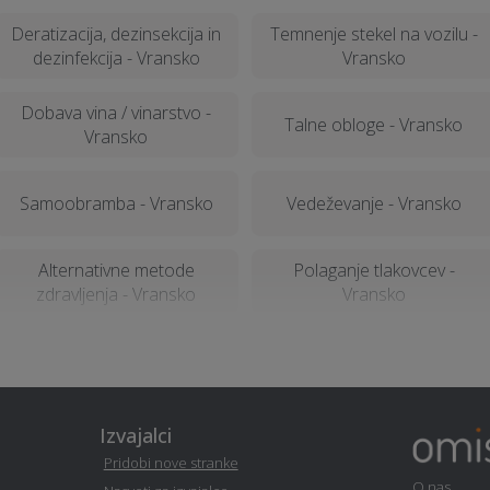
Deratizacija, dezinsekcija in
Temnenje stekel na vozilu -
dezinfekcija - Vransko
Vransko
Dobava vina / vinarstvo -
Talne obloge - Vransko
Vransko
Samoobramba - Vransko
Vedeževanje - Vransko
Alternativne metode
Polaganje tlakovcev -
zdravljenja - Vransko
Vransko
Pravno svetovanje in storitve
Pravno svetovanje in storitve
- Vransko
ob ločitvi - Vransko
Izvajalci
Erotična masaža - Vransko
Odvoz materiala - Vransko
Pridobi nove stranke
O nas