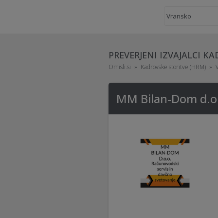
PREVERJENI IZVAJALCI K
Omisli.si
Kadrovske storitve (HRM)
MM Bilan-Dom d.o