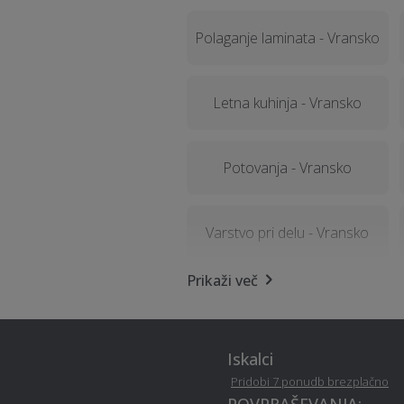
Polaganje laminata - Vransko
Letna kuhinja - Vransko
Potovanja - Vransko
Varstvo pri delu - Vransko
Prikaži več
Organizacija dogodkov -
Vransko
Iskalci
Rušitvena dela - Vransko
Pridobi 7 ponudb brezplačno