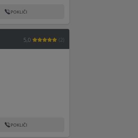
POKLIČI
5,0
(
2
)
POKLIČI