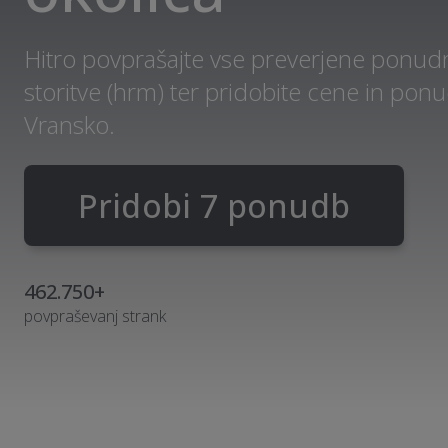
Hitro povprašajte vse preverjene ponud
storitve (hrm) ter pridobite cene in po
Vransko.
Pridobi 7 ponudb
462.750+
povpraševanj strank