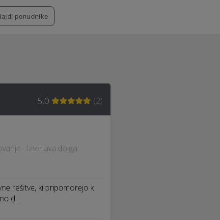
Najdi ponudnike
5,0
(
2
)
anje · Izterjava dolga
e rešitve, ki pripomorejo k
imo d…