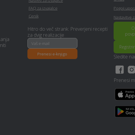
Nasveti za izvajalce
Nagrobni spomenik -
Prenova stanovanja na ključ -
FAQ za izvajalce
Pogoji upo
Vransko
Vransko
Cenik
Nastavitve 
Virtualna in obogatena
O
Hitro do več strank: Preverjeni recepti
Razvoj in programiranje -
resničnost (VR - AR) -
povp
za dvig realizacije
Vransko
manja
Vransko
niti
Registri
Prenesi e-knjigo
Ogrevanje z IR paneli -
Sledite n
Mizarstvo - Vransko
Vransko
Vodovodne inštalacije in
Izdelava brunarice (lesene
Prenesi mo
popravila - Vransko
hiše) - Vransko
Najem mobilnega WC-ja -
Hidroizolacija - Vransko
Vransko
Restavriranje pohištva -
Ortodontija - Vransko
Vransko