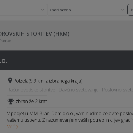
ADROVSKIH STORITEV (HRM)
Vransko
.o.
Polzela
(9,9 km iz izbranega kraja)
Računovodske storitve · Davčno svetovanje · Poslovno svetov
Izbran že 2 krat
V podjetju MM Bilan-Dom d.o.o., vam nudimo celovite poslovn
vašemu uspehu. Z razumevanjem vaših potreb in ciljev grad
Več