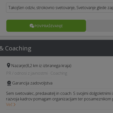
Takojšen odziv, strokovno svetovanje, Svetovanje glede za
POVPRAŠEVANJE
 & Coaching
Nazarje
(8,2 km iz izbranega kraja)
PR / odnosi z javnostmi · Coaching
Garancija zadovoljstva
Sem svetovalec, predavatelj in coach. S svojimi dolgoletnimi
razvoja kadrov pomagam organizacijam ter posameznikom pr
Več