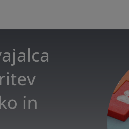
vajalca
ritev
ko in