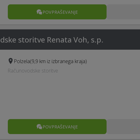
POVPRAŠEVANJE
ske storitve Renata Voh, s.p.
Polzela
(9,9 km iz izbranega kraja)
Računovodske storitve
POVPRAŠEVANJE