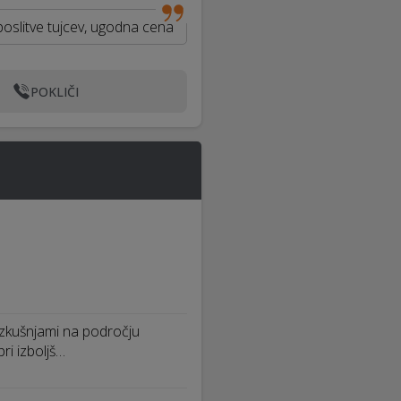
poslitve tujcev, ugodna cena
POKLIČI
 izkušnjami na področju
i izboljš…