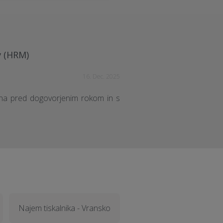
v (HRM)
16. Dec. 2025
vljena pred dogovorjenim rokom in s
Najem tiskalnika - Vransko