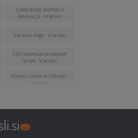
Cvetličarske storitve in
dekoracija - Vransko
Sanacija vlage - Vransko
SEO optimizacija spletnih
strani - Vransko
Razrez cistern in čiščenje -
Vransko
Ozvočenje in razsvetljava
prireditev - Vransko
Vrtna lopa, hiška, uta -
Vransko