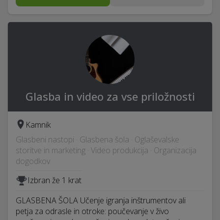
Glasba in video za vse priložnosti
Kamnik
Glasbeni nastopi · Glasbena šola · Oglaševalske
storitve in marketing · Video produkcija · Organizacija
dogodkov
Izbran že 1 krat
GLASBENA ŠOLA Učenje igranja inštrumentov ali
petja za odrasle in otroke: poučevanje v živo