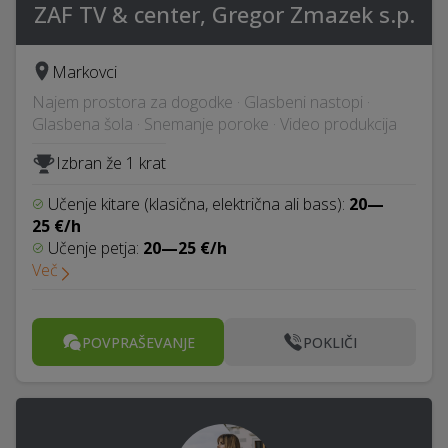
ZAF TV & center, Gregor Zmazek s.p.
Markovci
Najem prostora za dogodke · Glasbeni nastopi ·
Glasbena šola · Snemanje poroke · Video produkcija
Izbran že 1 krat
Učenje kitare (klasična, električna ali bass):
20—
25 €/h
Učenje petja:
20—25 €/h
Več
POVPRAŠEVANJE
POKLIČI