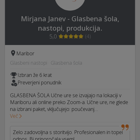
Mirjana Janev - Glasbena šola,
nastopi, produkcija.
5,0
(
4
)
Maribor
Glasbeni nastopi · Glasbena šola
Izbran že 6 krat
Preverjeni ponudnik
GLASBENA ŠOLA Učne ure se izvajajo na lokaciji v
Mariboru ali online preko Zoom-a. ​Učne ure, ne glede
na izbrani paket, vključujejo:​ poučevanj…
Več
Zelo zadovoljna s storitvijo. Profesionalen in topel
odnos. Bi priporočala vsem!