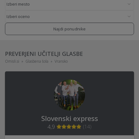
Najdi ponudnike
PREVERJENI UČITELJI GLASBE
Omisli.si
Glasbena šola
Vransko
Slovenski express
4,9
(
14
)