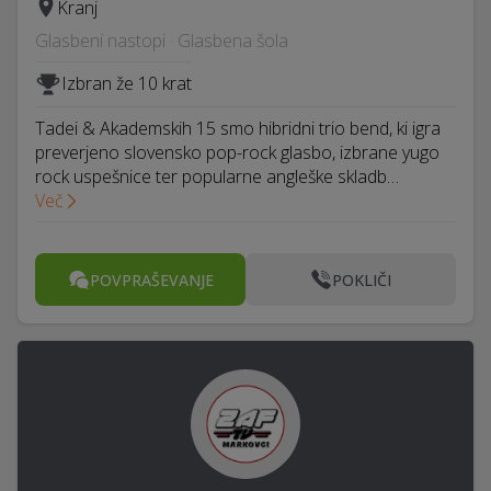
Kranj
Glasbeni nastopi · Glasbena šola
Izbran že 10 krat
Tadei & Akademskih 15 smo hibridni trio bend, ki igra
preverjeno slovensko pop-rock glasbo, izbrane yugo
rock uspešnice ter popularne angleške skladb…
Več
POVPRAŠEVANJE
POKLIČI