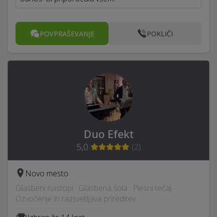
POVPRAŠEVANJE
POKLIČI
Duo Efekt
5,0
(
2
)
Novo mesto
Glasbeni nastopi · Glasbena šola · Plesni tečaj ·
Ozvočenje in razsvetljava prireditev