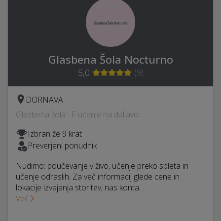
Glasbena Šola Nocturno
5,0
(
9
)
DORNAVA
Glasbena šola · E-učenje na daljavo
Izbran že 9 krat
Preverjeni ponudnik
Nudimo: poučevanje v živo, učenje preko spleta in
učenje odraslih. Za več informacij glede cene in
lokacije izvajanja storitev, nas konta…
Več