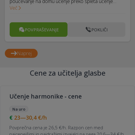
poučevanje na domu učenje preko spleta učenje…
Več
POVPRAŠEVANJE
POKLIČI
Naprej
Cene za učitelja glasbe
Učenje harmonike - cene
Na uro
23—30,4
€/h
Povprečna cena je 26,5 €/h. Razpon cen med
najcenejšimi in najdražjimi izvajalci pa sega 20,6—34 €/h.