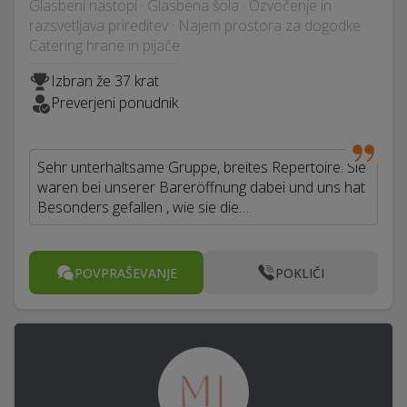
Glasbeni nastopi · Glasbena šola · Ozvočenje in
razsvetljava prireditev · Najem prostora za dogodke ·
Catering hrane in pijače
Izbran že 37 krat
Preverjeni ponudnik
Sehr unterhaltsame Gruppe, breites Repertoire. Sie
waren bei unserer Bareröffnung dabei und uns hat
Besonders gefallen , wie sie die…
POVPRAŠEVANJE
POKLIČI