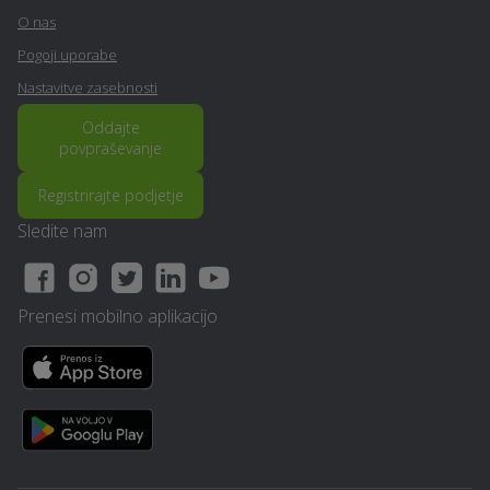
Varstvo pri delu - Vransko
strani - Vransko
O nas
Pogoji uporabe
Alternativne metode
Polaganje tlakovcev -
Nastavitve zasebnosti
zdravljenja - Vransko
Vransko
Oddajte
povpraševanje
Razrez cistern in čiščenje
Organizacija dogodkov -
- Vransko
Vransko
Registrirajte podjetje
Pravno svetovanje in
Sledite nam
Pravno svetovanje in
storitve ob ločitvi -
storitve - Vransko
Vransko
Prenesi mobilno aplikacijo
Ozvočenje in razsvetljava
Rušitvena dela - Vransko
prireditev - Vransko
Erotična masaža -
Odvoz materiala -
Vransko
Vransko