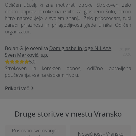
Odličen učitelj, ki zna motivirati otroke. Strokoven, zelo
dobro pripravi otroke na izpite za glasbeno šolo, otroci
hitro napredujejo v svojem znanju. Zelo priporočam, tudi
zaradi prijaznosti in prilagodljivosti glede urnika. Odličen
organizator.
Bojan G.
je ocenil/a
Dom glasbe in joge NILAYA,
26. Jun.
Sven Marković, s.p.
2026
5,0
Strokoven in korekten odnos, odlično opravljena
poučevanja, vse na visokem nivoju.
Prikaži več
Druge storitve v mestu Vransko
Poslovno svetovanje -
Nosečnost - Vransko