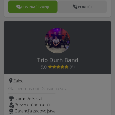
POVPRAŠEVANJE
POKLIČI
Trio Durh Band
5,0
(
6
)
Žalec
Glasbeni nastopi · Glasbena šola
Izbran že 5 krat
Preverjeni ponudnik
Garancija zadovoljstva