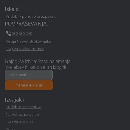
Vrtna lopa, hiška, uta -
Električarske storitve -
Vransko
Vransko
Iskalci
Pridobi 7 ponudb brezplačno
Nagrobni spomenik -
Prenova stanovanja na
POVPRAŠEVANJA:
Vransko
ključ - Vransko
030 635 598
Revija Nasvet strokovnjaka
Prenova hiše na ključ -
Prenova mansarde na
Vransko
ključ - Vransko
FAQ za iskalce storitev
Najboljša izbira: Pasti najemanja
Virtualna in obogatena
Razvoj in programiranje -
izvajalcev in kako se jim izogniti
resničnost (VR - AR) -
Vransko
Vransko
Prenesi e-knjigo
Interier / notranje
Dimniki - Vransko
oblikovanje - Vransko
Izvajalci
Pridobi nove stranke
Ogrevanje z IR paneli -
Mizarstvo - Vransko
Nasveti za izvajalce
Vransko
FAQ za izvajalce
Cenik