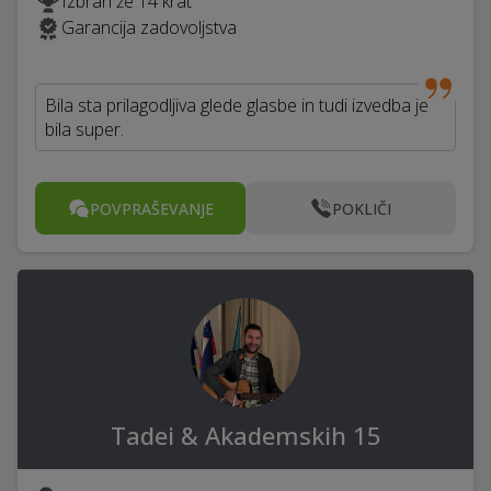
Izbran že 14 krat
Garancija zadovoljstva
Bila sta prilagodljiva glede glasbe in tudi izvedba je
bila super.
POVPRAŠEVANJE
POKLIČI
Tadei & Akademskih 15