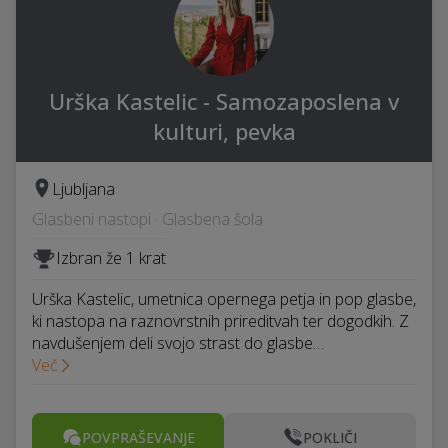
Urška Kastelic - Samozaposlena v
kulturi, pevka
Ljubljana
Glasbeni nastopi · Glasbena šola
Izbran že 1 krat
Urška Kastelic, umetnica opernega petja in pop glasbe,
ki nastopa na raznovrstnih prireditvah ter dogodkih. Z
navdušenjem deli svojo strast do glasbe…
Več
POVPRAŠEVANJE
POKLIČI