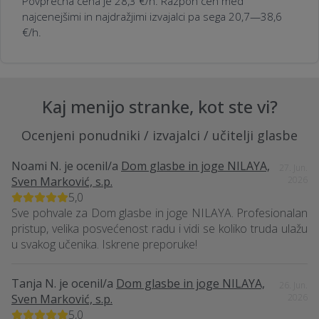
Povprečna cena je 28,3 €/h. Razpon cen med
najcenejšimi in najdražjimi izvajalci pa sega 20,7—38,6
€/h.
Kaj menijo stranke, kot ste vi?
Ocenjeni ponudniki / izvajalci / učitelji glasbe
Noami N.
je ocenil/a
Dom glasbe in joge NILAYA,
27. Jun.
Sven Marković, s.p.
2026
5,0
Sve pohvale za Dom glasbe in joge NILAYA. Profesionalan
pristup, velika posvećenost radu i vidi se koliko truda ulažu
u svakog učenika. Iskrene preporuke!
Tanja N.
je ocenil/a
Dom glasbe in joge NILAYA,
26. Jun.
Sven Marković, s.p.
2026
5,0