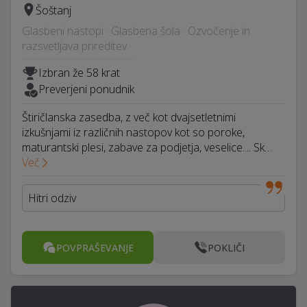
Šoštanj
Glasbeni nastopi · Glasbena šola · Ozvočenje in
razsvetljava prireditev
Izbran že 58 krat
Preverjeni ponudnik
Štiričlanska zasedba, z več kot dvajsetletnimi
izkušnjami iz različnih nastopov kot so poroke,
maturantski plesi, zabave za podjetja, veselice.... Sk…
Več
Hitri odziv
POVPRAŠEVANJE
POKLIČI