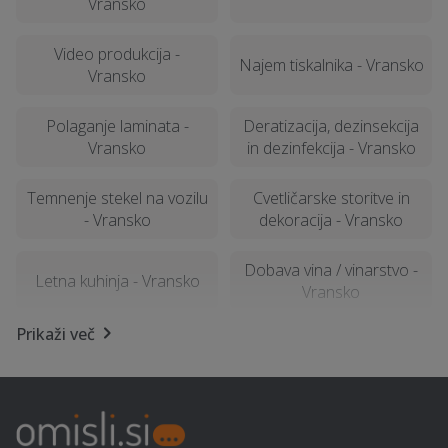
Vransko
Video produkcija -
Najem tiskalnika - Vransko
Vransko
Polaganje laminata -
Deratizacija, dezinsekcija
Vransko
in dezinfekcija - Vransko
Temnenje stekel na vozilu
Cvetličarske storitve in
- Vransko
dekoracija - Vransko
Dobava vina / vinarstvo -
Letna kuhinja - Vransko
Vransko
Prikaži več
Sanacija vlage - Vransko
Potovanja - Vransko
Samoobramba - Vransko
Vedeževanje - Vransko
SEO optimizacija spletnih