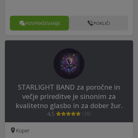
POVPRAŠEVANJE
POKLIČI
STARLIGHT BAND za poročne in
večje prireditve je sinonim za
kvalitetno glasbo in za dober žur.
4,5
(
38
)
Koper