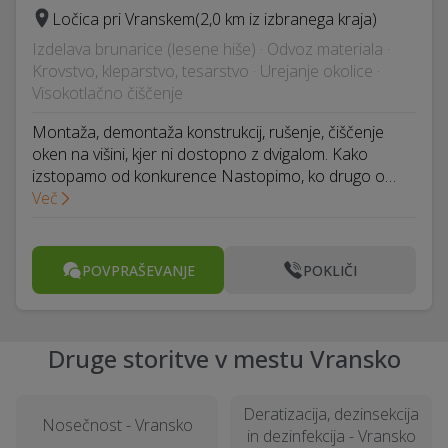
Ločica pri Vranskem
(2,0 km iz izbranega kraja)
Izdelava brunarice (lesene hiše) · Odvoz materiala ·
Krovstvo, kleparstvo, tesarstvo · Urejanje okolice ·
Visokotlačno čiščenje
Montaža, demontaža konstrukcij, rušenje, čiščenje
oken na višini, kjer ni dostopno z dvigalom. Kako
izstopamo od konkurence Nastopimo, ko drugo o…
Več
POVPRAŠEVANJE
POKLIČI
Druge storitve v mestu Vransko
Deratizacija, dezinsekcija
Nosečnost - Vransko
in dezinfekcija - Vransko