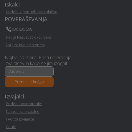
resničnost (VR - AR) -
Iskalci
Vransko
Vransko
Pridobi 7 ponudb brezplačno
POVPRAŠEVANJA:
Ogrevanje z IR paneli -
Dimniki - Vransko
Vransko
030 635 598
Revija Nasvet strokovnjaka
Gradnja hiše na ključ -
Razrez lesa, žaga -
FAQ za iskalce storitev
Vransko
Vransko
Najboljša izbira: Pasti najemanja
izvajalcev in kako se jim izogniti
Vodovodne inštalacije in
Dekorativni beton -
popravila - Vransko
Vransko
Prenesi e-knjigo
Polaganje laminata -
Najem mobilnega WC-ja -
Vransko
Vransko
Izvajalci
Pridobi nove stranke
Avtodvigala / dvižne
Nasveti za izvajalce
Tapetništvo - Vransko
košare in dvižne ploščadi -
FAQ za izvajalce
Vransko
Cenik