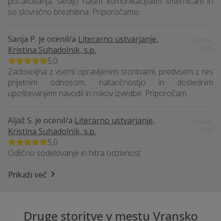
pričakovanja, sledijo našim komunikacijskim smernicam in
so slovnično brezhibna. Priporočamo.
Sanja P.
je ocenil/a
Literarno ustvarjanje,
26. Mar.
Kristina Suhadolnik, s.p.
2026
5,0
Zadovoljna z vsemi opravljenimi storitvami, predvsem z res
prijetnim odnosom, natančnostjo in doslednim
upoštevanjem navodil in rokov izvedbe. Priporočam.
Aljaž S.
je ocenil/a
Literarno ustvarjanje,
26. Mar.
Kristina Suhadolnik, s.p.
2026
5,0
Odlično sodelovanje in hitra odzivnost.
Prikaži več
Druge storitve v mestu Vransko