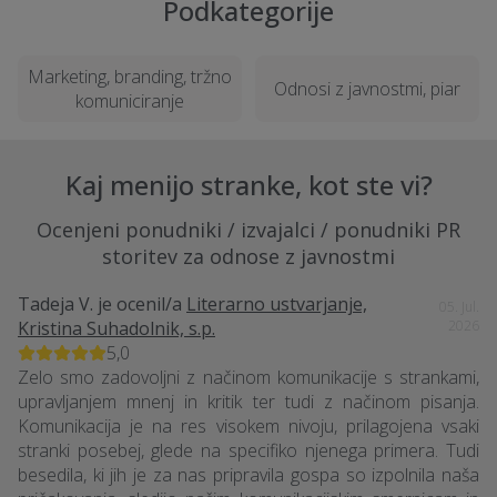
Podkategorije
Marketing, branding, tržno
Odnosi z javnostmi, piar
komuniciranje
Kaj menijo stranke, kot ste vi?
Ocenjeni ponudniki / izvajalci / ponudniki PR
storitev za odnose z javnostmi
Tadeja V.
je ocenil/a
Literarno ustvarjanje,
05. Jul.
Kristina Suhadolnik, s.p.
2026
5,0
Zelo smo zadovoljni z načinom komunikacije s strankami,
upravljanjem mnenj in kritik ter tudi z načinom pisanja.
Komunikacija je na res visokem nivoju, prilagojena vsaki
stranki posebej, glede na specifiko njenega primera. Tudi
besedila, ki jih je za nas pripravila gospa so izpolnila naša