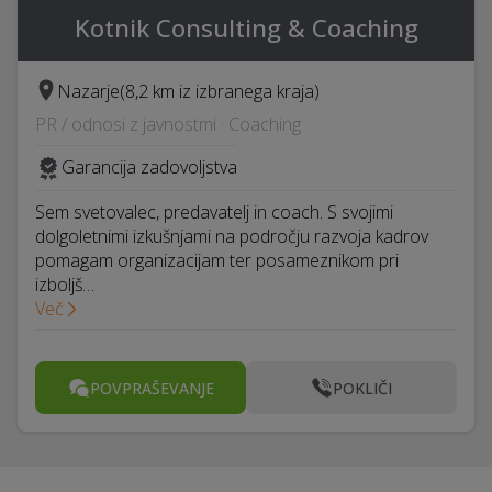
Kotnik Consulting & Coaching
Nazarje
(8,2 km iz izbranega kraja)
PR / odnosi z javnostmi · Coaching
Garancija zadovoljstva
Sem svetovalec, predavatelj in coach. S svojimi
dolgoletnimi izkušnjami na področju razvoja kadrov
pomagam organizacijam ter posameznikom pri
izboljš…
Več
POVPRAŠEVANJE
POKLIČI