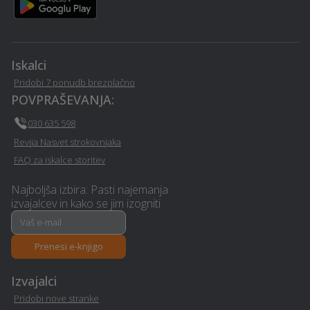
Vrtna lopa, hiška, uta -
Sanacija vlage - Vransko
Vransko
Iskalci
Virtualna in obogatena
Pridobi 7 ponudb brezplačno
Električarske storitve -
resničnost (VR - AR) -
POVPRAŠEVANJA:
Vransko
Vransko
030 635 598
Revija Nasvet strokovnjaka
Gradnja hiše na ključ -
Dimniki - Vransko
Vransko
FAQ za iskalce storitev
Najboljša izbira: Pasti najemanja
Razrez lesa, žaga -
Dekorativni beton -
izvajalcev in kako se jim izogniti
Vransko
Vransko
Polaganje laminata -
Najem mobilnega WC-ja -
Prenesi e-knjigo
Vransko
Vransko
Izvajalci
Izdelava brunarice
Zidarske storitve -
Pridobi nove stranke
(lesene hiše) - Vransko
Vransko