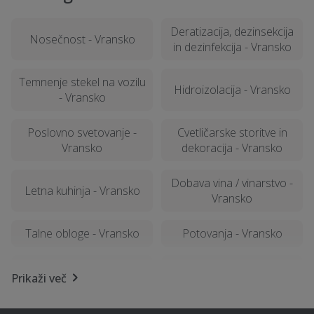
Deratizacija, dezinsekcija
Nosečnost - Vransko
in dezinfekcija - Vransko
Temnenje stekel na vozilu
Hidroizolacija - Vransko
- Vransko
Poslovno svetovanje -
Cvetličarske storitve in
Vransko
dekoracija - Vransko
Dobava vina / vinarstvo -
Letna kuhinja - Vransko
Vransko
Talne obloge - Vransko
Potovanja - Vransko
Najem tiskalnika - Vransko
Vedeževanje - Vransko
Prikaži več
Kamnolom, peskokop -
Krovstvo, kleparstvo,