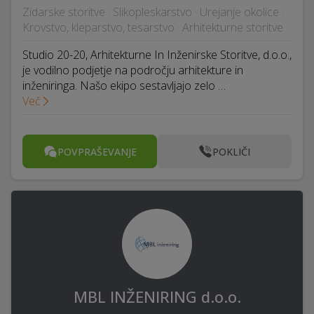
Zidarske storitve · Slikopleskarstvo · Urejanje okolice ·
Krovstvo, kleparstvo, tesarstvo · Arhitekturne storitve
Studio 20-20, Arhitekturne In Inženirske Storitve, d.o.o.,
je vodilno podjetje na področju arhitekture in
inženiringa. Našo ekipo sestavljajo zelo …
Več
POVPRAŠEVANJE
POKLIČI
MBL INŽENIRING d.o.o.