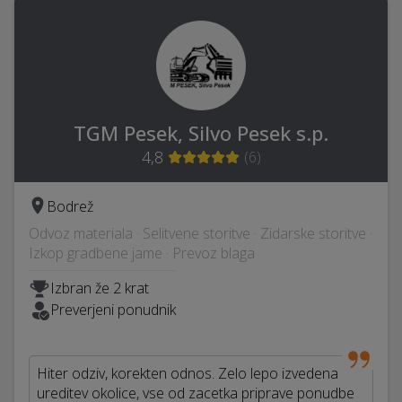
TGM Pesek, Silvo Pesek s.p.
4,8
(
6
)
Bodrež
Odvoz materiala · Selitvene storitve · Zidarske storitve ·
Izkop gradbene jame · Prevoz blaga
Izbran že 2 krat
Preverjeni ponudnik
Hiter odziv, korekten odnos. Zelo lepo izvedena
ureditev okolice, vse od zacetka priprave ponudbe