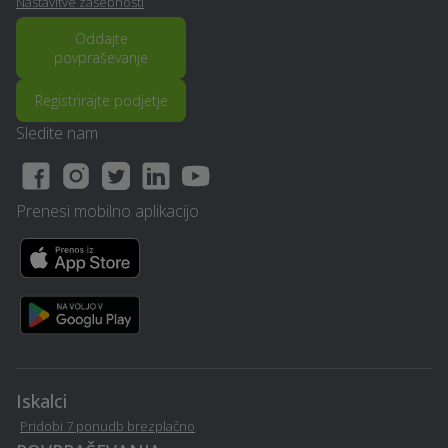
Nastavitve zasebnosti
Organizacija dogodkov -
Pravno svetovanje in
Vransko
storitve - Vransko
Oddajte
povpraševanje
Ogrevanje z IR paneli -
Video produkcija -
Registrirajte podjetje
Vransko
Vransko
Sledite nam
Lesena terasa, WPC
Avtokozmetika - Vransko
terase - Vransko
Prenesi mobilno aplikacijo
Erotična masaža -
Operacija oči - Vransko
Vransko
Vrtna lopa, hiška, uta -
Nagrobni spomenik -
Vransko
Vransko
Električarske storitve -
Sanacija vlage - Vransko
Vransko
Iskalci
Pridobi 7 ponudb brezplačno
Virtualna in obogatena