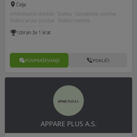
Čelje
Arhitekturne storitve · Statika · Geodetske storitve ·
Električarske storitve · Elektro meritve
Izbran že 1 krat
POVPRAŠEVANJE
POKLIČI
APPARE PLUS A.S.