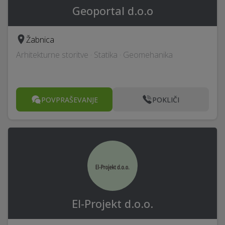
Geoportal d.o.o
Žabnica
Arhitekturne storitve · Statika · Geomehanika
POVPRAŠEVANJE
POKLIČI
El-Projekt d.o.o.