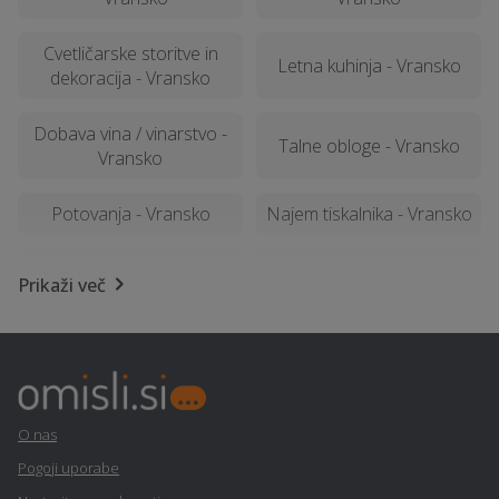
Cvetličarske storitve in
Letna kuhinja - Vransko
dekoracija - Vransko
Dobava vina / vinarstvo -
Talne obloge - Vransko
Vransko
Potovanja - Vransko
Najem tiskalnika - Vransko
Kamnolom, peskokop -
Vedeževanje - Vransko
Prikaži več
Vransko
Krovstvo, kleparstvo,
Varstvo pri delu - Vransko
tesarstvo - Vransko
Alternativne metode
Razrez cistern in čiščenje
O nas
zdravljenja - Vransko
- Vransko
Pogoji uporabe