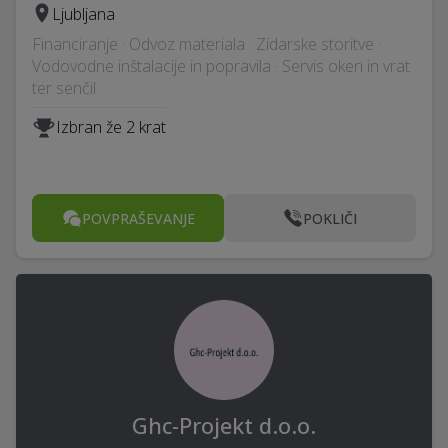
Ljubljana
Financiranje · Odvoz materiala · Zidarske storitve ·
Vodovodne inštalacije in popravila · Servis oken in vrat
ter senčil
Izbran že 2 krat
POVPRAŠEVANJE
POKLIČI
Ghc-Projekt d.o.o.