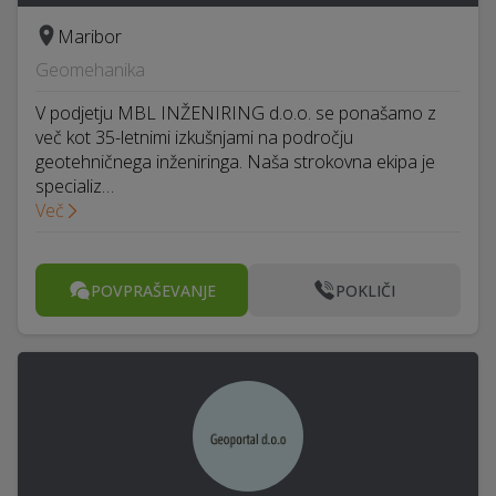
Maribor
Geomehanika
V podjetju MBL INŽENIRING d.o.o. se ponašamo z
več kot 35-letnimi izkušnjami na področju
geotehničnega inženiringa. Naša strokovna ekipa je
specializ…
Več
POVPRAŠEVANJE
POKLIČI