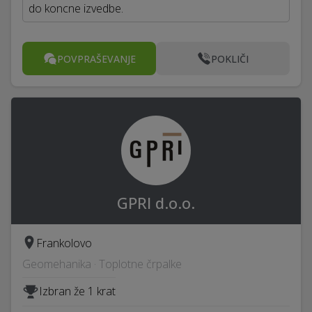
do koncne izvedbe.
POVPRAŠEVANJE
POKLIČI
GPRI d.o.o.
Frankolovo
Geomehanika · Toplotne črpalke
Izbran že 1 krat