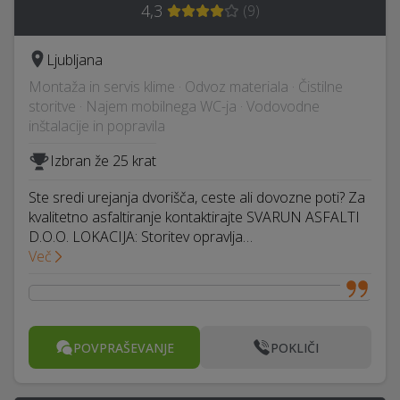
4,3
(
9
)
Ljubljana
Montaža in servis klime · Odvoz materiala · Čistilne
storitve · Najem mobilnega WC-ja · Vodovodne
inštalacije in popravila
Izbran že 25 krat
Ste sredi urejanja dvorišča, ceste ali dovozne poti? Za
kvalitetno asfaltiranje kontaktirajte SVARUN ASFALTI
D.O.O. LOKACIJA: Storitev opravlja…
Več
POVPRAŠEVANJE
POKLIČI