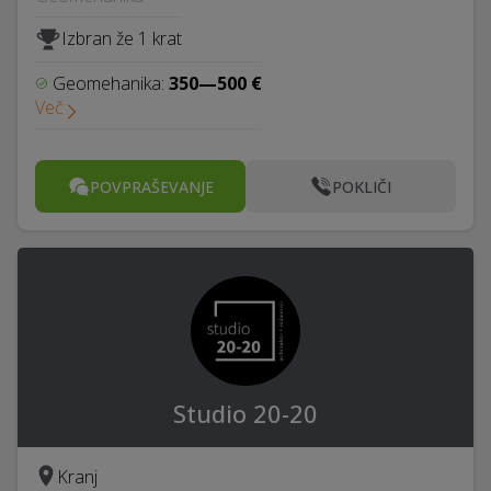
Izbran že 1 krat
Geomehanika:
350—500 €
Več
POVPRAŠEVANJE
POKLIČI
Studio 20-20
Kranj