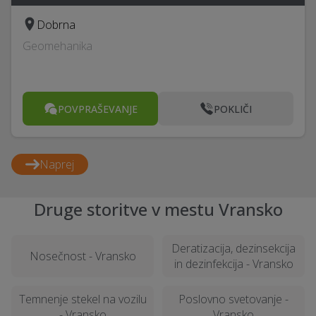
Dobrna
Geomehanika
POVPRAŠEVANJE
POKLIČI
Naprej
Druge storitve v mestu Vransko
Deratizacija, dezinsekcija
Nosečnost - Vransko
in dezinfekcija - Vransko
Temnenje stekel na vozilu
Poslovno svetovanje -
- Vransko
Vransko