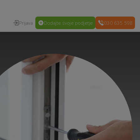
Prijava
Dodajte svoje podjetje
030 635 598