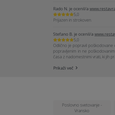
Rado N.
je ocenil/a
www.restavra
5,0
Prijazen in strokoven.
Stefano B.
je ocenil/a
www.restav
5,0
Odlično je popravil poškodovane d
popravljenim in ne poškodovanim d
časa z nadomestnimi vrati, ki jih 
Prikaži več
Poslovno svetovanje -
Vransko