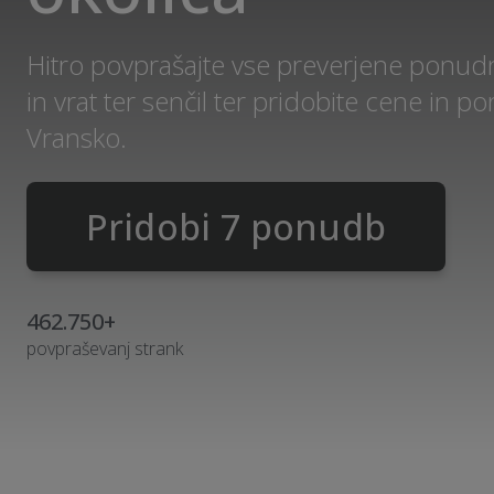
Hitro povprašajte vse preverjene ponudn
in vrat ter senčil ter pridobite cene in 
Vransko.
Pridobi 7 ponudb
462.750+
povpraševanj strank