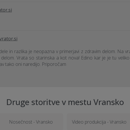
tor.si
rator.si
ele in razlika je neopazna v primerjavi z zdravim delom. Na vr
elom. Vrata so starinska a kot nova! Edino kar je je tu veliko d
prav tako oni naredijo. Priporočam
Druge storitve v mestu Vransko
Nosečnost - Vransko
Video produkcija - Vransko