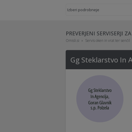
PREVERJENI SERVISERJI Z
Omisli.si
Servis oken in vrat ter senčil
Gg Steklarstvo In A