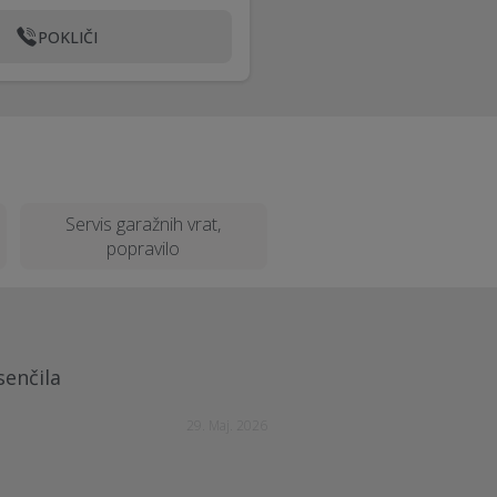
POKLIČI
Servis garažnih vrat,
popravilo
senčila
29. Maj. 2026