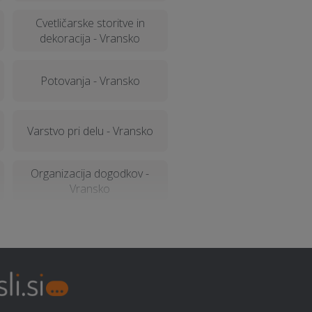
Cvetličarske storitve in
dekoracija - Vransko
Potovanja - Vransko
Varstvo pri delu - Vransko
Organizacija dogodkov -
Vransko
Rušitvena dela - Vransko
Električarske storitve -
Vransko