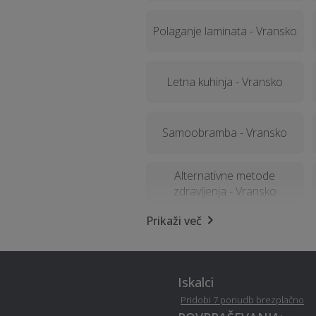
Polaganje laminata - Vransko
Letna kuhinja - Vransko
Samoobramba - Vransko
Alternativne metode
zdravljenja - Vransko
Prikaži več
Pravno svetovanje in storitve
- Vransko
Iskalci
Erotična masaža - Vransko
Pridobi 7 ponudb brezplačno