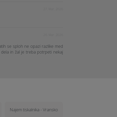
27. Mar. 2026
26. Mar. 2026
atih se sploh ne opazi razlike med
ela in žal je treba potrpeti nekaj
Najem tiskalnika - Vransko