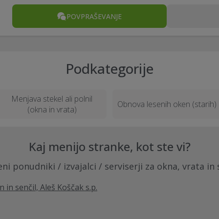
POVPRAŠEVANJE
Podkategorije
Menjava stekel ali polnil
Obnova lesenih oken (starih)
(okna in vrata)
Kaj menijo stranke, kot ste vi?
ni ponudniki / izvajalci / serviserji za okna, vrata in 
n in senčil, Aleš Koščak s.p.