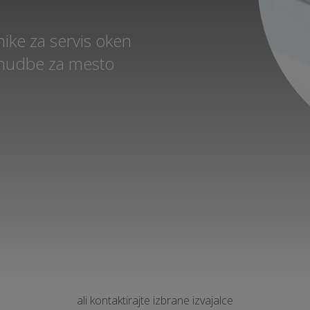
ike za servis oken
ponudbe za mesto
ali kontaktirajte izbrane izvajalce