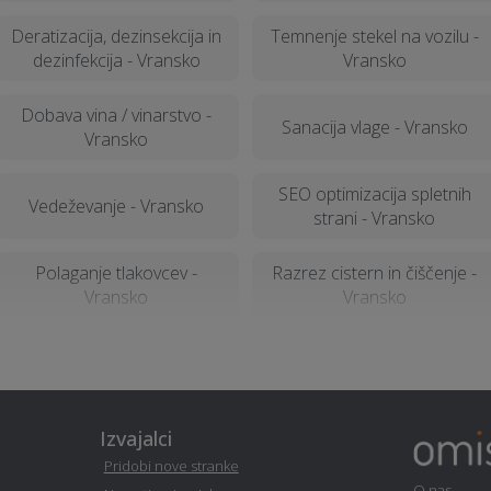
Deratizacija, dezinsekcija in
Temnenje stekel na vozilu -
dezinfekcija - Vransko
Vransko
Dobava vina / vinarstvo -
Sanacija vlage - Vransko
Vransko
SEO optimizacija spletnih
Vedeževanje - Vransko
strani - Vransko
Polaganje tlakovcev -
Razrez cistern in čiščenje -
Vransko
Vransko
Pravno svetovanje in storitve
Ozvočenje in razsvetljava
ob ločitvi - Vransko
prireditev - Vransko
Vrtna lopa, hiška, uta -
Izvajalci
Odvoz materiala - Vransko
Vransko
Pridobi nove stranke
O nas