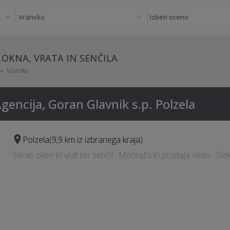
A OKNA, VRATA IN SENČILA
Vransko
gencija, Goran Glavnik s.p. Polzela
Polzela
(9,9 km iz izbranega kraja)
Servis oken in vrat ter senčil · Montaža in prodaja oken · Ste