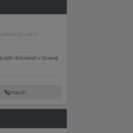
vetljava prireditev
boljših diskotekah v Sloveniji.
POKLIČI