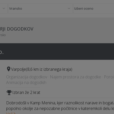
ORJI DOGODKOV
nsko
o.
Varpolje
(8,6 km iz izbranega kraja)
Organizacija dogodkov · Najem prostora za dogodke · Poročn
Animacija na dogodkih
Izbran že 2 krat
Dobrodošli v Kamp Menina, kjer raznolikost narave in boga
popolno okolje za nepozabne počitnice v kateremkoli delu l