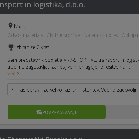
port in logistika, d.o.o.
Kranj
Odvoz materiala · Čistilne storitve · Najem kombijev · Odkup r
Izbran že 2 krat
Sem predstavnik podjetja VK7-STORITVE, transport in logistik
trudimo zagotavljati zanesljive in prilagojene rešitve na …
Več
Pri nas opravili ze veliko razlicnih storitev. Vedno zadovoljn
POVPRAŠEVANJE