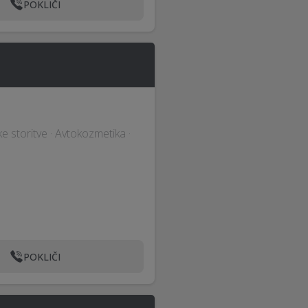
POKLIČI
ke storitve · Avtokozmetika ·
POKLIČI