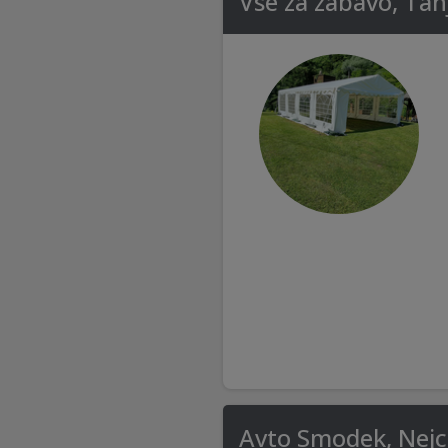
Vse za zabavo, Tan
Avto Smodek, Nejc