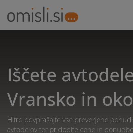
Iščete avtodele
Vransko in oko
Hitro povprašajte vse preverjene ponud
avtodelov ter pridobite cene in ponudb