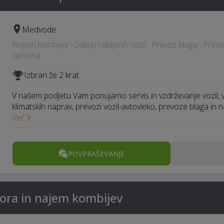
Medvode
Najem kombijev · Odkup rabljenih vozil · Prevoz blaga · Prevoz 
oprema
Izbran že 2 krat
V našem podjetu Vam ponujamo servis in vzdrževanje vozil, v
klimatskih naprav, prevozi vozil-avtovleko, prevoze blaga in 
Več
POVPRAŠEVANJE
vora in najem kombijev