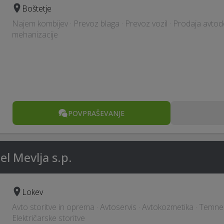
Boštetje
Najem kombijev · Prevoz blaga · Prevoz vozil · Prodaja avtode
mehanizacije
POVPRAŠEVANJE
l Mevlja s.p.
Lokev
Avto storitve in oprema · Avtoservis · Avtokozmetika · Temnen
Električarske storitve