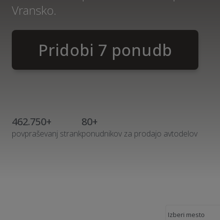
Vransko.
Pridobi 7 ponudb
462.750+
80+
povpraševanj strank
ponudnikov za prodajo avtodelov