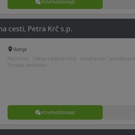
POVPRAŠEVANJE
cesti, Petra Krč s.p.
Retnje
Avtoservis · Odkup rabljenih vozil · Avtoličarske / avtoklepars
Prodaja avtodelov
POVPRAŠEVANJE