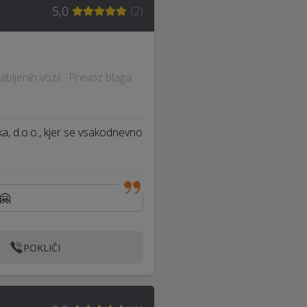
5,0
(
2
)
abljenih vozil · Prevoz blaga
a, d.o.o., kjer se vsakodnevno
i🤗
POKLIČI