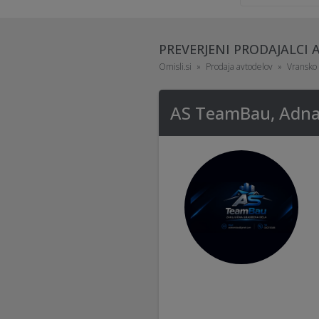
PREVERJENI PRODAJALCI
Omisli.si
Prodaja avtodelov
Vransko
AS TeamBau, Adnan