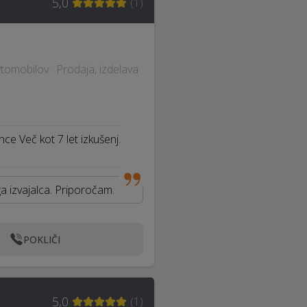
5,0
(
1
)
vtomobilov · Prodaja, izdelava
ce Več kot 7 let izkušenj.
ega izvajalca. Priporočam.
POKLIČI
5,0
(
1
)