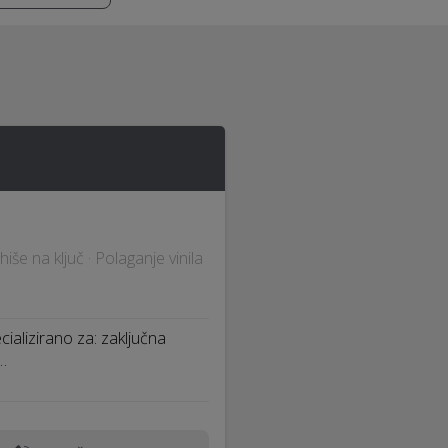
hiše na ključ · Polaganje vinila
ializirano za: zaključna
…