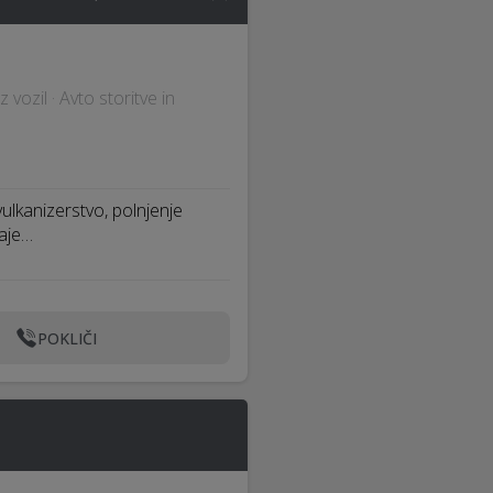
vozil · Avto storitve in
ulkanizerstvo, polnjenje
naje…
POKLIČI