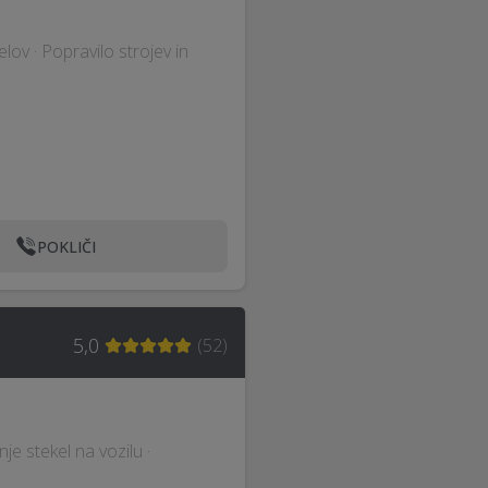
lov · Popravilo strojev in
POKLIČI
5,0
(
52
)
je stekel na vozilu ·