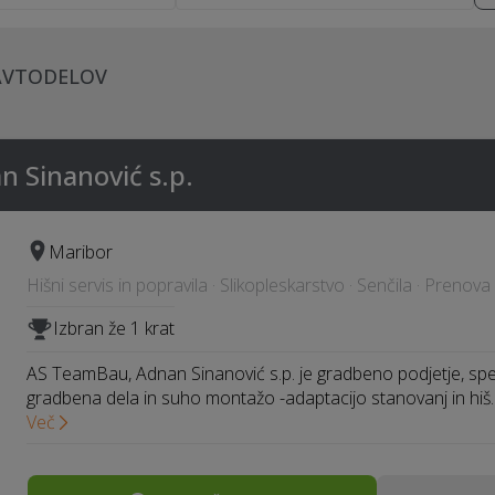
 AVTODELOV
 Sinanović s.p.
Maribor
Hišni servis in popravila · Slikopleskarstvo · Senčila · Prenova 
Izbran že 1 krat
AS TeamBau, Adnan Sinanović s.p. je gradbeno podjetje, spec
gradbena dela in suho montažo -adaptacijo stanovanj in hiš
Več