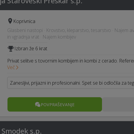
ja Staroveški Preskar s.p.
Koprivnica
Glasbeni nastopi · Krovstvo, kleparstvo, tesarstvo · Najem a
in vgradnja vrat · Najem kombijev
Izbran že 6 krat
Privat selitve s tovornim kombijem in kombi z cerado. Referen
Več
Zanesljivi, prijazni in profesionalni. Spet se bi odločila za t
POVPRAŠEVANJE
 Smodek s.p.