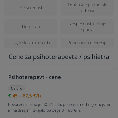
Družinski / partnerski
Zasvojenost
odnosi
Nespečnost, motnje
Depresija
spanja
Izgorelost (burnout)
Poporodna depresija
Cene za psihoterapevta / psihiatra
Psihoterapevt - cene
Na uro
45—67,5
€/h
Povprečna cena je 60 €/h. Razpon cen med najcenejšimi
in najdražjimi izvajalci pa sega 0—80 €/h.