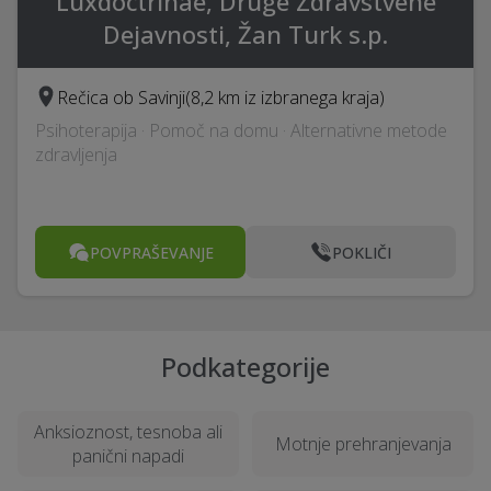
Luxdoctrinae, Druge Zdravstvene
Dejavnosti, Žan Turk s.p.
Rečica ob Savinji
(8,2 km iz izbranega kraja)
Psihoterapija · Pomoč na domu · Alternativne metode
zdravljenja
POVPRAŠEVANJE
POKLIČI
Podkategorije
Anksioznost, tesnoba ali
Motnje prehranjevanja
panični napadi