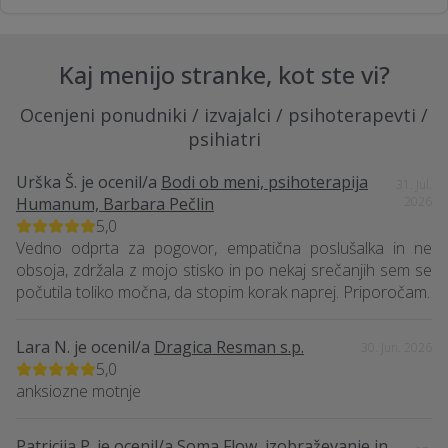
Kaj menijo stranke, kot ste vi?
Ocenjeni ponudniki / izvajalci / psihoterapevti /
psihiatri
Urška Š.
je ocenil/a
Bodi ob meni, psihoterapija
31. Jul.
Humanum, Barbara Pečlin
2026
5,0
Vedno odprta za pogovor, empatična poslušalka in ne
obsoja, zdržala z mojo stisko in po nekaj srečanjih sem se
počutila toliko močna, da stopim korak naprej. Priporočam.
Lara N.
je ocenil/a
Dragica Resman s.p.
30. Jun. 2026
5,0
anksiozne motnje
Patricija P.
je ocenil/a
Soma Flow, izobraževanje in