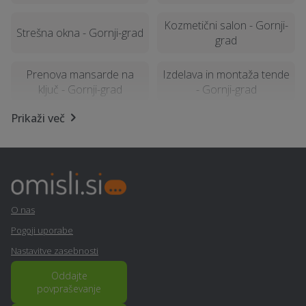
Kozmetični salon - Gornji-
Strešna okna - Gornji-grad
grad
Prenova mansarde na
Izdelava in montaža tende
ključ - Gornji-grad
- Gornji-grad
Prikaži več
Kemična čistilnica,
Računalništvo in IT
pralnica - Gornji-grad
storitve - Gornji-grad
Obdelava kovin in
Stenske obloge - Gornji-
ključavničarstvo - Gornji-
grad
grad
O nas
Pogoji uporabe
Svetovanje in
Alternativne metode
Nastavitve zasebnosti
implementacija GDPR -
zdravljenja - Gornji-grad
Gornji-grad
Oddajte
povpraševanje
Montaža knaufa - Gornji-
Polaganje tlakovcev -