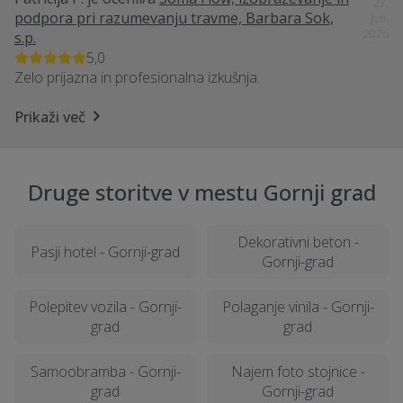
27.
podpora pri razumevanju travme, Barbara Sok,
Jun.
2026
s.p.
5,0
Zelo prijazna in profesionalna izkušnja.
Prikaži več
Druge storitve v mestu Gornji grad
Dekorativni beton -
Pasji hotel - Gornji-grad
Gornji-grad
Polepitev vozila - Gornji-
Polaganje vinila - Gornji-
grad
grad
Samoobramba - Gornji-
Najem foto stojnice -
grad
Gornji-grad