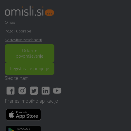
Slikopleskarstvo - Gornji-
Potovanja - Gornji-grad
grad
O nas
Pogoji uporabe
Polaganje ploščic - Gornji-
Elektro meritve - Gornji-
Nastavitve zasebnosti
grad
grad
Oddajte
Avtokozmetika - Gornji-
Table in napisi - Gornji-
povpraševanje
grad
grad
Registrirajte podjetje
Poslovno svetovanje -
Davčno svetovanje -
Sledite nam
Gornji-grad
Gornji-grad
Prenova stanovanja na
Restavriranje pohištva -
Prenesi mobilno aplikacijo
ključ - Gornji-grad
Gornji-grad
Varstvo pri delu - Gornji-
Sanacija vlage - Gornji-
grad
grad