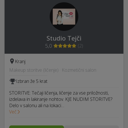
Studio Tejči
5,0
(
2
)
Kranj
Makeup storitve (ličenje) · Kozmetični salon
Izbran že 5 krat
STORITVE: Tečaji ličenja, ličenje za vse priložnosti,
izdelava in lakiranje nohtov. KJE NUDIM STORITVE?
Delo v salonu ali na lokaci…
Več