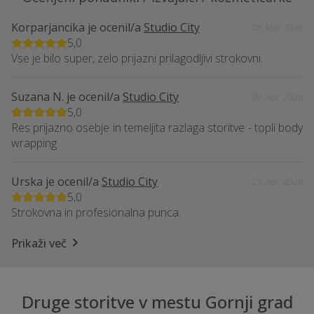
Korparjancika
je ocenil/a
Studio City
28. Maj. 2026
5,0
Vse je bilo super, zelo prijazni prilagodljivi strokovni.
Suzana N.
je ocenil/a
Studio City
29. Apr. 2026
5,0
Res prijazno osebje in temeljita razlaga storitve - topli body
wrapping
Urska
je ocenil/a
Studio City
23. Apr. 2026
5,0
Strokovna in profesionalna punca.
Prikaži več
Druge storitve v mestu Gornji grad