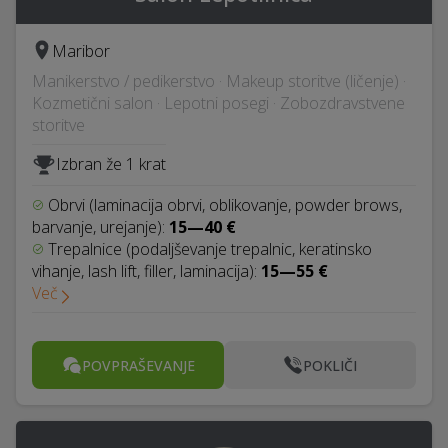
Maribor
Manikerstvo / pedikerstvo · Makeup storitve (ličenje) ·
Kozmetični salon · Lepotni posegi · Zobozdravstvene
storitve
Izbran že 1 krat
Obrvi (laminacija obrvi, oblikovanje, powder brows,
barvanje, urejanje):
15—40 €
Trepalnice (podaljševanje trepalnic, keratinsko
vihanje, lash lift, filler, laminacija):
15—55 €
Več
POVPRAŠEVANJE
POKLIČI