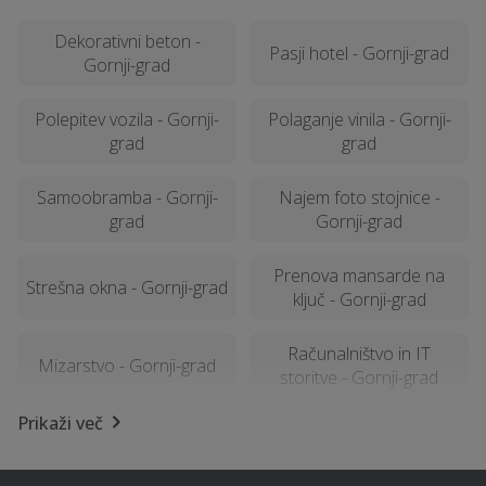
Dekorativni beton -
Pasji hotel - Gornji-grad
Gornji-grad
Polepitev vozila - Gornji-
Polaganje vinila - Gornji-
grad
grad
Samoobramba - Gornji-
Najem foto stojnice -
grad
Gornji-grad
Prenova mansarde na
Strešna okna - Gornji-grad
ključ - Gornji-grad
Računalništvo in IT
Mizarstvo - Gornji-grad
storitve - Gornji-grad
Prikaži več
Svetovanje in
Stenske obloge - Gornji-
implementacija GDPR -
grad
Gornji-grad