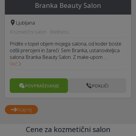
Branka Beauty Salon
Ljubljana
Kozmetični salon · Wellness
Pridite v topel objem mojega salona, od koder boste
odšli prerojeni in žareči. Sem Branka, ustanoviteljica
salona Branka Beauty Salon. Z make-upom …
Več
POVPRAŠEVANJE
POKLIČI
Naprej
Cene za kozmetični salon