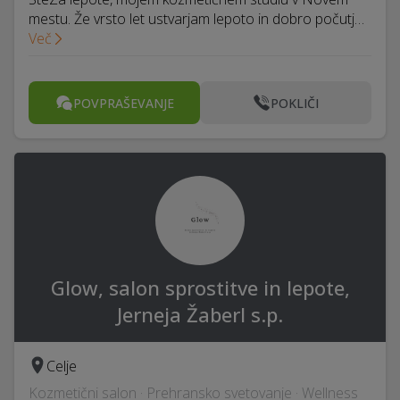
mestu. Že vrsto let ustvarjam lepoto in dobro počutj…
Več
POVPRAŠEVANJE
POKLIČI
Glow, salon sprostitve in lepote,
Jerneja Žaberl s.p.
Celje
Kozmetični salon · Prehransko svetovanje · Wellness