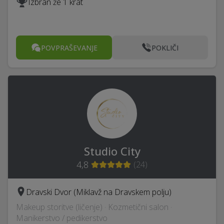
Izbran že 1 krat
POVPRAŠEVANJE
POKLIČI
Studio City
4,8
(
24
)
Dravski Dvor (Miklavž na Dravskem polju)
Makeup storitve (ličenje) · Kozmetični salon ·
Manikerstvo / pedikerstvo