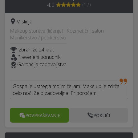
4,9
(
17
)
Mislinja
Makeup storitve (ličenje) · Kozmetični salon ·
Manikerstvo / pedikerstvo
Izbran že 24 krat
Preverjeni ponudnik
Garancija zadovoljstva
Gospa je ustregla mojim željam. Make up je zdržal
celo noč. Zelo zadovoljna. Priporočam.
POVPRAŠEVANJE
POKLIČI