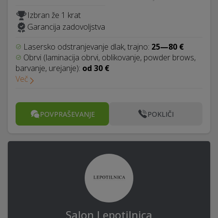
Izbran že 1 krat
Garancija zadovoljstva
Lasersko odstranjevanje dlak, trajno:
25—80 €
Obrvi (laminacija obrvi, oblikovanje, powder brows,
barvanje, urejanje):
od 30 €
Več
POVPRAŠEVANJE
POKLIČI
Salon Lepotilnica