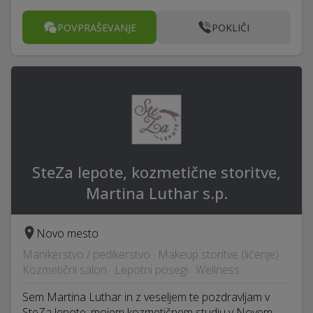
POVPRAŠEVANJE
POKLIČI
SteZa lepote, kozmetične storitve,
Martina Luthar s.p.
Novo mesto
Manikerstvo / pedikerstvo · Makeup storitve (ličenje) ·
Kozmetični salon · Lepotni posegi · Wellness
Sem Martina Luthar in z veseljem te pozdravljam v
SteZa lepote, mojem kozmetičnem studiu v Novem