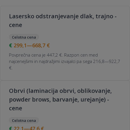
Lasersko odstranjevanje dlak, trajno -
cene
Celotna cena
299,1—668,7
€
Povprečna cena je 447,2 €. Razpon cen med
najcenejšimi in najdražjimi izvajalci pa sega 216,8—922,7
€.
Obrvi (laminacija obrvi, oblikovanje,
powder brows, barvanje, urejanje) -
cene
Celotna cena
22,1—47,6
€