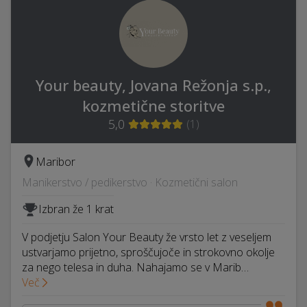
Your beauty, Jovana Režonja s.p.,
kozmetične storitve
5,0
(
1
)
Maribor
Manikerstvo / pedikerstvo · Kozmetični salon
Izbran že 1 krat
V podjetju Salon Your Beauty že vrsto let z veseljem
ustvarjamo prijetno, sproščujoče in strokovno okolje
za nego telesa in duha. Nahajamo se v Marib…
Več