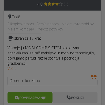
4,0
(
1
)
Tržič
Slikopleskarstvo · Servis naprav · Najem avtomobilov ·
Najem kombijev · Prevoz potnikov
Izbran že 17 krat
V podjetju MOBI-COMP SISTEMI d.o.o. smo
specializirani za računalništvo in mobilno tehnologijo,
ponujamo pa tudi razne storitve s področja
gradbeništ…
Več
Dobro in korektno
POVPRAŠEVANJE
POKLIČI