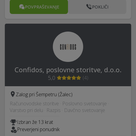
POVPRAŠEVANJE
POKLIČI
Confidos, poslovne storitve, d.o.o.
5,0
(
4
)
Zalog pri Šempetru (Žalec)
Računovodske storitve · Poslovno svetovanje ·
Varstvo pri delu · Razpis · Davčno svetovanje
Izbran že 13 krat
Preverjeni ponudnik