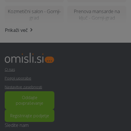
Kozmetični salon - Gornji-
Prenova mansarde na
grad
ključ - Gornji-grad
Prikaži več
Kemična čistilnica,
Računalništvo in IT
pralnica - Gornji-grad
storitve - Gornji-grad
Obdelava kovin in
Stenske obloge - Gornji-
ključavničarstvo - Gornji-
grad
grad
O nas
Pogoji uporabe
Svetovanje in
Alternativne metode
Nastavitve zasebnosti
implementacija GDPR -
zdravljenja - Gornji-grad
Gornji-grad
Oddajte
povpraševanje
Elektro meritve - Gornji-
Potovanja - Gornji-grad
grad
Registrirajte podjetje
Sledite nam
Avtokozmetika - Gornji-