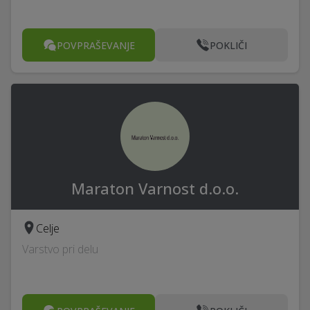
POVPRAŠEVANJE
POKLIČI
Maraton Varnost d.o.o.
Celje
Varstvo pri delu