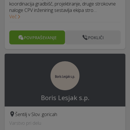
koordinacija gradbišč, projektiranje, druge strokovne
naloge CPV inženiring sestavlja ekipa stro…
Več
POVPRAŠEVANJE
POKLIČI
Boris Lesjak s.p.
Šentilj v Slov. goricah
Varstvo pri delu