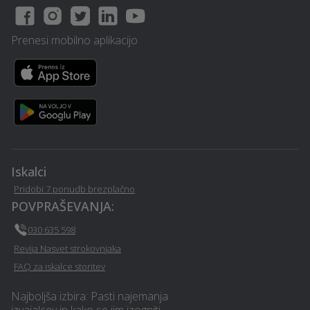
Senčila - Gornji-grad
grad
Prenesi mobilno aplikacijo
Izvedba polnilnice za
Table in napisi - Gornji-
električna vozila - Gornji-
grad
grad
Poslovno svetovanje -
Davčno svetovanje -
Gornji-grad
Gornji-grad
Prenova stanovanja na
Restavriranje pohištva -
Iskalci
ključ - Gornji-grad
Gornji-grad
Pridobi 7 ponudb brezplačno
POVPRAŠEVANJA:
Izkop gradbene jame -
Sanacija vlage - Gornji-
Gornji-grad
grad
030 635 598
Revija Nasvet strokovnjaka
Letna kuhinja - Gornji-
Avto storitve in oprema -
FAQ za iskalce storitev
grad
Gornji-grad
Najboljša izbira: Pasti najemanja
izvajalcev in kako se jim izogniti