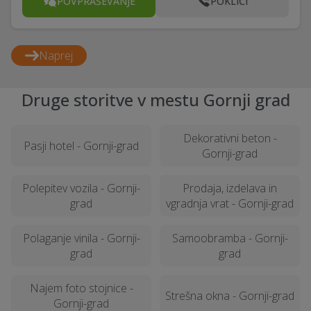
POVPRAŠEVANJE
POKLIČI
Naprej
Druge storitve v mestu Gornji grad
Dekorativni beton -
Pasji hotel - Gornji-grad
Gornji-grad
Polepitev vozila - Gornji-
Prodaja, izdelava in
grad
vgradnja vrat - Gornji-grad
Polaganje vinila - Gornji-
Samoobramba - Gornji-
grad
grad
Najem foto stojnice -
Strešna okna - Gornji-grad
Gornji-grad