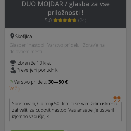
DUO MOJDAR / glasba za vse
priložnosti !
5,0
(
24
)
Škofljica
Glasbeni nastopi · Varstvo pri delu · Zdravje na
delovnem mestu
Izbran že 10 krat
Preverjeni ponudnik
Varstvo pri delu:
30—50 €
Več
Spostovani, Ob moji 50- letnici se vam želim iskreno
zahvaliti za cudovit nastop. Vas ansabel je ustvaril
izjemno vzdušje, ki…