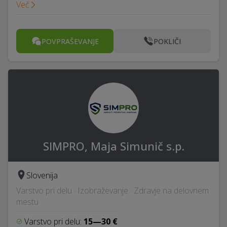
Več
POVPRAŠEVANJE
POKLIČI
SIMPRO, Maja Simunič s.p.
Slovenija
Varstvo pri delu · Izobraževanje · Zdravje na delovnem
mestu
Varstvo pri delu:
15—30 €