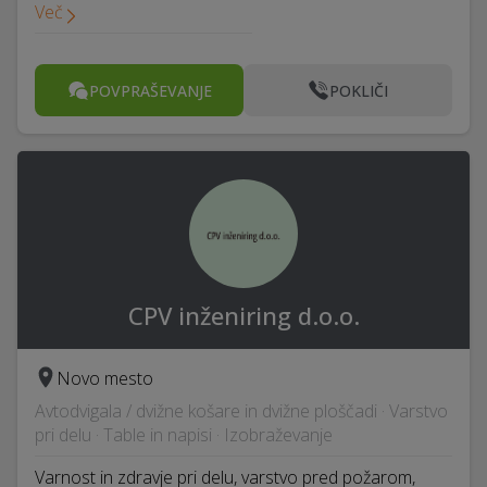
Več
POVPRAŠEVANJE
POKLIČI
CPV inženiring d.o.o.
Novo mesto
Avtodvigala / dvižne košare in dvižne ploščadi · Varstvo
pri delu · Table in napisi · Izobraževanje
Varnost in zdravje pri delu, varstvo pred požarom,