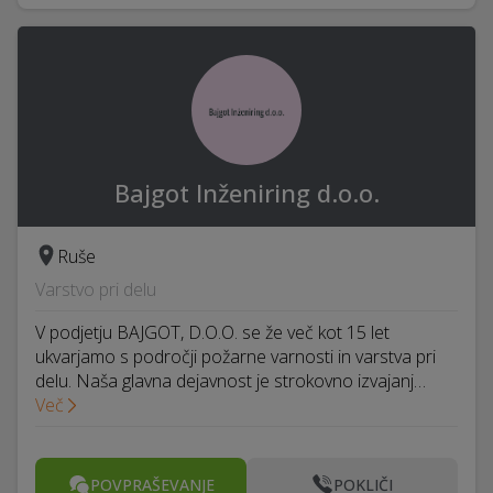
Bajgot Inženiring d.o.o.
Ruše
Varstvo pri delu
V podjetju BAJGOT, D.O.O. se že več kot 15 let
ukvarjamo s področji požarne varnosti in varstva pri
delu. Naša glavna dejavnost je strokovno izvajanj…
Več
POVPRAŠEVANJE
POKLIČI