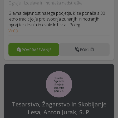
Ograje · Izdelava in montaža nadstreška
Glavna dejavnost našega podjetja, ki se ponaša s 30
letno tradicijo je proizvodnja zunanjih in notranjih
ograj ter drsnih in dvokrilnih vrat. Poleg …
Več
POVPRAŠEVANJE
POKLIČI
Tesarstvo, Žagarstvo In Skobljanje
Lesa, Anton Jurak, S. P.