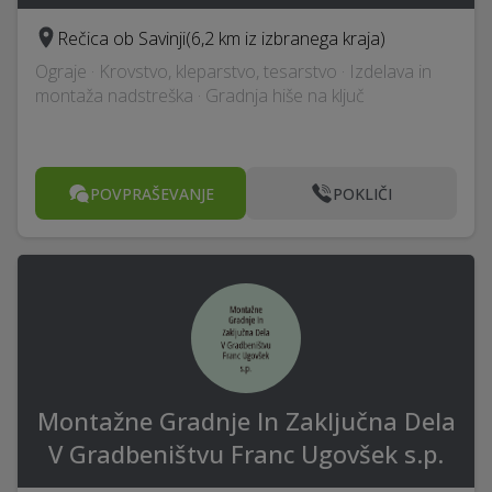
Rečica ob Savinji
(6,2 km iz izbranega kraja)
Ograje · Krovstvo, kleparstvo, tesarstvo · Izdelava in
montaža nadstreška · Gradnja hiše na ključ
POVPRAŠEVANJE
POKLIČI
Montažne Gradnje In Zaključna Dela
V Gradbeništvu Franc Ugovšek s.p.