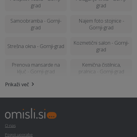
grad
grad
Samoobramba - Gornji-
Najem foto stojnice -
grad
Gornji-grad
Kozmetični salon - Gornji-
Strešna okna - Gornji-grad
grad
Prenova mansarde na
Kemična čistilnica,
ključ - Gornji-grad
pralnica - Gornji-grad
Prikaži več
Računalništvo in IT
Stenske obloge - Gornji-
storitve - Gornji-grad
grad
Obdelava kovin in
Alternativne metode
ključavničarstvo - Gornji-
zdravljenja - Gornji-grad
grad
O nas
Pogoji uporabe