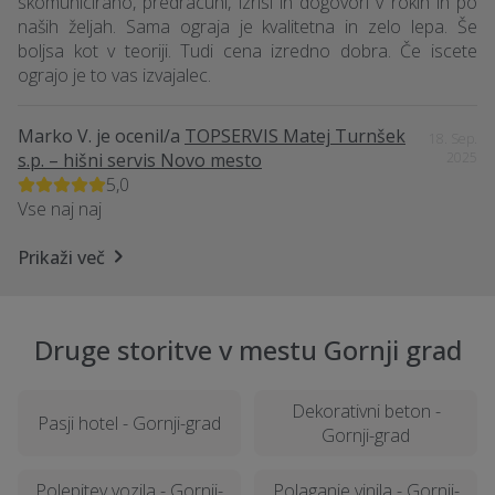
skomunicirano, predracuni, izrisi in dogovori v rokih in po
naših željah. Sama ograja je kvalitetna in zelo lepa. Še
boljsa kot v teoriji. Tudi cena izredno dobra. Če iscete
ograjo je to vas izvajalec.
Marko V.
je ocenil/a
TOPSERVIS Matej Turnšek
18. Sep.
s.p. – hišni servis Novo mesto
2025
5,0
Vse naj naj
Prikaži več
Druge storitve v mestu Gornji grad
Dekorativni beton -
Pasji hotel - Gornji-grad
Gornji-grad
Polepitev vozila - Gornji-
Polaganje vinila - Gornji-