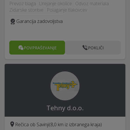
Prevoz blaga · Urejanje okolice · Odvoz materiala ·
Zidarske storitve · Polaganje tlakovcev
Garancija zadovoljstva
POVPRAŠEVANJE
POKLIČI
Tehny d.o.o.
Rečica ob Savinji
(8,0 km iz izbranega kraja)