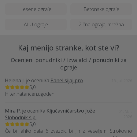
Lesene ograje
Betonske ograje
ALU ograje
Žična ograja, mrežna
Kaj menijo stranke, kot ste vi?
Ocenjeni ponudniki / izvajalci / ponudniki za
ograje
Helena J.
je ocenil/a
Panel sijaj pro
15. Jul. 2026
5,0
Hiter,natancen,ugoden
Mira P.
je ocenil/a
Ključavničarstvo Jože
01. Mar.
Slobodnik s.p.
2026
5,0
Če bi lahko dala 6 zvezdic bi jih z veseljem! Strokovno