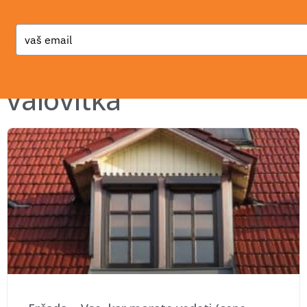
Type
your
email
valovitka