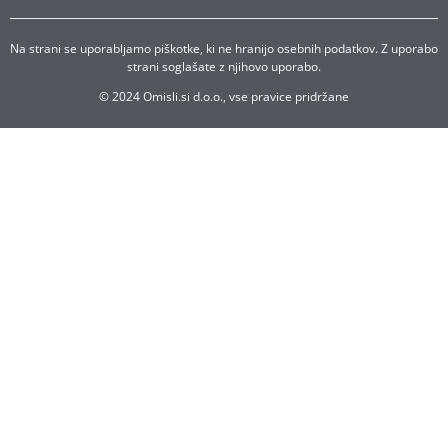
Na strani se uporabljamo piškotke, ki ne hranijo osebnih podatkov. Z uporabo
strani soglašate z njihovo uporabo.
© 2024 Omisli.si d.o.o., vse pravice pridržane