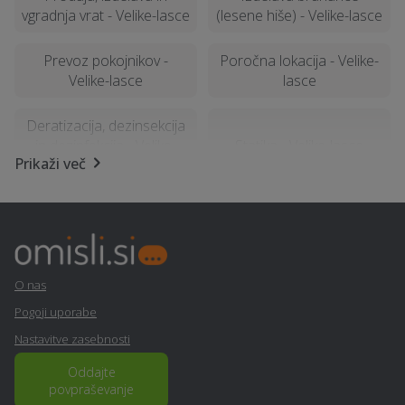
vgradnja vrat - Velike-lasce
(lesene hiše) - Velike-lasce
Prevoz pokojnikov -
Poročna lokacija - Velike-
Velike-lasce
lasce
Deratizacija, dezinsekcija
in dezinfekcija - Velike-
Statika - Velike-lasce
Prikaži več
lasce
Najem foto stojnice -
Samoobramba - Velike-
Velike-lasce
lasce
Izdelava ali prenova
Kemična čistilnica,
O nas
fasade - Velike-lasce
pralnica - Velike-lasce
Pogoji uporabe
Nastavitve zasebnosti
Geomehanika - Velike-
Izterjava dolga - Velike-
lasce
lasce
Oddajte
povpraševanje