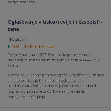
odziva občinstva.
Oglaševanje v tisku (revije in časopisi) -
cene
Na stran
102—1035,6
€/stran
Povprečna cena je 325 €/stran. Razpon cen med
najcenejšimi in najdražjimi izvajalci pa sega 40,4—2617,3
€/stran.
V ceno so vključene priprava oglasa, umeščanje v izbrano
tiskano publikacijo ter osnovno usklajevanje z
uredništvom. Običajno niso vključeni stroški dodatnih
popravkov, posebnega oblikovanja, prevajanja in
ponovnega objavljanja.