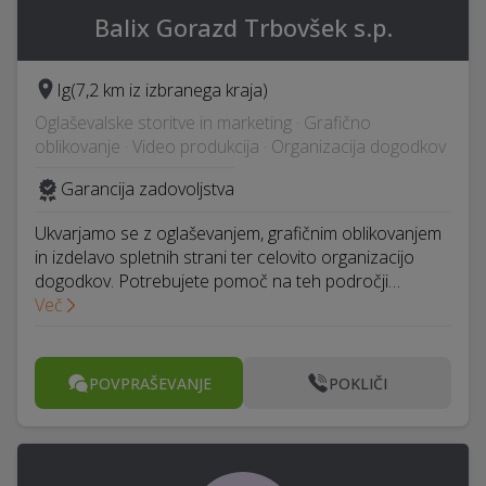
Balix Gorazd Trbovšek s.p.
Ig
(7,2 km iz izbranega kraja)
Oglaševalske storitve in marketing · Grafično
oblikovanje · Video produkcija · Organizacija dogodkov
Garancija zadovoljstva
Ukvarjamo se z oglaševanjem, grafičnim oblikovanjem
in izdelavo spletnih strani ter celovito organizacijo
dogodkov. Potrebujete pomoč na teh področji…
Več
POVPRAŠEVANJE
POKLIČI