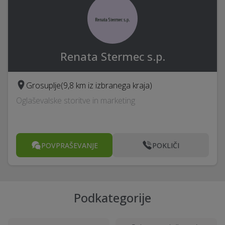
Renata Stermec s.p.
Grosuplje
(9,8 km iz izbranega kraja)
Oglaševalske storitve in marketing
POVPRAŠEVANJE
POKLIČI
Podkategorije