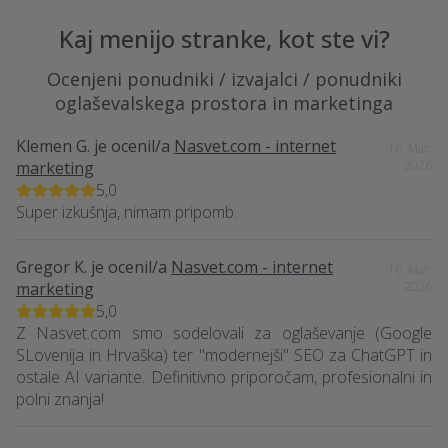
Kaj menijo stranke, kot ste vi?
Ocenjeni ponudniki / izvajalci / ponudniki
oglaševalskega prostora in marketinga
Klemen G.
je ocenil/a
Nasvet.com - internet
16. Mar.
marketing
2026
5,0
Super izkušnja, nimam pripomb.
Gregor K.
je ocenil/a
Nasvet.com - internet
16. Mar.
marketing
2026
5,0
Z Nasvet.com smo sodelovali za oglaševanje (Google
SLovenija in Hrvaška) ter "modernejši" SEO za ChatGPT in
ostale AI variante. Definitivno priporočam, profesionalni in
polni znanja!