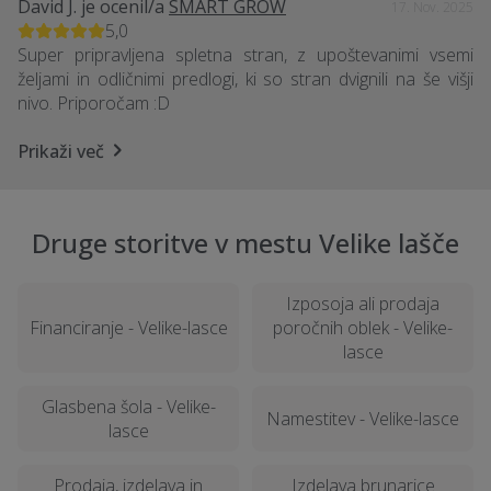
David J.
je ocenil/a
SMART GROW
17. Nov. 2025
5,0
Super pripravljena spletna stran, z upoštevanimi vsemi
željami in odličnimi predlogi, ki so stran dvignili na še višji
nivo. Priporočam :D
Prikaži več
Druge storitve v mestu Velike lašče
Izposoja ali prodaja
Financiranje - Velike-lasce
poročnih oblek - Velike-
lasce
Glasbena šola - Velike-
Namestitev - Velike-lasce
lasce
Prodaja, izdelava in
Izdelava brunarice