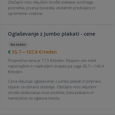
Običajno niso vključeni stroški izdelave zvočnega
posnetka, pisanja besedila, dodatnih predvajanj in
sprememb vsebine.
Oglaševanje z Jumbo plakati - cene
Na teden
55,7—107,8
€/teden
Povprečna cena je 77,5 €/teden. Razpon cen med
najcenejšimi in najdražjimi izvajalci pa sega 42,7—140,4
€/teden.
Cena vključuje oglaševanje z jumbo plakati in pripravo
objave za izbrano obdobje. Običajno niso vključeni
stroški oblikovanja nove podobe, tiska plakatov in
namestitve na oglasna mesta.