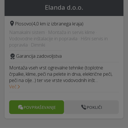
Elanda d.o.o.
Plosovo
(4,0 km iz izbranega kraja)
Namakalni sistem · Montaža in servis klime ·
Vodovodne inštalacije in popravila · Hišni servis in
popravila · Dimniki
Garancija zadovoljstva
Montaža vseh vrst ogrevalne tehnike (toplotne
črpalke, klime, peči na pelete in drva, električne peči,
peči na olje...) ter vse vrste vodovodnih inšt…
Več
POVPRAŠEVANJE
POKLIČI