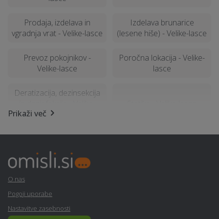
Prodaja, izdelava in
Izdelava brunarice
vgradnja vrat - Velike-lasce
(lesene hiše) - Velike-lasce
Prevoz pokojnikov -
Poročna lokacija - Velike-
Velike-lasce
lasce
Deratizacija, dezinsekcija
in dezinfekcija - Velike-
Statika - Velike-lasce
Prikaži več
lasce
Najem foto stojnice -
Samoobramba - Velike-
Velike-lasce
lasce
Izdelava ali prenova
Kemična čistilnica,
O nas
fasade - Velike-lasce
pralnica - Velike-lasce
Pogoji uporabe
Nastavitve zasebnosti
Geomehanika - Velike-
Izterjava dolga - Velike-