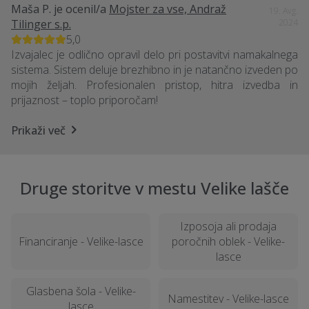
Maša P.
je ocenil/a
Mojster za vse, Andraž
19. Avg.
Tilinger s.p.
2024
5,0
Izvajalec je odlično opravil delo pri postavitvi namakalnega
sistema. Sistem deluje brezhibno in je natančno izveden po
mojih željah. Profesionalen pristop, hitra izvedba in
prijaznost – toplo priporočam!
Prikaži več
Druge storitve v mestu Velike lašče
Izposoja ali prodaja
Financiranje - Velike-lasce
poročnih oblek - Velike-
lasce
Glasbena šola - Velike-
Namestitev - Velike-lasce
lasce