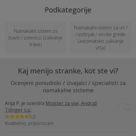
Podkategorije
Namakalni sistem za vrt /
Namakalni sistem za
rastlinjak / visoke grede
travo / zelenico (zalivanje
(avtomatsko zalivanje
trave)
vrta)
Kaj menijo stranke, kot ste vi?
Ocenjeni ponudniki / izvajalci / specialisti za
namakalne sisteme
Anja P.
je ocenil/a
Mojster za vse, Andraž
21. Avg.
Tilinger s.p.
2024
5,0
Kvalitetno, priporocam