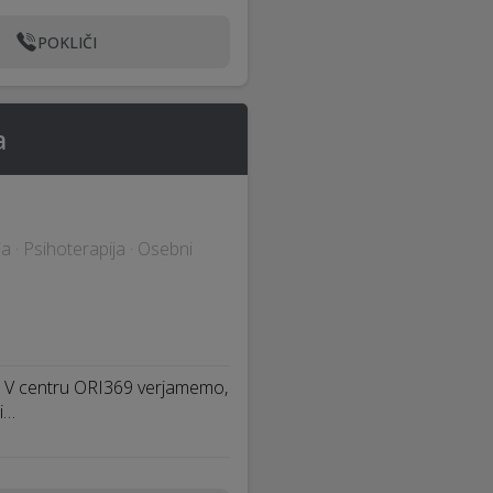
POKLIČI
a
 · Psihoterapija · Osebni
a V centru ORI369 verjamemo,
i…