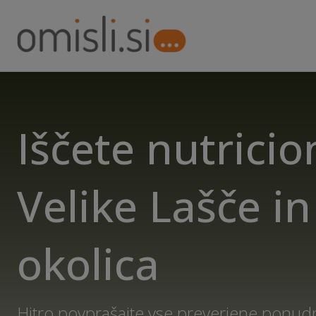
Iščete nutricio
Velike Lašče in
okolica
Hitro povprašajte vse preverjene ponud