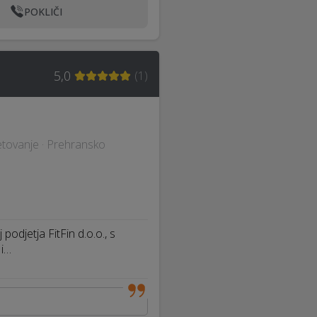
POKLIČI
5,0
(
1
)
etovanje · Prehransko
podjetja FitFin d.o.o., s
 i…