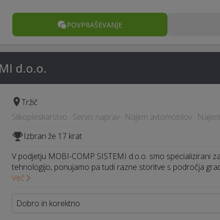
POVPRAŠEVANJE
I d.o.o.
Tržič
Slikopleskarstvo · Servis naprav · Najem avtomobilov · Najem
Izbran že 17 krat
V podjetju MOBI-COMP SISTEMI d.o.o. smo specializirani za
tehnologijo, ponujamo pa tudi razne storitve s področja gra
Več
Dobro in korektno