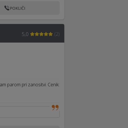
POKLIČI
5,0
(
2
)
am parom pri zanositvi. Cenik:
…