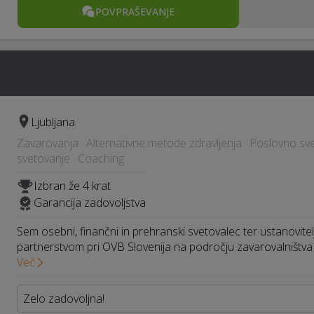
POVPRAŠEVANJE
Ljubljana
Zavarovanja · Alternativne metode zdravljenja · Poslovno sv
svetovanje · Coaching
Izbran že 4 krat
Garancija zadovoljstva
Sem osebni, finančni in prehranski svetovalec ter ustanovitelj 
partnerstvom pri OVB Slovenija na področju zavarovalništva
Več
Zelo zadovoljna!