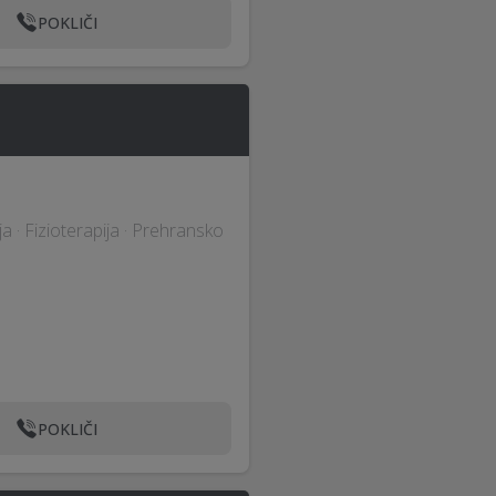
POKLIČI
a · Fizioterapija · Prehransko
POKLIČI