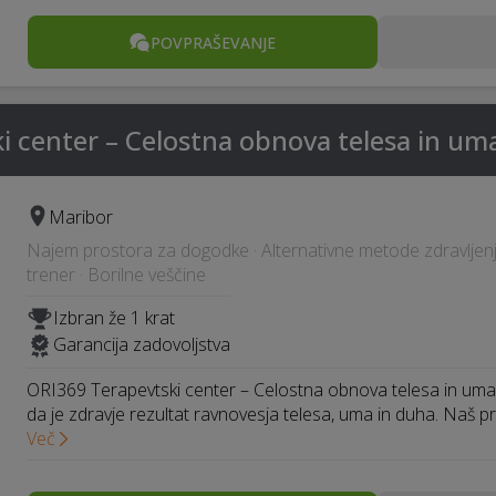
POVPRAŠEVANJE
i center – Celostna obnova telesa in um
Maribor
Najem prostora za dogodke · Alternativne metode zdravljenja
trener · Borilne veščine
Izbran že 1 krat
Garancija zadovoljstva
ORI369 Terapevtski center – Celostna obnova telesa in um
da je zdravje rezultat ravnovesja telesa, uma in duha. Naš pr
Več