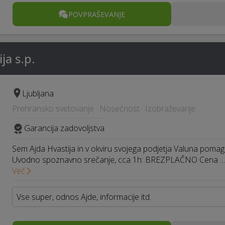
POVPRAŠEVANJE
ja s.p.
Ljubljana
Prehransko svetovanje · Nosečnost · Izobraževanje
Garancija zadovoljstva
Sem Ajda Hvastija in v okviru svojega podjetja Valuna pomag
Uvodno spoznavno srečanje, cca 1h: BREZPLAČNO Cena 
Več
Vse super, odnos Ajde, informacije itd.