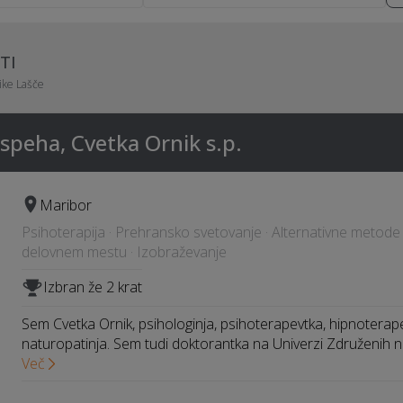
TI
ike Lašče
uspeha, Cvetka Ornik s.p.
Maribor
Psihoterapija · Prehransko svetovanje · Alternativne metode 
delovnem mestu · Izobraževanje
Izbran že 2 krat
Sem Cvetka Ornik, psihologinja, psihoterapevtka, hipnoterape
naturopatinja. Sem tudi doktorantka na Univerzi Združenih 
Več