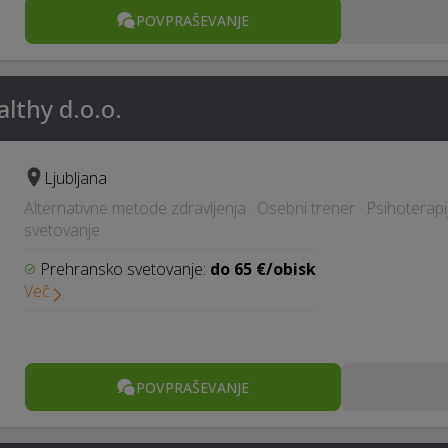
POVPRAŠEVANJE
lthy d.o.o.
Ljubljana
Alternativne metode zdravljenja · Osebni trener · Psihoterapij
svetovanje
Prehransko svetovanje:
do 65 €/obisk
Več
POVPRAŠEVANJE