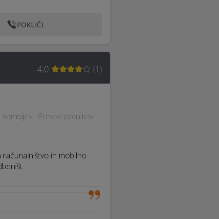
POKLIČI
4,0
(
1
)
 kombijev · Prevoz potnikov
 računalništvo in mobilno
dbeništ…