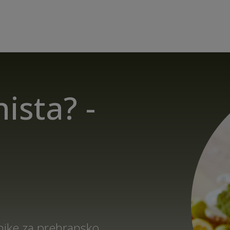
nista? -
nike za prehransko