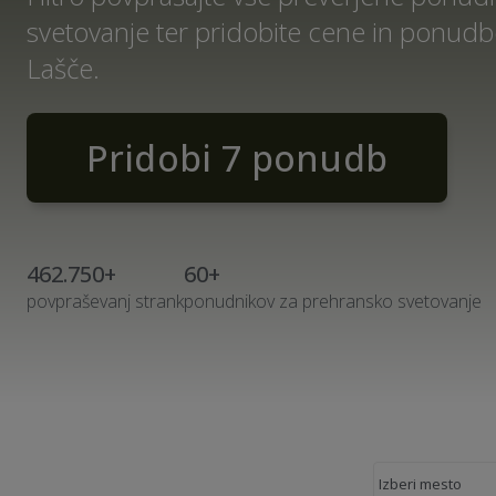
svetovanje ter pridobite cene in ponudb
Lašče.
Pridobi 7 ponudb
462.750+
60+
povpraševanj strank
ponudnikov za prehransko svetovanje