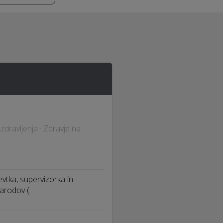
zdravljenja · Zdravje na
vtka, supervizorka in
narodov (…