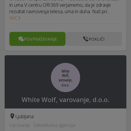
in uma V centru ORI369 verjamemo, da je zdravje
rezultat ravnovesja telesa, uma in duha. Naš pri…
Več
POVPRAŠEVANJE
POKLIČI
White Wolf, varovanje, d.o.o.
Ljubljana
Varovanje · Detektivska agencija