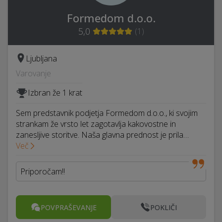
Formedom d.o.o.
5,0
(
1
)
Ljubljana
Varovanje
Izbran že 1 krat
Sem predstavnik podjetja Formedom d.o.o., ki svojim
strankam že vrsto let zagotavlja kakovostne in
zanesljive storitve. Naša glavna prednost je prila…
Več
Priporočam!!
POVPRAŠEVANJE
POKLIČI