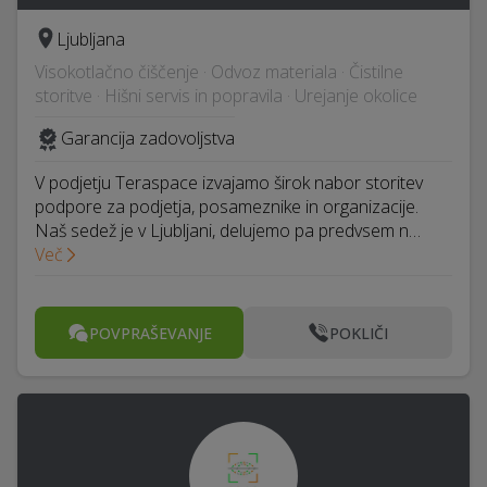
Ljubljana
Visokotlačno čiščenje · Odvoz materiala · Čistilne
storitve · Hišni servis in popravila · Urejanje okolice
Garancija zadovoljstva
V podjetju Teraspace izvajamo širok nabor storitev
podpore za podjetja, posameznike in organizacije.
Naš sedež je v Ljubljani, delujemo pa predvsem n…
Več
POVPRAŠEVANJE
POKLIČI