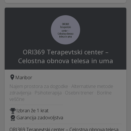
ORI369 Terapevtski center –
Celostna obnova telesa in uma
Maribor
Najem prostora za dogodke · Alternativne metode
zdravljenja · Psihoterapija · Osebni trener · Borilne
veščine
Izbran že 1 krat
Garancija zadovoljstva
ORI369 Terapevtski center – Celostna obnova telesa