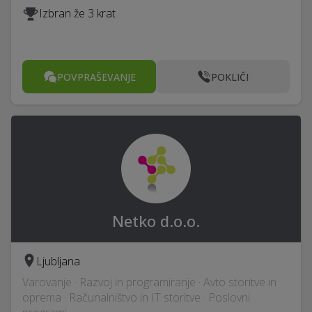
Izbran že 3 krat
POVPRAŠEVANJE
POKLIČI
Netko d.o.o.
Ljubljana
Varovanje · Razvoj in programiranje · Avto storitve in
oprema · Računalništvo in IT storitve · Poslovni