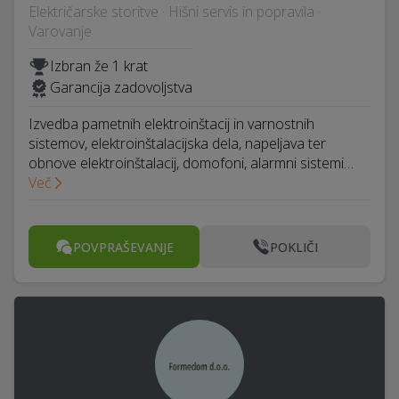
Električarske storitve · Hišni servis in popravila ·
Varovanje
Izbran že 1 krat
Garancija zadovoljstva
Izvedba pametnih elektroinštacij in varnostnih
sistemov, elektroinštalacijska dela, napeljava ter
obnove elektroinštalacij, domofoni, alarmni sistemi…
Več
POVPRAŠEVANJE
POKLIČI