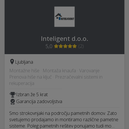
Inteligent d.o.o.
5,0
(
2
)
Ljubljana
Montažne hiše · Montaža knaufa · Varovanje ·
Prenova hiše na ključ · Prezračevalni sistemi in
rekuperacija
Izbran že 5 krat
Garancija zadovoljstva
Smo strokovnjaki na področju pametnih domov. Zato
svetujemo prodajamo in montiramo različne pametne
sisteme. Poleg pametnih rešitev ponujamo tudi mo…