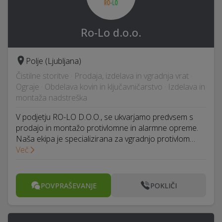
Ro-Lo d.o.o.
Polje (Ljubljana)
Čistilne storitve · Prodaja, izdelava in vgradnja vrat ·
Ograje · Obdelava kovin in ključavničarstvo · Izdelava in
montaža nadstreška
V podjetju RO-LO D.O.O., se ukvarjamo predvsem s
prodajo in montažo protivlomne in alarmne opreme.
Naša ekipa je specializirana za vgradnjo protivlom…
Več
POVPRAŠEVANJE
POKLIČI