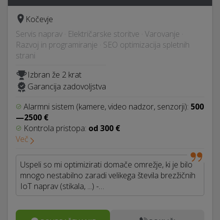
Kočevje
Servis naprav · Električarske storitve · Varovanje ·
Razvoj in programiranje · SEO optimizacija spletnih
strani
Izbran že 2 krat
Garancija zadovoljstva
Alarmni sistem (kamere, video nadzor, senzorji):
500
—2500 €
Kontrola pristopa:
od 300 €
Več
Uspeli so mi optimizirati domače omrežje, ki je bilo
mnogo nestabilno zaradi velikega števila brezžičnih
IoT naprav (stikala, ...) -…