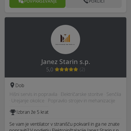
POVPRAŠEVANJE
POKLIČI
Janez Starin s.p.
5,0
(
2
)
Dob
Hišni servis in popravila · Električarske storitve · Senčila
· Urejanje okolice · Popravilo strojev in mehanizacije
Izbran že 5 krat
Se vam je ventilator v stranišču pokvaril in ga ne znate
popraviti? V podjetju Elektroinštalacije Janez Starin s.p.