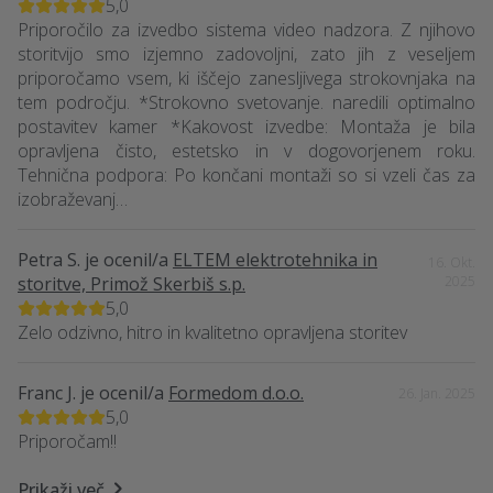
5,0
Priporočilo za izvedbo sistema video nadzora. Z njihovo
storitvijo smo izjemno zadovoljni, zato jih z veseljem
priporočamo vsem, ki iščejo zanesljivega strokovnjaka na
tem področju. *Strokovno svetovanje. naredili optimalno
postavitev kamer *Kakovost izvedbe: Montaža je bila
opravljena čisto, estetsko in v dogovorjenem roku.
Tehnična podpora: Po končani montaži so si vzeli čas za
izobraževanj…
Petra S.
je ocenil/a
ELTEM elektrotehnika in
16. Okt.
storitve, Primož Skerbiš s.p.
2025
5,0
Zelo odzivno, hitro in kvalitetno opravljena storitev
Franc J.
je ocenil/a
Formedom d.o.o.
26. Jan. 2025
5,0
Priporočam!!
Prikaži več