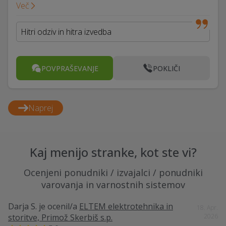
Več
Hitri odziv in hitra izvedba
POVPRAŠEVANJE
POKLIČI
Naprej
Kaj menijo stranke, kot ste vi?
Ocenjeni ponudniki / izvajalci / ponudniki
varovanja in varnostnih sistemov
Darja S.
je ocenil/a
ELTEM elektrotehnika in
18. Apr.
storitve, Primož Skerbiš s.p.
2026