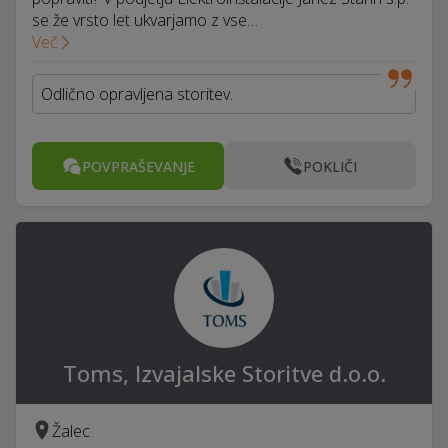
se že vrsto let ukvarjamo z vse…
Več
Odlično opravljena storitev.
POVPRAŠEVANJE
POKLIČI
Toms, Izvajalske Storitve d.o.o.
Žalec