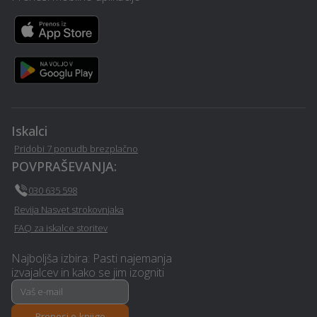
Prodaja avtodelov -
Samoobramba - Hodos
Hodos
Zdravje na delovnem
Ogrevanje - Hodos
mestu - Hodos
Davčno svetovanje -
Iskalci
Hidravlika - Hodos
Hodos
Pridobi 7 ponudb brezplačno
POVPRAŠEVANJA:
Psihoterapija - Hodos
Poročni prevozi - Hodos
030 635 598
Revija Nasvet strokovnjaka
Erotična masaža - Hodos
Ortodontija - Hodos
FAQ za iskalce storitev
Vrtanje rezanje sušenje ali
Najboljša izbira: Pasti najemanja
Najem tiskalnika - Hodos
brušenje betona - Hodos
izvajalcev in kako se jim izogniti
Slikopleskarstvo - Hodos
Table in napisi - Hodos
Prenesi e-knjigo