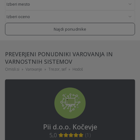
Najdi ponudnike
PREVERJENI PONUDNIKI VAROVANJA IN
VARNOSTNIH SISTEMOV
Omisli.si
Varovanje
Trezor, sef
Hodoš
Pii d.o.o. Kočevje
5,0
(
1
)