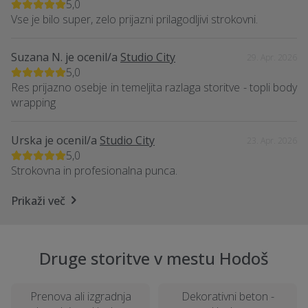
5,0
Vse je bilo super, zelo prijazni prilagodljivi strokovni.
Suzana N.
je ocenil/a
Studio City
29. Apr. 2026
5,0
Res prijazno osebje in temeljita razlaga storitve - topli body
wrapping
Urska
je ocenil/a
Studio City
23. Apr. 2026
5,0
Strokovna in profesionalna punca.
Prikaži več
Druge storitve v mestu Hodoš
Prenova ali izgradnja
Dekorativni beton -