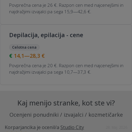
Povprečna cena je 26 €. Razpon cen med najcenejšimi in
najdražjimi izvajalci pa sega 15,9—42,6 €.
Depilacija, epilacija - cene
Celotna cena
14,1—28,3
€
Povprečna cena je 20 €. Razpon cen med najcenejšimi in
najdražjimi izvajalci pa sega 10,7—37,3 €.
Kaj menijo stranke, kot ste vi?
Ocenjeni ponudniki / izvajalci / kozmetičarke
Korparjancika
je ocenil/a
Studio City
28. Maj. 2026