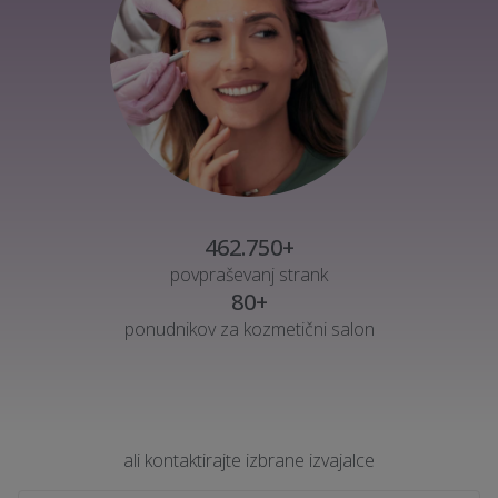
462.750+
povpraševanj strank
80+
ponudnikov za kozmetični salon
ali kontaktirajte izbrane izvajalce