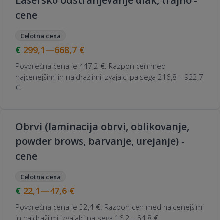
Lasersko odstranjevanje dlak, trajno -
cene
Celotna cena
299,1—668,7
€
Povprečna cena je 447,2 €. Razpon cen med
najcenejšimi in najdražjimi izvajalci pa sega 216,8—922,7
€.
Obrvi (laminacija obrvi, oblikovanje,
powder brows, barvanje, urejanje) -
cene
Celotna cena
22,1—47,6
€
Povprečna cena je 32,4 €. Razpon cen med najcenejšimi
in najdražjimi izvajalci pa sega 16,2—64,8 €.