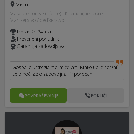
Mislinja
Makeup storitve (ličenje) · Kozmetični salon ·
Manikerstvo / pedikerstvo
Izbran že 24 krat
Preverjeni ponudnik
Garancija zadovoljstva
Gospa je ustregla mojim željam. Make up je zdržal
celo noč. Zelo zadovoljna. Priporočam.
POVPRAŠEVANJE
POKLIČI