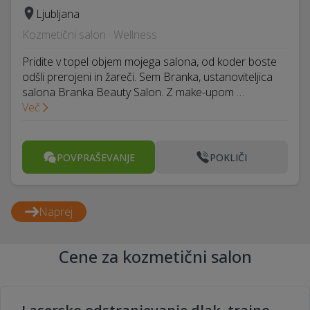
Ljubljana
Kozmetični salon · Wellness
Pridite v topel objem mojega salona, od koder boste
odšli prerojeni in žareči. Sem Branka, ustanoviteljica
salona Branka Beauty Salon. Z make-upom …
Več
POVPRAŠEVANJE
POKLIČI
Naprej
Cene za kozmetični salon