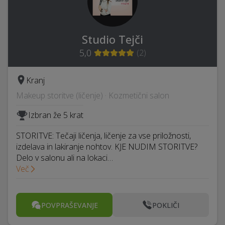
Studio Tejči
5,0
(
2
)
Kranj
Makeup storitve (ličenje) · Kozmetični salon
Izbran že 5 krat
STORITVE: Tečaji ličenja, ličenje za vse priložnosti,
izdelava in lakiranje nohtov. KJE NUDIM STORITVE?
Delo v salonu ali na lokaci…
Več
POVPRAŠEVANJE
POKLIČI