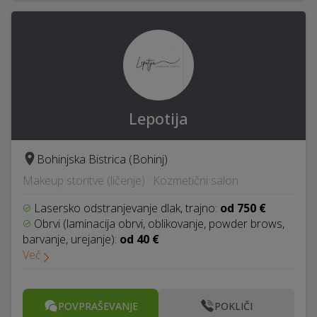
Lepotija
Bohinjska Bistrica (Bohinj)
Makeup storitve (ličenje) · Kozmetični salon
Lasersko odstranjevanje dlak, trajno:
od 750 €
Obrvi (laminacija obrvi, oblikovanje, powder brows,
barvanje, urejanje):
od 40 €
Več
POVPRAŠEVANJE
POKLIČI