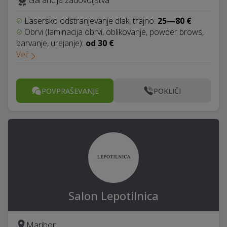
Garancija zadovoljstva
Lasersko odstranjevanje dlak, trajno:
25—80 €
Obrvi (laminacija obrvi, oblikovanje, powder brows,
barvanje, urejanje):
od 30 €
Več
POVPRAŠEVANJE
POKLIČI
Salon Lepotilnica
Maribor