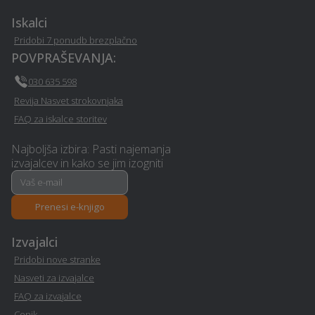
Hodos
Iskalci
Avto storitve in oprema -
Pridobi 7 ponudb brezplačno
Wellness - Hodos
Hodos
POVPRAŠEVANJA:
030 635 598
Prodaja avtodelov -
Samoobramba - Hodos
Revija Nasvet strokovnjaka
Hodos
FAQ za iskalce storitev
Zdravje na delovnem
Davčno svetovanje -
Najboljša izbira: Pasti najemanja
mestu - Hodos
Hodos
izvajalcev in kako se jim izogniti
Hidravlika - Hodos
Poročna lokacija - Hodos
Prenesi e-knjigo
Avtokozmetika - Hodos
Psihoterapija - Hodos
Izvajalci
Erotična masaža - Hodos
Ortodontija - Hodos
Pridobi nove stranke
Nasveti za izvajalce
Najem tiskalnika - Hodos
Slikopleskarstvo - Hodos
FAQ za izvajalce
Cenik