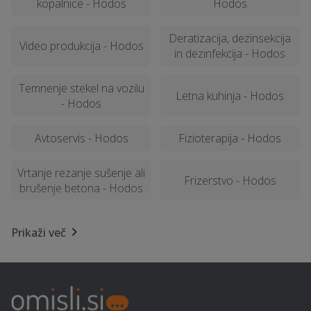
kopalnice - Hodos
Hodos
Deratizacija, dezinsekcija
Video produkcija - Hodos
in dezinfekcija - Hodos
Temnenje stekel na vozilu
Letna kuhinja - Hodos
- Hodos
Avtoservis - Hodos
Fizioterapija - Hodos
Vrtanje rezanje sušenje ali
Frizerstvo - Hodos
brušenje betona - Hodos
Izvedba polnilnice za
Geomehanika - Hodos
Prikaži več
električna vozila - Hodos
Kemična čistilnica,
Predelava vozil na
pralnica - Hodos
avtoplin - Hodos