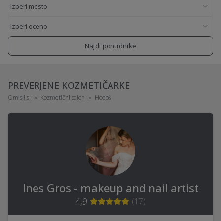
Najdi ponudnike
PREVERJENE KOZMETIČARKE
Omisli.si
Kozmetični salon
Hodoš
Ines Gros - makeup and nail artist
4,9
(
17
)