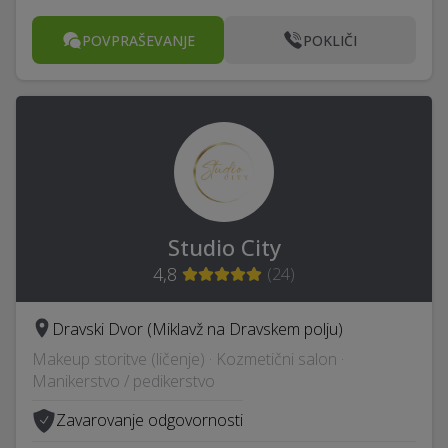
POVPRAŠEVANJE
POKLIČI
Studio City
4,8
(
24
)
Dravski Dvor (Miklavž na Dravskem polju)
Makeup storitve (ličenje) · Kozmetični salon ·
Manikerstvo / pedikerstvo
Zavarovanje odgovornosti