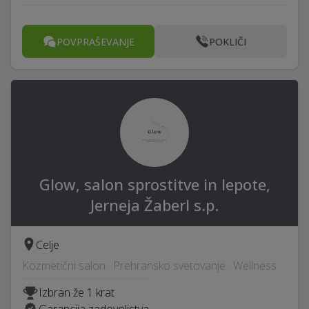
POVPRAŠEVANJE
POKLIČI
Glow, salon sprostitve in lepote,
Jerneja Žaberl s.p.
Celje
Kozmetični salon · Prehransko svetovanje · Wellness
Izbran že 1 krat