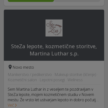
SteZa lepote, kozmetične storitve,
Martina Luthar s.p.
Novo mesto
Manikerstvo / pedikerstvo · Makeup storitve (ličenje) ·
Kozmetični salon · Lepotni posegi · Wellness
Sem Martina Luthar in z veseljem te pozdravljam v
SteZa lepote, mojem kozmetičnem studiu v Novem
mestu. Že vrsto let ustvarjam lepoto in dobro počutj…
Več