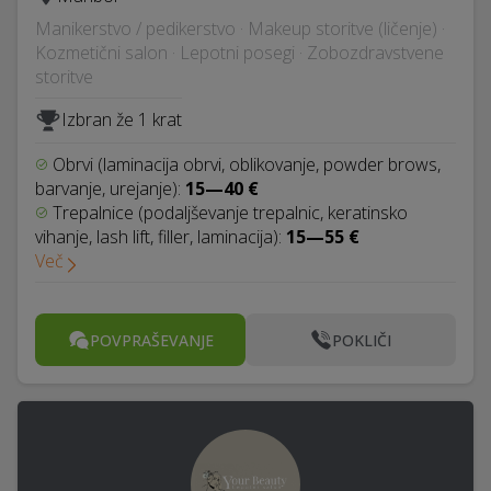
Manikerstvo / pedikerstvo · Makeup storitve (ličenje) ·
Kozmetični salon · Lepotni posegi · Zobozdravstvene
storitve
Izbran že 1 krat
Obrvi (laminacija obrvi, oblikovanje, powder brows,
barvanje, urejanje):
15—40 €
Trepalnice (podaljševanje trepalnic, keratinsko
vihanje, lash lift, filler, laminacija):
15—55 €
Več
POVPRAŠEVANJE
POKLIČI