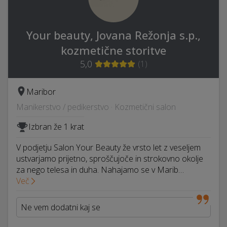
Your beauty, Jovana Režonja s.p.,
kozmetične storitve
5,0
(
1
)
Maribor
Manikerstvo / pedikerstvo · Kozmetični salon
Izbran že 1 krat
V podjetju Salon Your Beauty že vrsto let z veseljem
ustvarjamo prijetno, sproščujoče in strokovno okolje
za nego telesa in duha. Nahajamo se v Marib…
Več
Ne vem dodatni kaj se