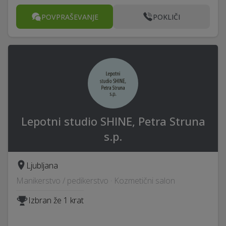
POVPRAŠEVANJE
POKLIČI
Lepotni studio SHINE, Petra Struna
s.p.
Ljubljana
Manikerstvo / pedikerstvo · Kozmetični salon
Izbran že 1 krat