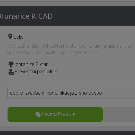
Brunarice R-CAD
Celje
Montažne hiše · Arhitekturne storitve · Gradnja hiše na ključ
nadstreška · Izdelava brunarice (lesene hiše)
Izbran že 2 krat
Preverjeni ponudnik
dobro izvedba in komunikacija z eno osebo
POVPRAŠEVANJE