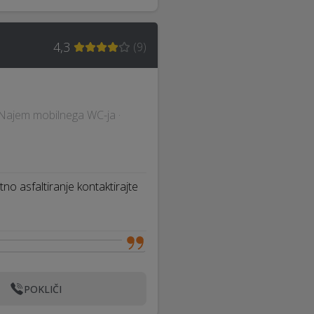
4,3
(
9
)
 · Najem mobilnega WC-ja ·
tno asfaltiranje kontaktirajte
POKLIČI