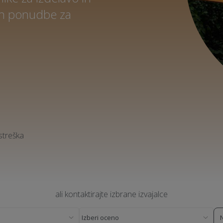
in ponudbe za
streška
ali kontaktirajte izbrane izvajalce