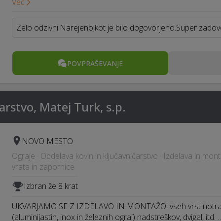
Več
Zelo odzivni.Narejeno,kot je bilo dogovorjeno.Super zadovo
POVPRAŠEVANJE
arstvo, Matej Turk, s.p.
NOVO MESTO
Ograje · Obdelava kovin in ključavničarstvo · Izdelava in mo
vrata in zapornice
Izbran že 8 krat
UKVARJAMO SE Z IZDELAVO IN MONTAŽO: vseh vrst notranji
(aluminijastih, inox in železnih ograj) nadstreškov, dvigal, itd. 