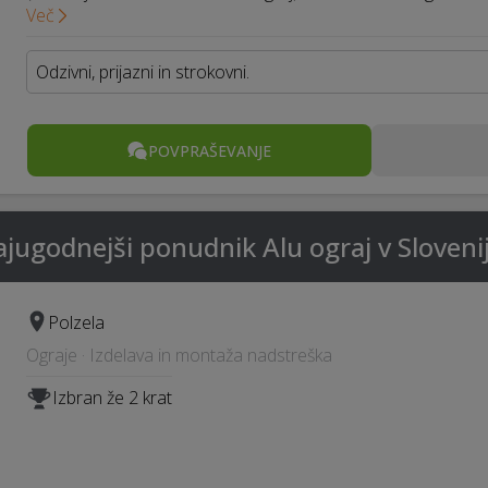
Več
Odzivni, prijazni in strokovni.
POVPRAŠEVANJE
ugodnejši ponudnik Alu ograj v Sloveniji 
Polzela
Ograje · Izdelava in montaža nadstreška
Izbran že 2 krat