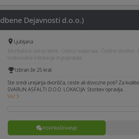
adbene Dejavnosti d.o.o.)
Ljubljana
Montaža in servis klime · Odvoz materiala · Čistilne storitve
Vodovodne inštalacije in popravila
Izbran že 25 krat
Ste sredi urejanja dvorišča, ceste ali dovozne poti? Za kvalite
SVARUN ASFALTI D.O.O. LOKACIJA: Storitev opravlja…
Več
POVPRAŠEVANJE