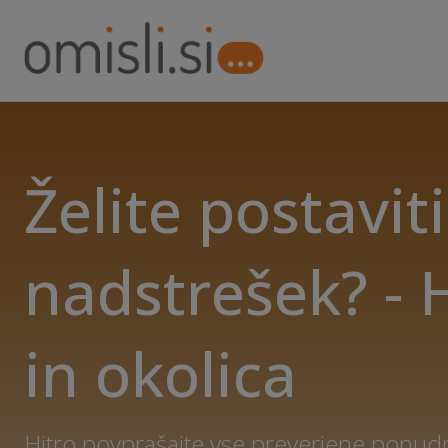
Želite postaviti
nadstrešek? -
in okolica
Hitro povprašajte vse preverjene ponudn