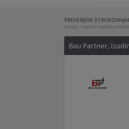
PREVERJENI STROKOVNJA
Omisli.si
Izdelava in montaža nadstreš
Bau Partner, Izudi