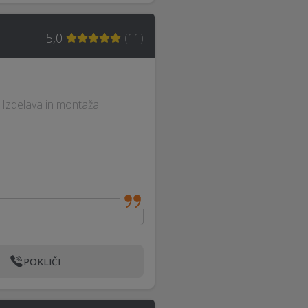
5,0
(
11
)
 · Izdelava in montaža
POKLIČI