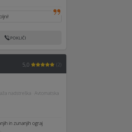
ljni!
POKLIČI
5,0
(
2
)
ntaža nadstreška · Avtomatska
h in zunanjih ograj
…