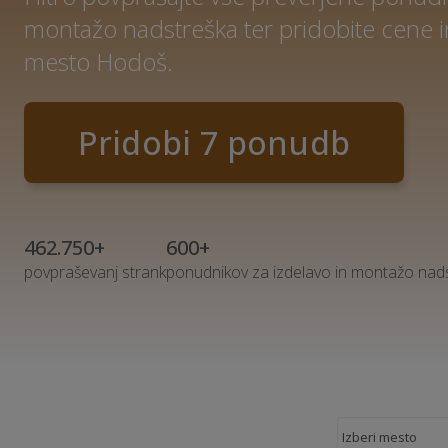
montažo nadstreška ter pridobite cene 
mesto Hodoš.
Pridobi 7 ponudb
462.750+
600+
povpraševanj strank
ponudnikov za izdelavo in montažo nad