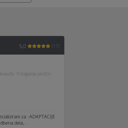
5,0
(
17
)
naufa · Polaganje ploščic ·
ializirani za: -ADAPTACIJE
dbena dela,…