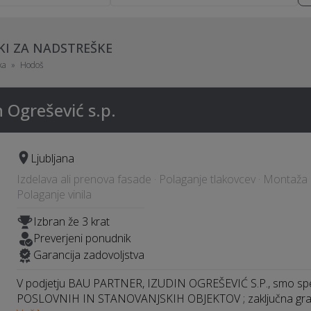
KI ZA NADSTREŠKE
ka
Hodoš
n Ogrešević s.p.
Ljubljana
Izdelava ali prenova fasade · Polaganje tlakovcev · Montaža k
Polaganje vinila
Izbran že 3 krat
Preverjeni ponudnik
Garancija zadovoljstva
V podjetju BAU PARTNER, IZUDIN OGREŠEVIĆ S.P., smo spec
POSLOVNIH IN STANOVANJSKIH OBJEKTOV ; zaključna gra