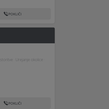
POKLIČI
toritve · Urejanje okolice ·
POKLIČI