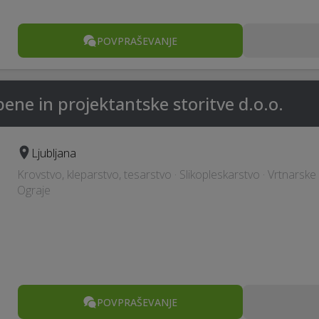
POVPRAŠEVANJE
ene in projektantske storitve d.o.o.
Ljubljana
Krovstvo, kleparstvo, tesarstvo · Slikopleskarstvo · Vrtnarske s
Ograje
POVPRAŠEVANJE