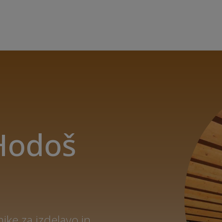
 Hodoš
ike za izdelavo in