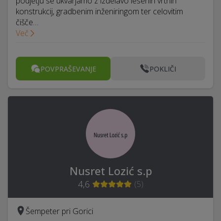
podjetju se ukvarjamo z izdelavo lesenih vrtnih
konstrukcij, gradbenim inženiringom ter celovitim
čišče…
Več
POVPRAŠEVANJE
POKLIČI
Nusret Lozić s.p
4,6
(
5
)
Šempeter pri Gorici