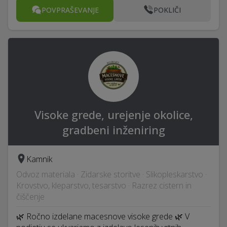
POVPRAŠEVANJE
POKLIČI
Visoke grede, urejenje okolice,
gradbeni inženiring
Kamnik
Odvoz materiala · Zidarske storitve · Slikopleskarstvo ·
Krovstvo, kleparstvo, tesarstvo · Razrez cistern in
čiščenje
🌿 Ročno izdelane macesnove visoke grede 🌿 V