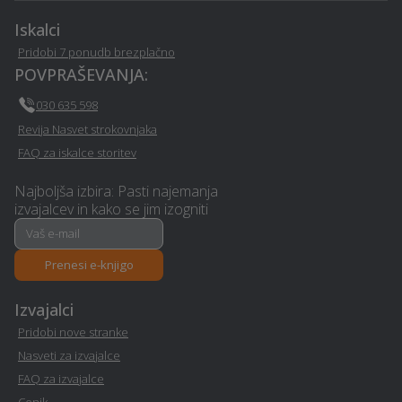
Razrez cistern in čiščenje
Razvoj in programiranje -
Iskalci
- Hodos
Hodos
Pridobi 7 ponudb brezplačno
POVPRAŠEVANJA:
Prodaja avtodelov -
Wellness - Hodos
030 635 598
Hodos
Revija Nasvet strokovnjaka
FAQ za iskalce storitev
Zdravje na delovnem
Samoobramba - Hodos
mestu - Hodos
Najboljša izbira: Pasti najemanja
izvajalcev in kako se jim izogniti
Davčno svetovanje -
Letna kuhinja - Hodos
Hodos
Prenesi e-knjigo
Hidravlika - Hodos
Poročna lokacija - Hodos
Izvajalci
Psihoterapija - Hodos
Erotična masaža - Hodos
Pridobi nove stranke
Nasveti za izvajalce
Ortodontija - Hodos
Najem tiskalnika - Hodos
FAQ za izvajalce
Cenik