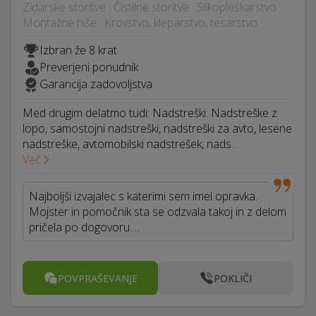
Zidarske storitve · Čistilne storitve · Slikopleskarstvo ·
Montažne hiše · Krovstvo, kleparstvo, tesarstvo
Izbran že 8 krat
Preverjeni ponudnik
Garancija zadovoljstva
Med drugim delatmo tudi: Nadstreški: Nadstreške z
lopo, samostojni nadstreški, nadstreški za avto, lesene
nadstreške, avtomobilski nadstrešek, nads…
Več
Najboljši izvajalec s katerimi sem imel opravka.
Mojster in pomočnik sta se odzvala takoj in z delom
pričela po dogovoru.…
POVPRAŠEVANJE
POKLIČI