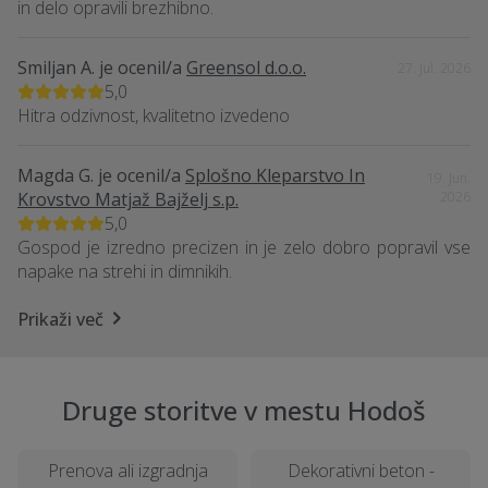
in delo opravili brezhibno.
Smiljan A.
je ocenil/a
Greensol d.o.o.
27. Jul. 2026
5,0
Hitra odzivnost, kvalitetno izvedeno
Magda G.
je ocenil/a
Splošno Kleparstvo In
19. Jun.
Krovstvo Matjaž Bajželj s.p.
2026
5,0
Gospod je izredno precizen in je zelo dobro popravil vse
napake na strehi in dimnikih.
Prikaži več
Druge storitve v mestu Hodoš
Prenova ali izgradnja
Dekorativni beton -