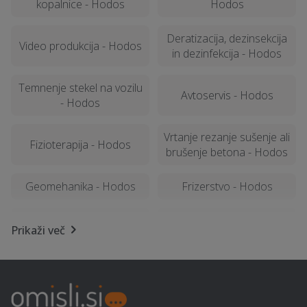
kopalnice - Hodos
Hodos
Deratizacija, dezinsekcija
Video produkcija - Hodos
in dezinfekcija - Hodos
Temnenje stekel na vozilu
Avtoservis - Hodos
- Hodos
Vrtanje rezanje sušenje ali
Fizioterapija - Hodos
brušenje betona - Hodos
Geomehanika - Hodos
Frizerstvo - Hodos
Izvedba polnilnice za
Izterjava dolga - Hodos
Prikaži več
električna vozila - Hodos
Kemična čistilnica,
Predelava vozil na
pralnica - Hodos
avtoplin - Hodos