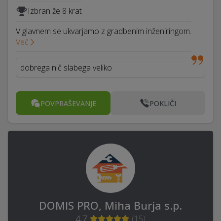
Izbran že 8 krat
V glavnem se ukvarjamo z gradbenim inženiringom.
Več
dobrega nič slabega veliko
POVPRAŠEVANJE
POKLIČI
DOMIS PRO, Miha Burja s.p.
4,7
(
15
)