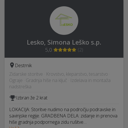
Lesko, Simona Leško s.p.
5,0
(
2
)
Destrnik
Zidarske storitve · Krovstvo, kleparstvo, tesarstvo ·
Ograje · Gradnja hiše na ključ · Izdelava in montaža
nadstreška
Izbran že 2 krat
LOKACIJA: Storitve nudimo na področju podravske in
savinjske regije. GRADBENA DELA: zidanje in prenova
hiše gradnja podpornega zidu rušitve…