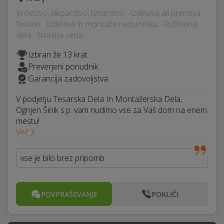
Krovstvo, kleparstvo, tesarstvo · Izdelava ali prenova
fasade · Izdelava in montaža nadstreška · Rušitvena
dela · Strešna okna
Izbran že 13 krat
Preverjeni ponudnik
Garancija zadovoljstva
V podjetju Tesarska Dela In Montažerska Dela,
Ognjen Šinik s.p. vam nudimo vse za Vaš dom na enem
mestu!
Več
vse je bilo brez pripomb
POVPRAŠEVANJE
POKLIČI