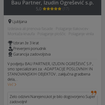
Bau Partner, Izudin Ogrešević s.p.
5,0
(
17
)
Ljubljana
Izdelava ali prenova fasade · Polaganje tlakovcev ·
Montaža knaufa · Polaganje ploščic · Polaganje vinila
Izbran že 3 krat
Preverjeni ponudnik
Garancija zadovoljstva
V podjetju BAU PARTNER, IZUDIN OGREŠEVIĆ S.P.,
smo specializirani za: -ADAPTACIJE POSLOVNIH IN
STANOVANJSKIH OBJEKTOV ; zaključna gradbena
dela,…
Več
Zelo odzivni.Narejeno,kot je bilo dogovorjeno.Super
zadovoljni!