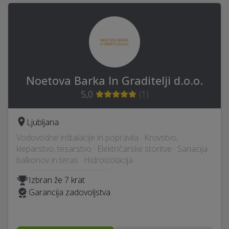
Noetova Barka In Graditelji d.o.o.
5,0
(
1
)
Ljubljana
Vodovodne inštalacije in popravila · Krovstvo,
kleparstvo, tesarstvo · Električarske storitve · Sanacija
balkonov in teras · Hidroizolacija
Izbran že 7 krat
Garancija zadovoljstva