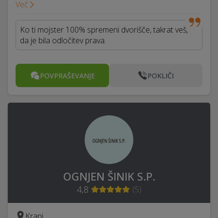
Več
Ko ti mojster 100% spremeni dvorišče, takrat veš,
da je bila odločitev prava.
POVPRAŠEVANJE
POKLIČI
OGNJEN ŠINIK S.P.
4,8
(
5
)
Kranj