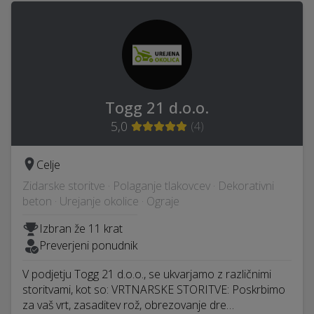
Togg 21 d.o.o.
5,0
(
4
)
Celje
Zidarske storitve · Polaganje tlakovcev · Dekorativni
beton · Urejanje okolice · Ograje
Izbran že 11 krat
Preverjeni ponudnik
V podjetju Togg 21 d.o.o., se ukvarjamo z različnimi
storitvami, kot so: VRTNARSKE STORITVE: Poskrbimo
za vaš vrt, zasaditev rož, obrezovanje dre…