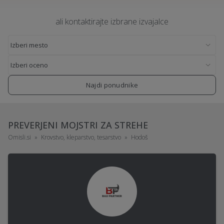
ali kontaktirajte izbrane izvajalce
Najdi ponudnike
PREVERJENI MOJSTRI ZA STREHE
Omisli.si
Krovstvo, kleparstvo, tesarstvo
Hodoš