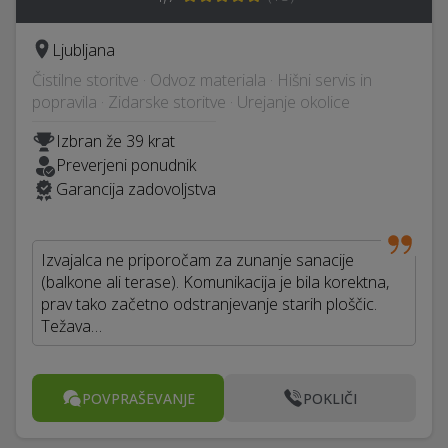
Ljubljana
Čistilne storitve · Odvoz materiala · Hišni servis in
popravila · Zidarske storitve · Urejanje okolice
Izbran že 39 krat
Preverjeni ponudnik
Garancija zadovoljstva
Izvajalca ne priporočam za zunanje sanacije
(balkone ali terase). Komunikacija je bila korektna,
prav tako začetno odstranjevanje starih ploščic.
Težava…
POVPRAŠEVANJE
POKLIČI