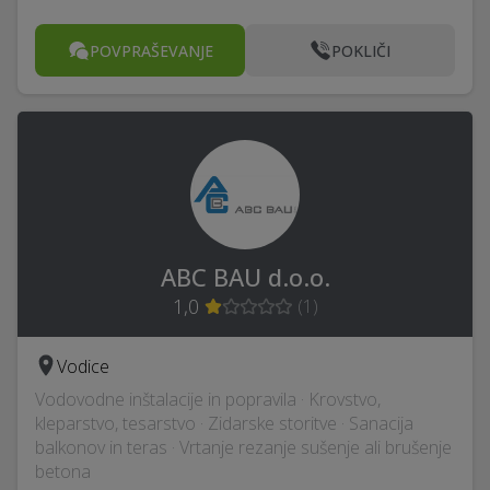
POVPRAŠEVANJE
POKLIČI
ABC BAU d.o.o.
1,0
(
1
)
Vodice
Vodovodne inštalacije in popravila · Krovstvo,
kleparstvo, tesarstvo · Zidarske storitve · Sanacija
balkonov in teras · Vrtanje rezanje sušenje ali brušenje
betona