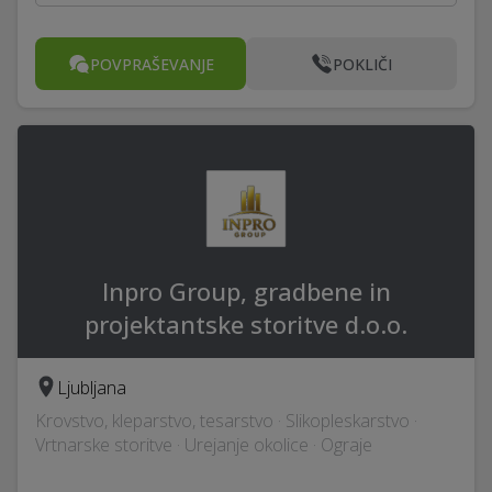
POVPRAŠEVANJE
POKLIČI
Inpro Group, gradbene in
projektantske storitve d.o.o.
Ljubljana
Krovstvo, kleparstvo, tesarstvo · Slikopleskarstvo ·
Vrtnarske storitve · Urejanje okolice · Ograje