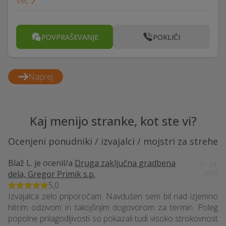
Več
POVPRAŠEVANJE
POKLIČI
Naprej
Kaj menijo stranke, kot ste vi?
Ocenjeni ponudniki / izvajalci / mojstri za strehe
Blaž L.
je ocenil/a
Druga zaključna gradbena
31. Jul.
dela, Gregor Primik s.p.
2026
5,0
Izvajalca zelo priporočam. Navdušen sem bil nad izjemno
hitrim odzivom in takojšnjim dogovorom za termin. Poleg
popolne prilagodljivosti so pokazali tudi visoko strokovnost