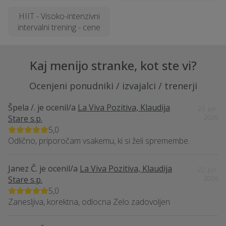
HIIT - Visoko-intenzivni
intervalni trening - cene
Kaj menijo stranke, kot ste vi?
Ocenjeni ponudniki / izvajalci / trenerji
Špela /.
je ocenil/a
La Viva Pozitiva, Klaudija
23. Jun.
Stare s.p.
2026
5,0
Odlično, priporočam vsakemu, ki si želi spremembe.
Janez Č.
je ocenil/a
La Viva Pozitiva, Klaudija
22. Jun.
Stare s.p.
2026
5,0
Zanesljiva, korektna, odlocna Zelo zadovoljen