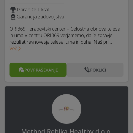
Izbran že 1 krat
Garancija zadovoljstva
ORI369 Terapevtski center – Celostna obnova telesa
in uma V centru ORI369 verjamemo, da je zdravje
rezultat ravnovesja telesa, uma in duha. Naš pri…
Več
POVPRAŠEVANJE
POKLIČI
Method Rebika Healthy d.o.o.