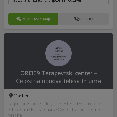
nadzora, bil izredno prijazen in odziven
POVPRAŠEVANJE
POKLIČI
ORI369 Terapevtski center –
Celostna obnova telesa in uma
Maribor
Najem prostora za dogodke · Alternativne metode
zdravljenja · Psihoterapija · Osebni trener · Borilne
veščine