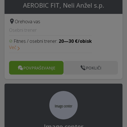
AEROBIC FIT, Neli Anžel s.p.
Orehova vas
Osebni trener
Fitnes / osebni trener:
20—30 €/obisk
Več
POVPRAŠEVANJE
POKLIČI
Imago center