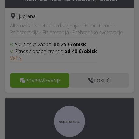
Ljubljana
Alternativne metode zdravljenja · Osebni trener ·
Psihoterapija · Fizioterapija · Prehransko svetovanje
Skupinska vadba:
do 25 €/obisk
Fitnes / osebni trener:
od 40 €/obisk
Več
POVPRAŠEVANJE
POKLIČI