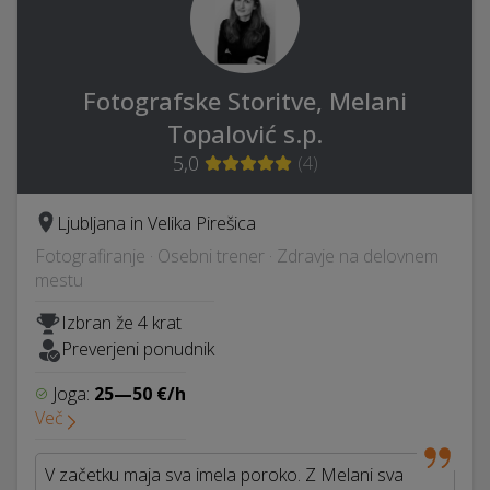
Fotografske Storitve, Melani
Topalović s.p.
5,0
(
4
)
Ljubljana in Velika Pirešica
Fotografiranje · Osebni trener · Zdravje na delovnem
mestu
Izbran že 4 krat
Preverjeni ponudnik
Joga:
25—50 €/h
Več
V začetku maja sva imela poroko. Z Melani sva