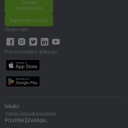
Oddajte
povpraševanje
Avtoličarske /
Video produkcija - Loski-
avtokleparske storitve -
Registrirajte podjetje
potok
Loski-potok
Sledite nam
Rušitvena dela - Loski-
Glasbeni nastopi - Loski-
potok
potok
Prenesi mobilno aplikacijo
Odvoz materiala - Loski-
Vrtna lopa, hiška, uta -
potok
Loski-potok
Lektoriranje besedil -
Prenova stanovanja na
Loski-potok
ključ - Loski-potok
Zidarske storitve - Loski-
Mizarstvo - Loski-potok
Iskalci
potok
Pridobi 7 ponudb brezplačno
POVPRAŠEVANJA:
Servis naprav - Loski-
Rastlinjak - Loski-potok