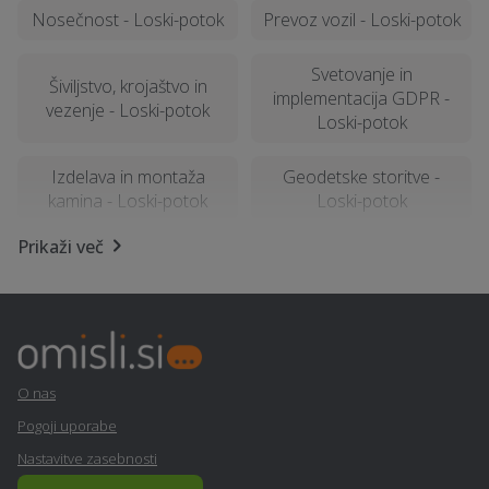
Nosečnost - Loski-potok
Prevoz vozil - Loski-potok
Svetovanje in
Šiviljstvo, krojaštvo in
implementacija GDPR -
vezenje - Loski-potok
Loski-potok
Izdelava in montaža
Geodetske storitve -
kamina - Loski-potok
Loski-potok
Prikaži več
Popravilo strojev in
Prevoz pokojnikov - Loski-
mehanizacije - Loski-
potok
potok
Pravno svetovanje in
Virtualna in obogatena
storitve ob ločitvi - Loski-
resničnost (VR - AR) -
O nas
potok
Loski-potok
Pogoji uporabe
Nastavitve zasebnosti
Poslovni programi - Loski-
Ogrevanje - Loski-potok
potok