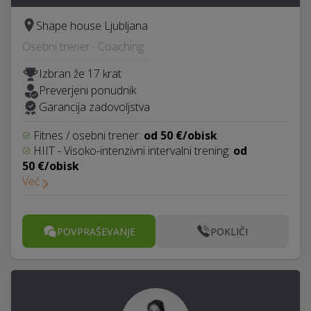
Shape house Ljubljana
Osebni trener · Coaching
Izbran že 17 krat
Preverjeni ponudnik
Garancija zadovoljstva
Fitnes / osebni trener:
od 50 €/obisk
HIIT - Visoko-intenzivni intervalni trening:
od
50 €/obisk
Več
POVPRAŠEVANJE
POKLIČI