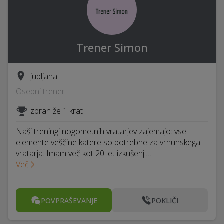
Trener Simon
Ljubljana
Osebni trener
Izbran že 1 krat
Naši treningi nogometnih vratarjev zajemajo: vse
elemente veščine katere so potrebne za vrhunskega
vratarja. Imam več kot 20 let izkušenj.…
Več
POVPRAŠEVANJE
POKLIČI