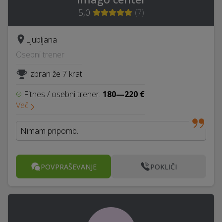
5,0
(
7
)
Ljubljana
Osebni trener
Izbran že 7 krat
Fitnes / osebni trener:
180—220 €
Več
Nimam pripomb.
POVPRAŠEVANJE
POKLIČI