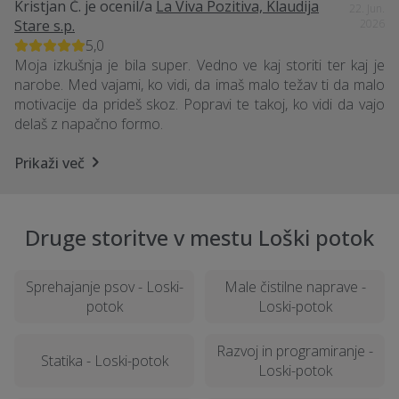
Kristjan Č.
je ocenil/a
La Viva Pozitiva, Klaudija
22. Jun.
Stare s.p.
2026
5,0
Moja izkušnja je bila super. Vedno ve kaj storiti ter kaj je
narobe. Med vajami, ko vidi, da imaš malo težav ti da malo
motivacije da prideš skoz. Popravi te takoj, ko vidi da vajo
delaš z napačno formo.
Prikaži več
Druge storitve v mestu Loški potok
Sprehajanje psov - Loski-
Male čistilne naprave -
potok
Loski-potok
Razvoj in programiranje -
Statika - Loski-potok
Loski-potok