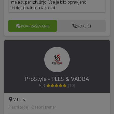
imela super izkušnjo. Vse je bilo opravljeno
profesionalno in tako kot…
POVPRAŠEVANJE
POKLIČI
ProStyle - PLES & VADBA
5,0
(
10
)
Vrhnika
Plesni tečaj · Osebni trener