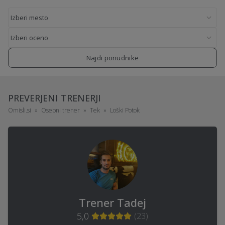
Najdi ponudnike
PREVERJENI TRENERJI
Omisli.si
Osebni trener
Tek
Loški Potok
Trener Tadej
5,0
(
23
)