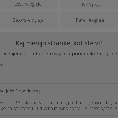
Lesene ograje
Inox ograje
Betonske ograje
Panelne ograje
Kaj menijo stranke, kot ste vi?
Ocenjeni ponudniki / izvajalci / ponudniki za ograje
ro
vo Jože Slobodnik s.p.
z veseljem! Strokovno skomunicirano, predracuni, izrisi in dogovo
e boljsa kot v teoriji. Tudi cena izredno dobra. Če iscete ograjo je 