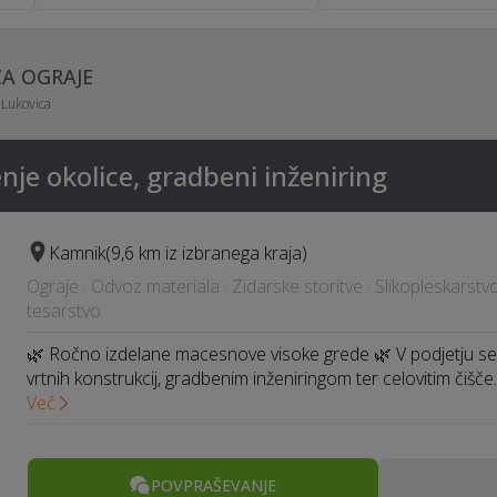
ZA OGRAJE
Lukovica
nje okolice, gradbeni inženiring
Kamnik
(9,6 km iz izbranega kraja)
Ograje · Odvoz materiala · Zidarske storitve · Slikopleskarstvo
tesarstvo
🌿 Ročno izdelane macesnove visoke grede 🌿 V podjetju se
vrtnih konstrukcij, gradbenim inženiringom ter celovitim čišč
Več
POVPRAŠEVANJE