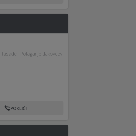
a fasade · Polaganje tlakovcev
POKLIČI