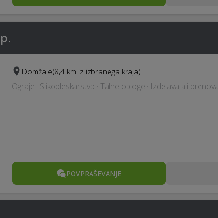
p.
Domžale
(8,4 km iz izbranega kraja)
Ograje · Slikopleskarstvo · Talne obloge · Izdelava ali prenov
POVPRAŠEVANJE