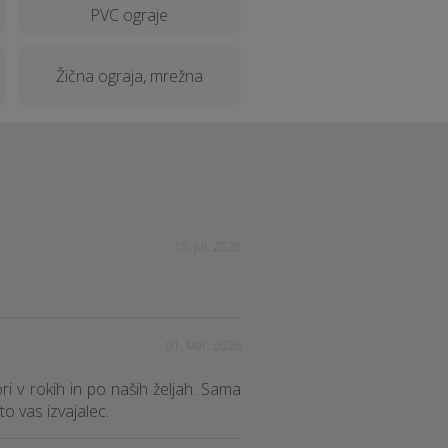
PVC ograje
Žična ograja, mrežna
15. Jul. 2026
01. Mar. 2026
ri v rokih in po naših željah. Sama
to vas izvajalec.