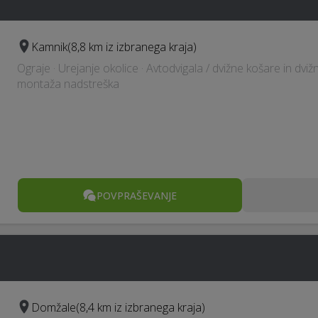
Kamnik
(8,8 km iz izbranega kraja)
Ograje · Urejanje okolice · Avtodvigala / dvižne košare in dvižn
montaža nadstreška
POVPRAŠEVANJE
Domžale
(8,4 km iz izbranega kraja)