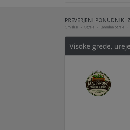
PREVERJENI PONUDNIKI 
Omisli.si
Ograje
Lamelne ograje
Visoke grede, ureje