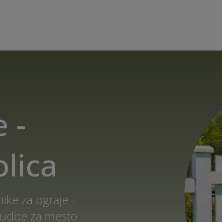
 -
olica
ike za ograje -
onudbe za mesto