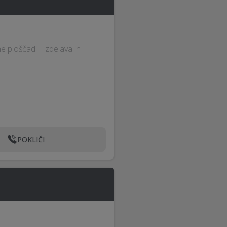
e ploščadi · Izdelava in
POKLIČI