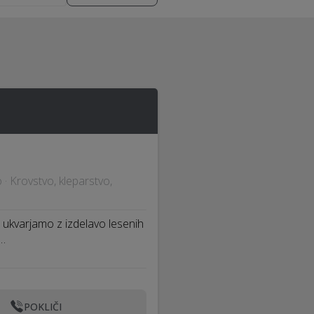
 · Krovstvo, kleparstvo,
 ukvarjamo z izdelavo lesenih
e…
POKLIČI