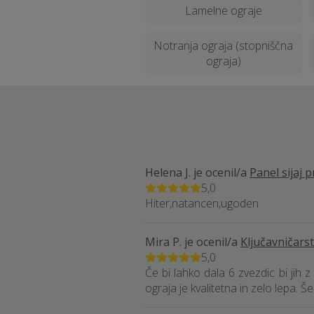
Lamelne ograje
Notranja ograja (stopniščna
ograja)
Helena J.
je ocenil/a
Panel sijaj p
5,0
Hiter,natancen,ugoden
Mira P.
je ocenil/a
Ključavničarst
5,0
Če bi lahko dala 6 zvezdic bi jih 
ograja je kvalitetna in zelo lepa. Š