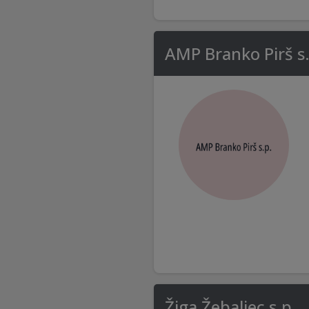
AMP Branko Pirš s.
Žiga Žebaljec s.p.