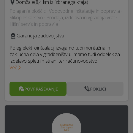
Domžale
(8,4 km iz izbranega kraja)
Polaganje ploščic · Vodovodne inštalacije in popravila ·
Slikopleskarstvo · Prodaja, izdelava in vgradnja vrat ·
Hišni servis in popravila
Garancija zadovoljstva
Poleg elektroinštalacij izvajamo tudi montažna in
zaključna dela v gradbeništvu. Imamo tudi oddelek za
izdelavo spletnih strani ter računovodstvo.
Več
POVPRAŠEVANJE
POKLIČI