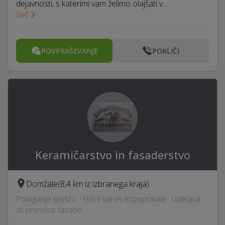
dejavnosti, s katerimi vam želimo olajšati v…
Več
POVPRAŠEVANJE
POKLIČI
Keramičarstvo in fasaderstvo
Domžale
(8,4 km iz izbranega kraja)
Polaganje ploščic · Hišni servis in popravila · Izdelava
ali prenova fasade