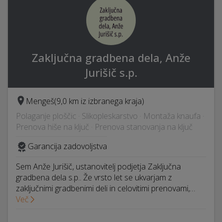
Zaključna gradbena dela, Anže
Jurišič s.p.
Mengeš
(9,0 km iz izbranega kraja)
Polaganje ploščic · Slikopleskarstvo · Montaža knaufa ·
Prenova hiše na ključ · Prenova stanovanja na ključ
Garancija zadovoljstva
Sem Anže Jurišič, ustanovitelj podjetja Zaključna
gradbena dela s.p.. Že vrsto let se ukvarjam z
zaključnimi gradbenimi deli in celovitimi prenovami,…
Več