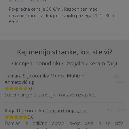
Povprečna cena je 30 €/m². Razpon cen med
najcenejšimi in najdražjimi izvajalci pa sega 11,2—80,6
€/m².
Kaj menijo stranke, kot ste vi?
Ocenjeni ponudniki / izvajalci / keramičarji
Tamara S.
je ocenil/a
Murex, Muhizin
29. Jul.
Ahmetović s.p.
2026
5,0
Super narejeno, zanesljiv in odziven izvajalec.
Katja D.
je ocenil/a
Damjan Cunjak, s.p.
17. Jul. 2026
5,0
Damjan je odlično opravil svoje dela in se držal