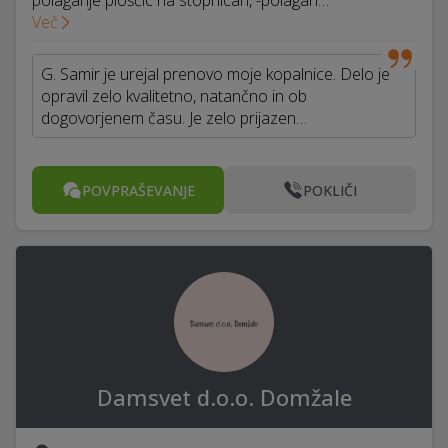
polaganje ploščic na stopnicah, -polagan…
Več
G. Samir je urejal prenovo moje kopalnice. Delo je
opravil zelo kvalitetno, natančno in ob
dogovorjenem času. Je zelo prijazen…
POVPRAŠEVANJE
POKLIČI
Damsvet d.o.o. Domžale