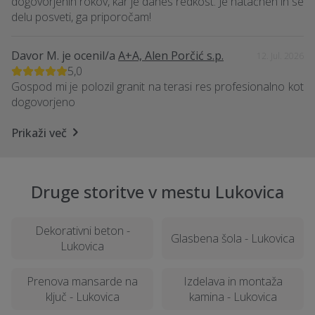
dogovorjenih rokov, kar je danes redkost. Je natačnen in se
delu posveti, ga priporočam!
Davor M.
je ocenil/a
A+A, Alen Porčić s.p.
12. Jul. 2026
5,0
Gospod mi je polozil granit na terasi res profesionalno kot
dogovorjeno
Prikaži več
Druge storitve v mestu Lukovica
Dekorativni beton -
Glasbena šola - Lukovica
Lukovica
Prenova mansarde na
Izdelava in montaža
ključ - Lukovica
kamina - Lukovica