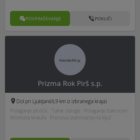
POVPRAŠEVANJE
POKLIČI
Prizma Rok Pirš s.p.
Dol pri Ljubljani
(6,9 km iz izbranega kraja)
Polaganje ploščic · Talne obloge · Polaganje tlakovcev ·
Montaža knaufa · Prenova stanovanja na ključ