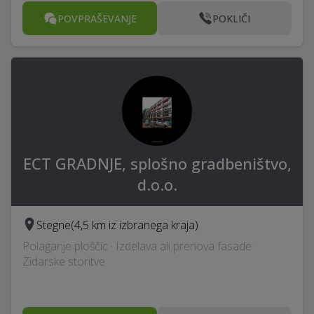
POVPRAŠEVANJE
POKLIČI
ECT GRADNJE, splošno gradbeništvo,
d.o.o.
Stegne
(4,5 km iz izbranega kraja)
Polaganje ploščic · Izdelava ali prenova fasade ·
Zidarske storitve