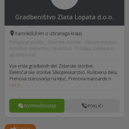
Gradbeništvo Zlata Lopata d.o.o.
Kamnik
(8,8 km iz izbranega kraja)
Polaganje ploščic · Zidarske storitve · Slikopleskarstvo ·
Krovstvo, kleparstvo, tesarstvo · Prodaja, izdelava in
vgradnja vrat
Vse vrste gradbenih del: Zidarske storitve,
Električarske storitve Slikopleskarstvo, Rušitvena dela,
Prenova stanovanja na ključ, Prenova mansarde n…
Več
POVPRAŠEVANJE
POKLIČI
Naprej