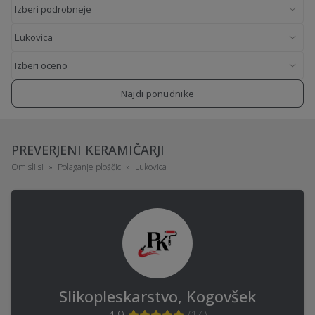
Najdi ponudnike
PREVERJENI KERAMIČARJI
Omisli.si
Polaganje ploščic
Lukovica
Slikopleskarstvo, Kogovšek