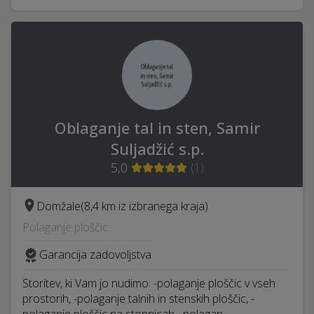
Oblaganje tal in sten, Samir
Suljadžić s.p.
5,0
(
1
)
Domžale
(8,4 km iz izbranega kraja)
Polaganje ploščic
Garancija zadovoljstva
Storitev, ki Vam jo nudimo: -polaganje ploščic v vseh
prostorih, -polaganje talnih in stenskih ploščic, -