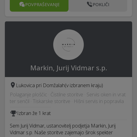
POVPRAŠEVANJE
POKLIČI
Markin, Jurij Vidmar s.p.
Lukovica pri Domžalah
(v izbranem kraju)
Polaganje ploščic · Čistilne storitve · Servis oken in vrat
ter senčil · Tiskarske storitve · Hišni servis in popravila
Izbran že 1 krat
Sem Jurij Vidmar, ustanovitelj podjetja Markin, Jurij
Vidmar s.p. Naše storitve zajemajo širok spekter