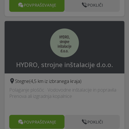
POVPRAŠEVANJE
POKLIČI
HYDRO, strojne inštalacije d.o.o.
Stegne
(4,5 km iz izbranega kraja)
Polaganje ploščic · Vodovodne inštalacije in popravila ·
Prenova ali izgradnja kopalnice
POVPRAŠEVANJE
POKLIČI