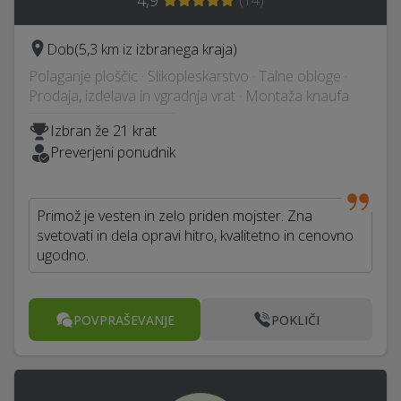
4,9
(
14
)
Dob
(5,3 km iz izbranega kraja)
Polaganje ploščic · Slikopleskarstvo · Talne obloge ·
Prodaja, izdelava in vgradnja vrat · Montaža knaufa
Izbran že 21 krat
Preverjeni ponudnik
Primož je vesten in zelo priden mojster. Zna
svetovati in dela opravi hitro, kvalitetno in cenovno
ugodno.
POVPRAŠEVANJE
POKLIČI