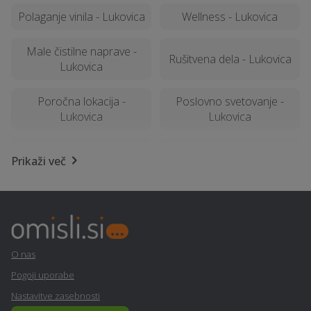
Polaganje vinila - Lukovica
Wellness - Lukovica
Male čistilne naprave -
Rušitvena dela - Lukovica
Lukovica
Poročna lokacija -
Poslovno svetovanje -
Lukovica
Lukovica
Najem foto stojnice -
Borilne veščine - Lukovica
Prikaži več
Lukovica
Avto storitve in oprema -
Talne obloge - Lukovica
Lukovica
Kemična čistilnica,
O nas
Nosečnost - Lukovica
pralnica - Lukovica
Pogoji uporabe
Nastavitve zasebnosti
Šiviljstvo, krojaštvo in
Varstvo otrok - Lukovica