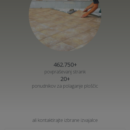
462.750+
povpraševanj strank
20+
ponudnikov za polaganje ploščic
ali kontaktirajte izbrane izvajalce