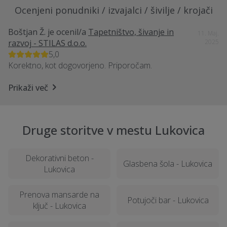
Ocenjeni ponudniki / izvajalci / šivilje / krojači
Boštjan Ž.
je ocenil/a
Tapetništvo, šivanje in
11. Maj.
razvoj - STILAS d.o.o.
2025
5,0
Korektno, kot dogovorjeno. Priporočam.
Prikaži več
Druge storitve v mestu Lukovica
Dekorativni beton -
Glasbena šola - Lukovica
Lukovica
Prenova mansarde na
Potujoči bar - Lukovica
ključ - Lukovica