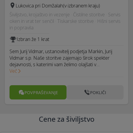
Lukovica pri Domžalah
(v izbranem kraju)
Šiviljstvo, krojaštvo in vezenje · Čistilne storitve · Servis
oken in vrat ter senčil · Tiskarske storitve · Hišni servis
in popravila
Izbran že 1 krat
Sem Jurij Vidmar, ustanovitelj podjetja Markin, Jurij
Vidmar s.p. Naše storitve zajemajo širok spekter
dejavnosti, s katerimi vam želimo olajšati v…
Več
POVPRAŠEVANJE
POKLIČI
Cene za šiviljstvo