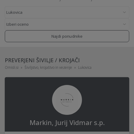
Najdi ponudnike
PREVERJENI ŠIVILJE / KROJAČI
Omisli.si
Šiviljstvo, krojaštvo in vezenje
Lukovica
Markin, Jurij Vidmar s.p.