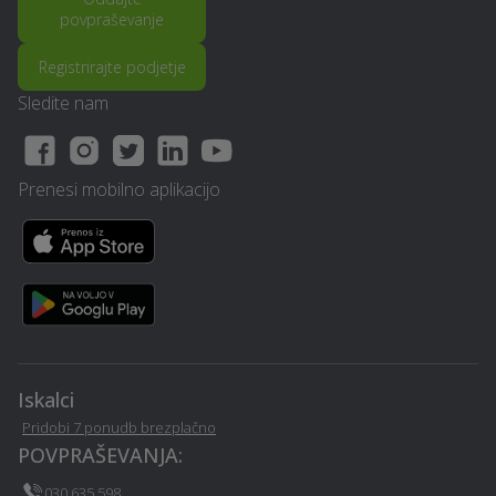
povpraševanje
Lesena terasa, WPC
Avtokozmetika - Lukovica
Registrirajte podjetje
terase - Lukovica
Sledite nam
Nepremičninska agencija -
Prezračevalni sistemi in
Lukovica
rekuperacija - Lukovica
Prenesi mobilno aplikacijo
Erotična masaža -
Snemanje poroke -
Lukovica
Lukovica
Odkup rabljenih vozil -
Namakalni sistem -
Lukovica
Lukovica
Prehransko svetovanje -
Financiranje - Lukovica
Lukovica
Iskalci
Pridobi 7 ponudb brezplačno
Najem mobilnega WC-ja -
POVPRAŠEVANJA:
Varovanje - Lukovica
Lukovica
030 635 598