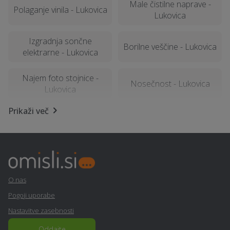
Male čistilne naprave -
Polaganje vinila - Lukovica
Lukovica
Izgradnja sončne
Borilne veščine - Lukovica
elektrarne - Lukovica
Najem foto stojnice -
Nosečnost - Lukovica
Lukovica
Prikaži več
Kemična čistilnica,
Mizarstvo - Lukovica
pralnica - Lukovica
Vrtna lopa, hiška, uta -
Ortodontija - Lukovica
Lukovica
O nas
Statika - Lukovica
Dimniki - Lukovica
Pogoji uporabe
Nastavitve zasebnosti
Manikerstvo / pedikerstvo
Catering hrane in pijače -
- Lukovica
Lukovica
Oddajte