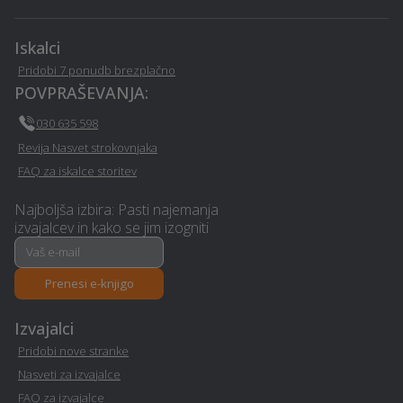
Nepremičninska agencija -
Prezračevalni sistemi in
Lukovica
rekuperacija - Lukovica
Iskalci
Pridobi 7 ponudb brezplačno
Erotična masaža -
POVPRAŠEVANJA:
Lepotni posegi - Lukovica
Lukovica
030 635 598
Revija Nasvet strokovnjaka
Visokotlačno čiščenje -
Snemanje poroke -
Lukovica
Lukovica
FAQ za iskalce storitev
Najboljša izbira: Pasti najemanja
Odkup rabljenih vozil -
Ogrevanje - Lukovica
izvajalcev in kako se jim izogniti
Lukovica
Namakalni sistem -
Prehransko svetovanje -
Prenesi e-knjigo
Lukovica
Lukovica
Izvajalci
Pisanje besedil
Pridobi nove stranke
Financiranje - Lukovica
(copywriting) - Lukovica
Nasveti za izvajalce
FAQ za izvajalce