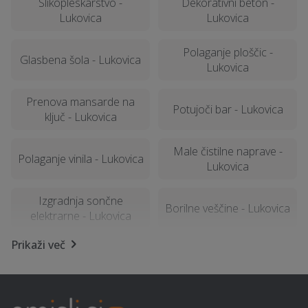
Slikopleskarstvo -
Dekorativni beton -
Lukovica
Lukovica
Polaganje ploščic -
Glasbena šola - Lukovica
Lukovica
Prenova mansarde na
Potujoči bar - Lukovica
ključ - Lukovica
Male čistilne naprave -
Polaganje vinila - Lukovica
Lukovica
Izgradnja sončne
Borilne veščine - Lukovica
elektrarne - Lukovica
Prikaži več
Najem foto stojnice -
Nosečnost - Lukovica
Lukovica
Kemična čistilnica,
Grafično oblikovanje -