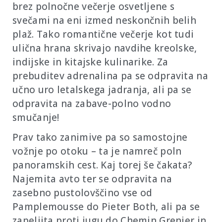
brez polnočne večerje osvetljene s
svečami na eni izmed neskončnih belih
plaž. Tako romantične večerje kot tudi
ulična hrana skrivajo navdihe kreolske,
indijske in kitajske kulinarike. Za
prebuditev adrenalina pa se odpravita na
učno uro letalskega jadranja, ali pa se
odpravita na zabave-polno vodno
smučanje!
Prav tako zanimive pa so samostojne
vožnje po otoku – ta je namreč poln
panoramskih cest. Kaj torej še čakata?
Najemita avto ter se odpravita na
zasebno pustolovščino vse od
Pamplemousse do Pieter Both, ali pa se
zapeljita proti jugu do Chemin Grenier in