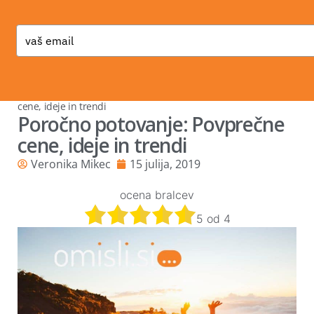
Type
your
email
Nasveti
»
Poročno potovanje
»
Poročno potovanje: Povprečne
cene, ideje in trendi
Poročno potovanje: Povprečne
cene, ideje in trendi
Veronika Mikec
15 julija, 2019
ocena bralcev
5
od
4