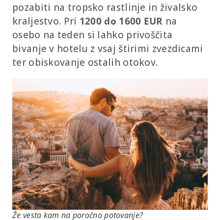
pozabiti na tropsko rastlinje in živalsko
kraljestvo. Pri
1200 do 1600 EUR
na
osebo na teden si lahko privoščita
bivanje v hotelu z vsaj štirimi zvezdicami
ter obiskovanje ostalih otokov.
Že vesta kam na poročno potovanje?