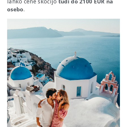
lahko cene skočijo
tudi do 2100 EUR na
osebo
.