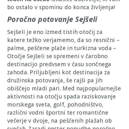
bo ostalo v spominu do konca življenja!
Poročno potovanje Sejšeli
Sejšeli je eno izmed tistih otočij za
katere težko verjamemo, da so resnični –
palme, peščene plaže in turkizna voda –
Otočje Sejšeli se spremeni v čarobno
destinacijo predvsem v času sončnega
zahoda. Priljubljeni kot destinacija za
družinska potovanja, še rajši pa jih
obiščejo mladi pari. Med najpopularnejše
aktivnosti na otočju spada raziskovanje
morskega sveta, golf, pohodništvo,
različni vodni športni ter romantične
večerje v dvoje, na peščenih plažah ob
svečah. Zaradi pester ponudbe poročno