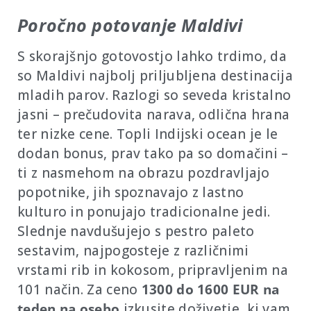
Poročno potovanje Maldivi
S skorajšnjo gotovostjo lahko trdimo, da
so Maldivi najbolj priljubljena destinacija
mladih parov. Razlogi so seveda kristalno
jasni – prečudovita narava, odlična hrana
ter nizke cene. Topli Indijski ocean je le
dodan bonus, prav tako pa so domačini –
ti z nasmehom na obrazu pozdravljajo
popotnike, jih spoznavajo z lastno
kulturo in ponujajo tradicionalne jedi.
Slednje navdušujejo s pestro paleto
sestavim, najpogosteje z različnimi
vrstami rib in kokosom, pripravljenim na
101 način. Za ceno
1300 do 1600 EUR na
teden na osebo
izkusite doživetje, ki vam