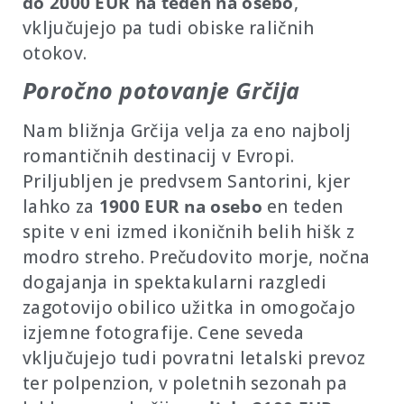
do 2000 EUR na teden na osebo
,
vključujejo pa tudi obiske raličnih
otokov.
Poročno potovanje Grčija
Nam bližnja Grčija velja za eno najbolj
romantičnih destinacij v Evropi.
Priljubljen je predvsem Santorini, kjer
lahko za
1900 EUR na osebo
en teden
spite v eni izmed ikoničnih belih hišk z
modro streho. Prečudovito morje, nočna
dogajanja in spektakularni razgledi
zagotovijo obilico užitka in omogočajo
izjemne fotografije. Cene seveda
vključujejo tudi povratni letalski prevoz
ter polpenzion, v poletnih sezonah pa