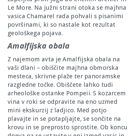
Le More. Na južni strani otoka se majhna
vasica Chamarel rada pohvali s pisanimi
površinami, ki so nastale kot rezultat
geološkega pojava.
Amalfijska obala
Z najemom avta je Amalfijska obala na
vaši dlani – obiščite majhna obmorska
mesteca, skrivne plaže ter panoramske
razgledne točke. Obiščete lahko tudi
arheološke ostanke Pompeii. S kozarcem
vina v roki se odpravite na eno uzmed
mini ekskurzij z ladjico. Med potjo
plavajte in se potapljajte, se sončite na
krovu in se preprosto sprostite. Ob koncu
dneva pa se ustavite v eni izmed vasic in