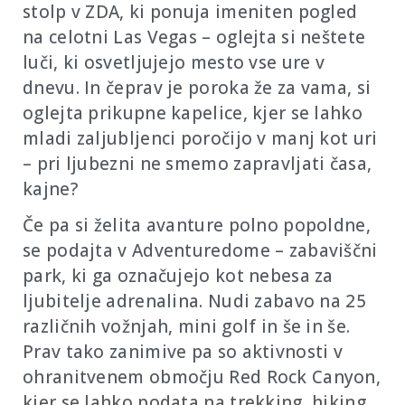
stolp v ZDA, ki ponuja imeniten pogled
na celotni Las Vegas – oglejta si neštete
luči, ki osvetljujejo mesto vse ure v
dnevu. In čeprav je poroka že za vama, si
oglejta prikupne kapelice, kjer se lahko
mladi zaljubljenci poročijo v manj kot uri
– pri ljubezni ne smemo zapravljati časa,
kajne?
Če pa si želita avanture polno popoldne,
se podajta v Adventuredome – zabaviščni
park, ki ga označujejo kot nebesa za
ljubitelje adrenalina. Nudi zabavo na 25
različnih vožnjah, mini golf in še in še.
Prav tako zanimive pa so aktivnosti v
ohranitvenem območju Red Rock Canyon,
kjer se lahko podata na trekking, hiking,