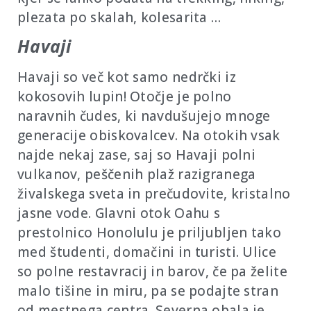
plezata po skalah, kolesarita …
Havaji
Havaji so več kot samo nedrčki iz
kokosovih lupin! Otočje je polno
naravnih čudes, ki navdušujejo mnoge
generacije obiskovalcev. Na otokih vsak
najde nekaj zase, saj so Havaji polni
vulkanov, peščenih plaž razigranega
živalskega sveta in prečudovite, kristalno
jasne vode. Glavni otok Oahu s
prestolnico Honolulu je priljubljen tako
med študenti, domačini in turisti. Ulice
so polne restavracij in barov, če pa želite
malo tišine in miru, pa se podajte stran
od mestnega centra. Severna obala je