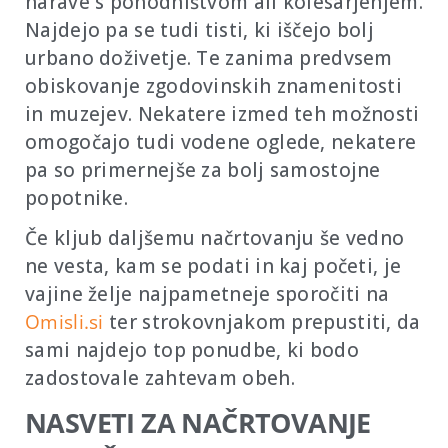
narave s pohodništvom ali kolesarjenjem.
Najdejo pa se tudi tisti, ki iščejo bolj
urbano doživetje. Te zanima predvsem
obiskovanje zgodovinskih znamenitosti
in muzejev. Nekatere izmed teh možnosti
omogočajo tudi vodene oglede, nekatere
pa so primernejše za bolj samostojne
popotnike.
Če kljub daljšemu načrtovanju še vedno
ne vesta, kam se podati in kaj početi, je
vajine želje najpametneje sporočiti na
Omisli.si
ter strokovnjakom prepustiti, da
sami najdejo top ponudbe, ki bodo
zadostovale zahtevam obeh.
NASVETI ZA NAČRTOVANJE