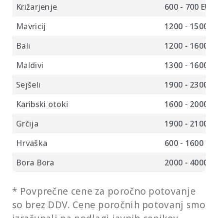
VRSTA POROČNEGA POTOVANJA
POVPREČNA
Križarjenje
600 - 700 EUR
Mavricij
1200 - 1500 E
Bali
1200 - 1600 E
Maldivi
1300 - 1600 E
Sejšeli
1900 - 2300 E
Karibski otoki
1600 - 2000 E
Grčija
1900 - 2100 E
Hrvaška
600 - 1600 EU
Bora Bora
2000 - 4000 E
* Povprečne cene za poročno potovanje
so brez DDV. Cene poročnih potovanj smo