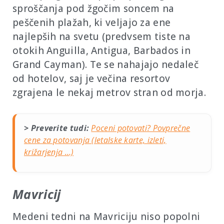
sproščanja pod žgočim soncem na
peščenih plažah, ki veljajo za ene
najlepših na svetu (predvsem tiste na
otokih Anguilla, Antigua, Barbados in
Grand Cayman). Te se nahajajo nedaleč
od hotelov, saj je večina resortov
zgrajena le nekaj metrov stran od morja.
> Preverite tudi:
Poceni potovati? Povprečne
cene za potovanja (letalske karte, izleti,
križarjenja …)
Mavricij
Medeni tedni na Mavriciju niso popolni