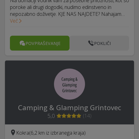
Na domačiji Vodnik vam za posebne priložnosti, kot so
poroke ali drugi dogodki, nudimo edinstveno in
nepozabno doživetje. KJE NAS NAJDETE? Nahajam…
Več
POVPRAŠEVANJE
POKLIČI
Camping & Glamping Grintovec
5,0
(
14
)
Kokra
(6,2 km iz izbranega kraja)