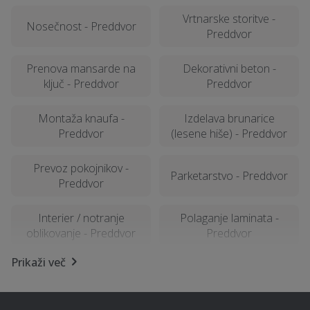
Vrtnarske storitve -
Nosečnost - Preddvor
Preddvor
Prenova mansarde na
Dekorativni beton -
ključ - Preddvor
Preddvor
Montaža knaufa -
Izdelava brunarice
Preddvor
(lesene hiše) - Preddvor
Prevoz pokojnikov -
Parketarstvo - Preddvor
Preddvor
Interier / notranje
Polaganje laminata -
oblikovanje - Preddvor
Preddvor
Prikaži več
Poročna lokacija -
Tapetništvo - Preddvor
Preddvor