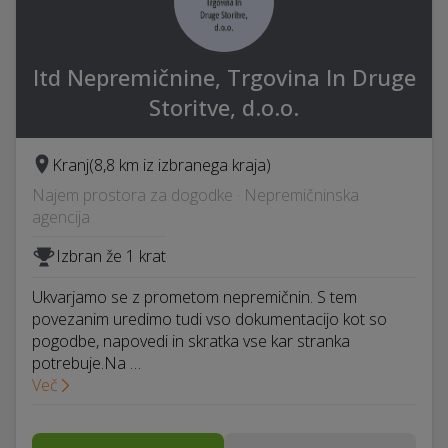
Itd Nepremičnine, Trgovina In Druge
Storitve, d.o.o.
Kranj
(8,8 km iz izbranega kraja)
Najem prostora za dogodke · Nepremičninska
agencija
Izbran že 1 krat
Ukvarjamo se z prometom nepremičnin. S tem
povezanim uredimo tudi vso dokumentacijo kot so
pogodbe, napovedi in skratka vse kar stranka
potrebuje.Na …
Več