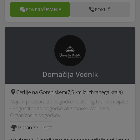
POVPRAŠEVANJE
POKLIČI
Domačija Vodnik
Cerklje na Gorenjskem
(7,5 km iz izbranega kraja)
Najem prostora za dogodke · Catering hrane in pijače
· Pogostitev za dogodke ali zabave · Wellness ·
Organizacija dogodkov
Izbran že 1 krat