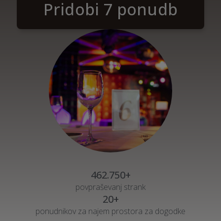
Pridobi 7 ponudb
462.750+
povpraševanj strank
20+
ponudnikov za najem prostora za dogodke