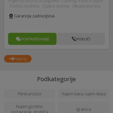
Najem prostora za dogodke · Catering hrane in pijače
· Pomoč na domu · Čistilne storitve · Slikopleskarstvo
Garancija zadovoljstva
POVPRAŠEVANJE
POKLIČI
Naprej
Podkategorije
Piknik prostor
Najem bara, najem kluba
Najem gostilne,
Igralnica
restavracije, gostišča