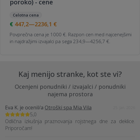
poroko) - cene
Celotna cena
447,2—2236,1
€
Povprečna cena je 1000 €. Razpon cen med najcenejšimi
in najdražjimi izvajalci pa sega 234,9—4256,7 €.
Kaj menijo stranke, kot ste vi?
Ocenjeni ponudniki / izvajalci / ponudniki
najema prostora
Eva K.
je ocenil/a
Otroški spa Mia Vila
25. Jan. 2026
5,0
Odlična izkušnja praznovanja rojstnega dne za deklice.
Priporočam!