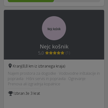
Nejc košnik
5,0
(
1
)
Kranj
(8,8 km iz izbranega kraja)
Najem prostora za dogodke · Vodovodne inštalacije in
popravila · Hišni servis in popravila · Ogrevanje ·
Prenova ali izgradnja kopalnice
Izbran že 3 krat