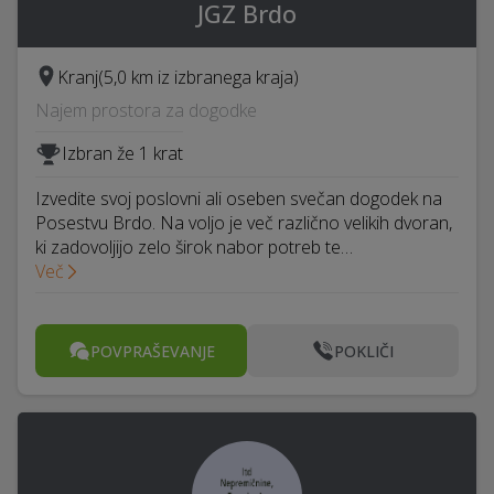
JGZ Brdo
Kranj
(5,0 km iz izbranega kraja)
Najem prostora za dogodke
Izbran že 1 krat
Izvedite svoj poslovni ali oseben svečan dogodek na
Posestvu Brdo. Na voljo je več različno velikih dvoran,
ki zadovoljijo zelo širok nabor potreb te…
Več
POVPRAŠEVANJE
POKLIČI