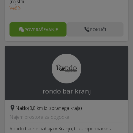
(rojstni …
Več
POVPRAŠEVANJE
POKLIČI
rondo bar kranj
Naklo
(8,8 km iz izbranega kraja)
Najem prostora za dogodke
Rondo bar se nahaja v Kranju, blizu hipermarketa