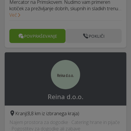
Mercator na Primskovem. Nudimo vam primeren
kotiček za preživljanje dobrih, skupnih in sladkih trenu…
Več
POVPRAŠEVANJE
POKLIČI
Reina d.o.o.
Kranj
(8,8 km iz izbranega kraja)
Najem prostora za dogodke · Catering hrane in pijače
· Pogostitev za dogodke ali zabave