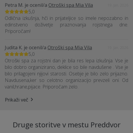
Petra M.
je ocenil/a
Otroški spa Mia Vila
19. Jan. 2026
5,0
Odlična izkušnja, hči in prijateljice so imele nepozabno in
edinstveno doživetje praznovanja rojstnega dne.
Priporočam!
Judita K.
je ocenil/a
Otroški spa Mia Vila
19. Jan. 2026
5,0
Otroški spa za rojstni dan je bila res lepa izkušnja. Vse je
bilo dobro organizirano, deklice so bile navdušene . Vse je
bilo prilagojeni njijovi starosti. Osebje je bilo zelo prijazno.
Navdusena,ker so celotno organizacijo prevzeli oni. Od
vanil,hrane,pijace. Priporočam zelo.
Prikaži več
Druge storitve v mestu Preddvor