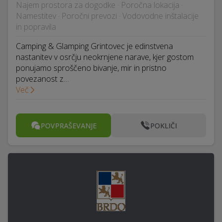
Najem prostora za dogodke · Poročna lokacija ·
Namestitev · Poročni prevozi · Vodovodne inštalacije
in popravila
Camping & Glamping Grintovec je edinstvena
nastanitev v osrčju neokrnjene narave, kjer gostom
ponujamo sproščeno bivanje, mir in pristno
povezanost z…
Več
POVPRAŠEVANJE
POKLIČI