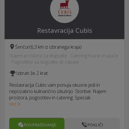
Restavracija Cubis
Šenčur
(6,3 km iz izbranega kraja)
Najem prostora za dogodke · Catering hrane in pijače
· Pogostitev za dogodke ali zabave
Izbran že 2 krat
Restavracija Cubis vam ponuja okusne jedi in
nepozabno kulinarično izkušnjo. Storitve: Najem
prostora, pogostitev in catering. Speciali…
Več
POVPRAŠEVANJE
POKLIČI