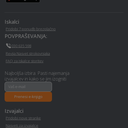
pralnica - Preddvor
Preddvor
Varstvo pri delu -
Popravilo strojev in
Iskalci
Preddvor
mehanizacije - Preddvor
Pridobi 7 ponudb brezplačno
POVPRAŠEVANJA:
Organizacija dogodkov -
Asfaltiranje - Preddvor
Preddvor
030 635 598
Revija Nasvet strokovnjaka
Zidarske storitve -
Razrez lesa, žaga -
FAQ za iskalce storitev
Preddvor
Preddvor
Najboljša izbira: Pasti najemanja
izvajalcev in kako se jim izogniti
Izgradnja in dobava
solarnih sistemov /
Založba - Preddvor
kolektorjev - Preddvor
Prenesi e-knjigo
Poslovni programi -
Toplotne črpalke -
Izvajalci
Preddvor
Preddvor
Pridobi nove stranke
Nasveti za izvajalce