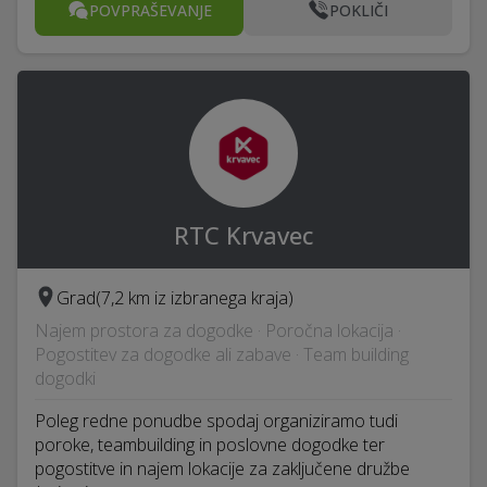
POVPRAŠEVANJE
POKLIČI
RTC Krvavec
Grad
(7,2 km iz izbranega kraja)
Najem prostora za dogodke · Poročna lokacija ·
Pogostitev za dogodke ali zabave · Team building
dogodki
Poleg redne ponudbe spodaj organiziramo tudi
poroke, teambuilding in poslovne dogodke ter
pogostitve in najem lokacije za zaključene družbe