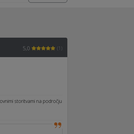
5,0
(
1
)
kovnimi storitvami na področju