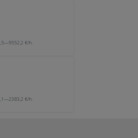
87,5—9552,2 €/h.
07,1—2383,2 €/h.