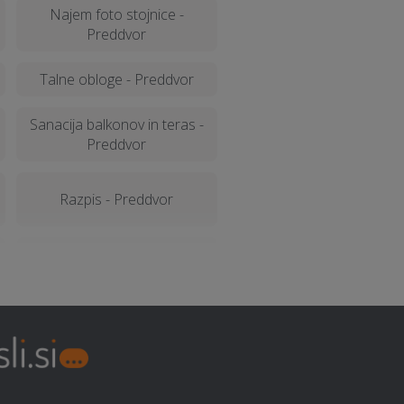
Najem foto stojnice -
Preddvor
Talne obloge - Preddvor
Sanacija balkonov in teras -
Preddvor
Razpis - Preddvor
Virtualna in obogatena
resničnost (VR - AR) -
Preddvor
Video produkcija - Preddvor