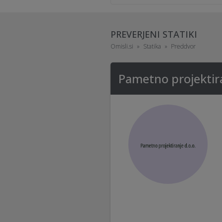
PREVERJENI STATIKI
Omisli.si
Statika
Preddvor
Pametno projektira