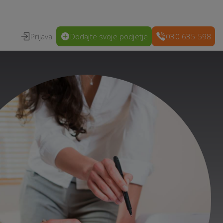
Prijava
Dodajte svoje podjetje
030 635 598