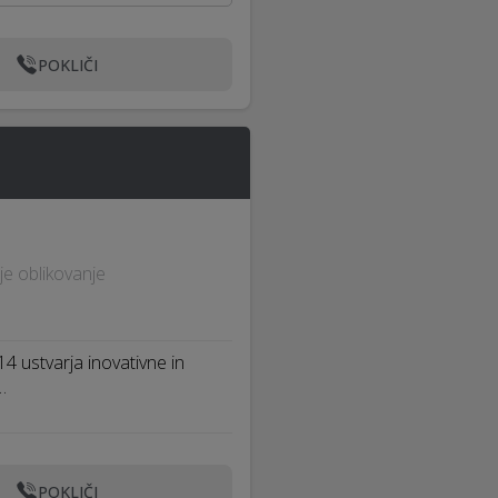
POKLIČI
nje oblikovanje
4 ustvarja inovativne in
…
POKLIČI