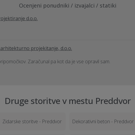
Ocenjeni ponudniki / izvajalci / statiki
jektiranje d.o.o.
 arhitekturno projekitanje, d.o.o.
pripomočkov. Zaračunal pa kot da je vse opravil sam.
Druge storitve v mestu Preddvor
Zidarske storitve - Preddvor
Dekorativni beton - Preddvor