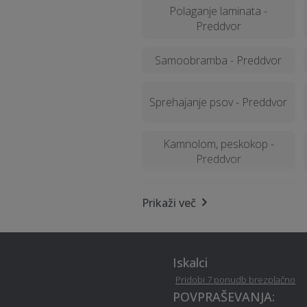
Polaganje laminata -
Preddvor
Samoobramba - Preddvor
Sprehajanje psov - Preddvor
Kamnolom, peskokop -
Preddvor
Prikaži več
Montaža knaufa - Preddvor
Izgradnja in dobava solarnih
Iskalci
sistemov / kolektorjev -
Pridobi 7 ponudb brezplačno
Preddvor
POVPRAŠEVANJA: