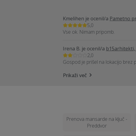
Kmelihen
je ocenil/a
Pametno pro
5,0
Vse ok. Nimam pripomb.
Irena B.
je ocenil/a
b15arhitekti,
2,0
Gospod je prišel na lokacijo brez 
Prikaži več
Prenova mansarde na ključ -
Preddvor