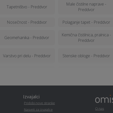
Male čistilne naprave -
Tapetništvo - Preddvor
Preddvor
Nosečnost - Preddvor
Polaganje tapet - Preddvor
Kemična čistilnica, pralnica -
Geomehanika - Preddvor
Preddvor
Varstvo pri delu - Preddvor
Stenske obloge - Preddvor
Popravilo strojev in
Razrez lesa, žaga - Preddvor
mehanizacije - Preddvor
Izvajalci
Založba - Preddvor
Toplotne črpalke - Preddvor
Pridobi nove stranke
O nas
Nasveti za izvajalce