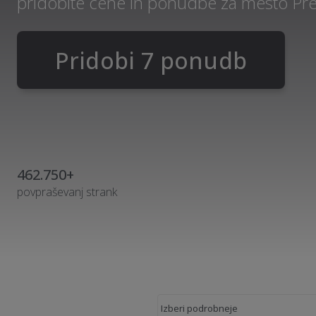
pridobite cene in ponudbe za mesto Pr
Pridobi 7 ponudb
462.750+
povpraševanj strank