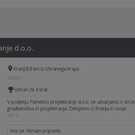
nje d.o.o.
Kranj
(8,8 km iz izbranega kraja)
Statika
Izbran že 4 krat
V podjetju Pametno projektiranje d.o.o. se ukvarjamo s stro
gradbeništva in projektiranja. Delujemo iz Kranja in svoje …
Več
Vse ok. Nimam pripomb.