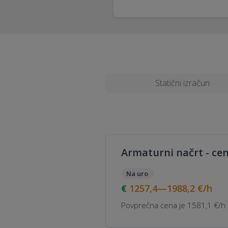
Statični izračun
Armaturni načrt - ce
Na uro
1257,4—1988,2
€/h
Povprečna cena je 1581,1 €/h.