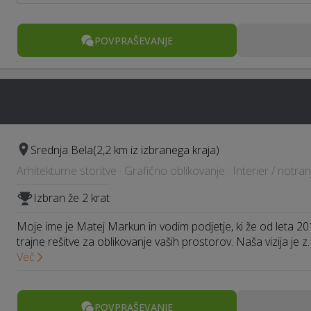
POVPRAŠEVANJE
Srednja Bela
(2,2 km iz izbranega kraja)
Arhitekturne storitve · Grafično oblikovanje · Interier / notra
Izbran že 2 krat
Moje ime je Matej Markun in vodim podjetje, ki že od leta 201
trajne rešitve za oblikovanje vaših prostorov. Naša vizija je z
Več
POVPRAŠEVANJE