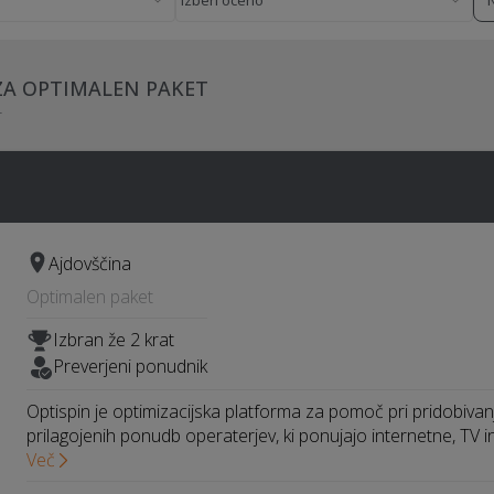
 ZA OPTIMALEN PAKET
r
Ajdovščina
Optimalen paket
Izbran že 2 krat
Preverjeni ponudnik
Optispin je optimizacijska platforma za pomoč pri pridobiva
prilagojenih ponudb operaterjev, ki ponujajo internetne, TV i
Več