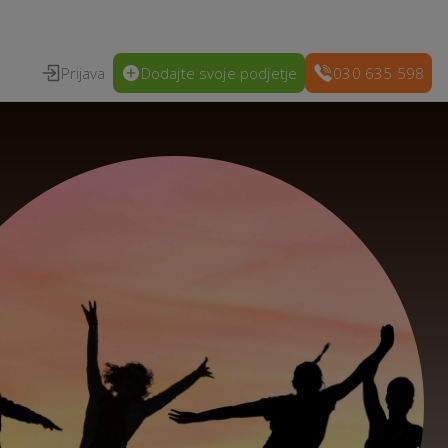
Prijava
Dodajte svoje podjetje
030 635 598