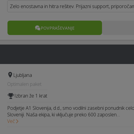
Zelo enostavna in hitra rešitev. Prijazni support, priporoča
POVPRAŠEVANJE
Ljubljana
Optimalen paket
Izbran že 1 krat
Podjetje A1 Slovenija, d.d., smo vodilni zasebni ponudnik celo
Sloveniji. Naša ekipa, ki vključuje preko 600 zaposlen…
Več