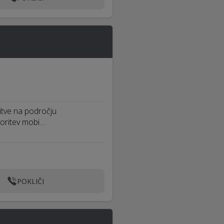
šitve na področju
toritev mobi…
POKLIČI