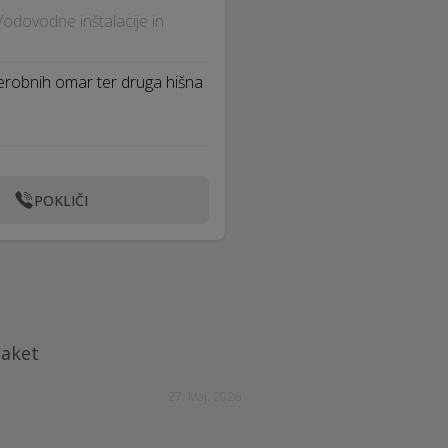
· Vodovodne inštalacije in
erobnih omar ter druga hišna
POKLIČI
paket
27. Maj. 2026