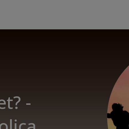
t? -
olica