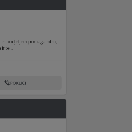
 in podjetjem pomaga hitro,
 inte…
POKLIČI