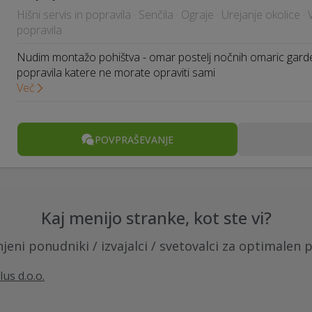
Hišni servis in popravila · Senčila · Ograje · Urejanje okolice 
popravila
Nudim montažo pohištva - omar postelj nočnih omaric gard
popravila katere ne morate opraviti sami
Več
POVPRAŠEVANJE
Kaj menijo stranke, kot ste vi?
jeni ponudniki / izvajalci / svetovalci za optimalen 
us d.o.o.