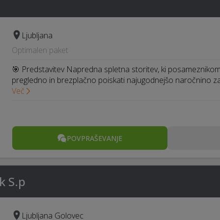
Ljubljana
Optimalen paket
🎯 Predstavitev Napredna spletna storitev, ki posameznikom
pregledno in brezplačno poiskati najugodnejšo naročnino za
Več
POVPRAŠEVANJE
k S.p
Ljubljana Golovec