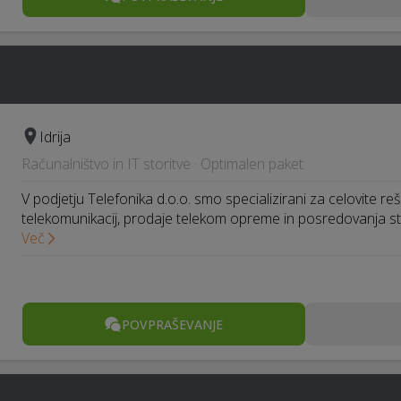
Idrija
Računalništvo in IT storitve · Optimalen paket
V podjetju Telefonika d.o.o. smo specializirani za celovite re
telekomunikacij, prodaje telekom opreme in posredovanja s
Več
POVPRAŠEVANJE