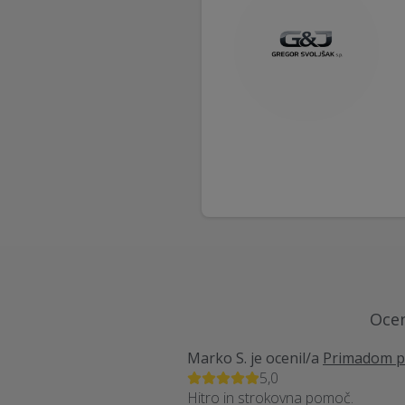
Ocen
Marko S.
je ocenil/a
Primadom pl
5,0
Hitro in strokovna pomoč.