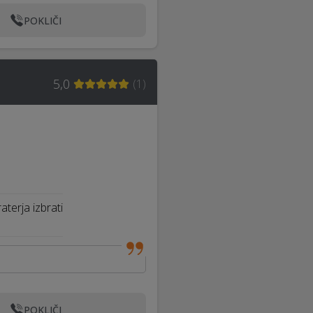
POKLIČI
5,0
(
1
)
terja izbrati
POKLIČI