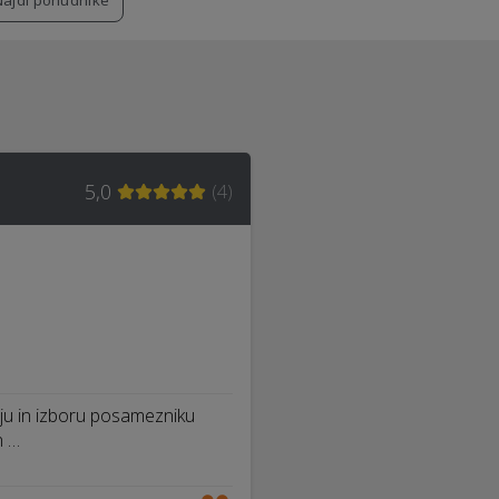
Najdi ponudnike
5,0
(
4
)
nju in izboru posamezniku
n …