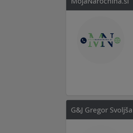
MojaNaročnina.si
G&J Gregor Svoljša