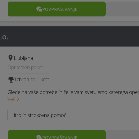
POVPRAŠEVANJE
.o.
Ljubljana
Optimalen paket
Izbran že 1 krat
Glede na vaše potrebe in želje vam svetujemo katerega opera
Več
Hitro in strokovna pomoč.
POVPRAŠEVANJE