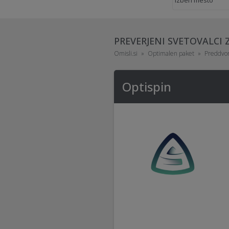
PREVERJENI SVETOVALCI
Omisli.si
Optimalen paket
Preddvo
Optispin