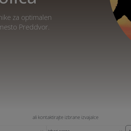
nike za optimalen
 mesto Preddvor.
ali kontaktirajte izbrane izvajalce