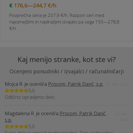
176,6—244,7
€/h
Povprečna cena je 207,9 €/h. Razpon cen med
najcenejšimi in najdražjimi izvajalci pa sega 155—278,8
€/h.
Kaj menijo stranke, kot ste vi?
Ocenjeni ponudniki / izvajalci / računalničarji
Mojca R.
je ocenil/a
Procom, Patrik Danč, s.p.
23. Mar. 2026
5,0
Odlično opravljeno delo.
Magdalena R.
je ocenil/a
Procom, Patrik Danč,
23. Mar.
s.p.
2026
5,0