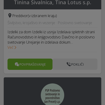
Tinina Šivalnica, Tina Lotus s.p.
Preddvor
(v izbranem kraju)
Šiviljstvo, krojaštvo in vezenje · Poslovno svetovanje
Izdelki za dom Izdelki iz usnja Izdelava spletnih strani
Računovodstvo in knjigovodstvo Davčno in poslovno
svetovanje Urejanje in izdelava dokum…
Več
POVPRAŠEVANJE
POKLIČI