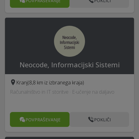
POVPRAŠEVANJE
POKLIČI
Neocode, Informacijski Sistemi
Kranj
(8,8 km iz izbranega kraja)
Računalništvo in IT storitve · E-učenje na daljavo
POVPRAŠEVANJE
POKLIČI