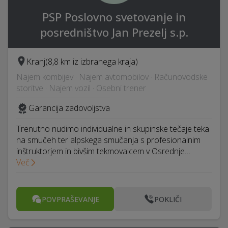
PSP Poslovno svetovanje in
posredništvo Jan Prezelj s.p.
Kranj
(8,8 km iz izbranega kraja)
Najem kombijev · Najem avtomobilov · Računovodske
storitve · Najem vozil · Osebni trener
Garancija zadovoljstva
Trenutno nudimo individualne in skupinske tečaje teka
na smučeh ter alpskega smučanja s profesionalnim
inštruktorjem in bivšim tekmovalcem v Osrednje…
Več
POVPRAŠEVANJE
POKLIČI