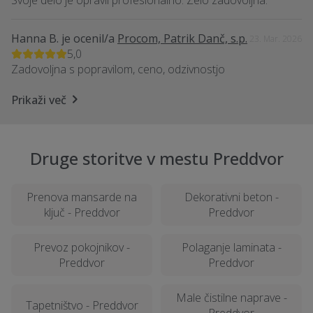
Svoje delo je opravil profesionalno. Zelo zadovoljna.
Hanna B.
je ocenil/a
Procom, Patrik Danč, s.p.
23. Mar. 2026
5,0
Zadovoljna s popravilom, ceno, odzivnostjo
Prikaži več
Druge storitve v mestu Preddvor
Prenova mansarde na
Dekorativni beton -
ključ - Preddvor
Preddvor
Prevoz pokojnikov -
Polaganje laminata -
Preddvor
Preddvor
Male čistilne naprave -
Tapetništvo - Preddvor