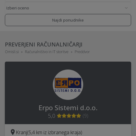
Najdi ponudnike
PREVERJENI RAČUNALNIČARJI
Omisli.si
Računalništvo in IT storitve
Preddvor
Erpo Sistemi d.o.o.
5,0
(
9
)
Kranj
(5,4 km iz izbranega kraja)