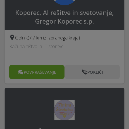
Koporec, AI rešitve in svetovanje,
Gregor Koporec s.p.
Golnik
(7,7 km iz izbranega kraja)
Računalništvo in IT storitve
POVPRAŠEVANJE
POKLIČI