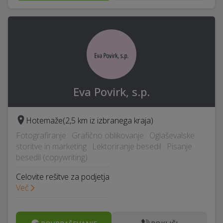
Eva Povirk, s.p.
Hotemaže
(2,5 km iz izbranega kraja)
Fotografiranje · Grafično oblikovanje · Oglaševalske
storitve in marketing · Lektoriranje besedil · Pisanje
besedil (copywriting)
Celovite rešitve za podjetja
Več