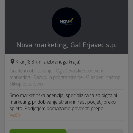
Nova marketing, Gal Erjavec s.p.
Kranj
(8,8 km iz izbranega kraja)
Grafično oblikovanje · Oglaševalske storitve in
marketing · Razvoj in programiranje · Glasbeni nastopi ·
Slikopleskarstvo
Smo marketinška agencija, specializirana za digitalni
marketing, pridobivanje strank in rast podjetij preko
spleta. Podjetjem pomagamo povečati prepo…
Več