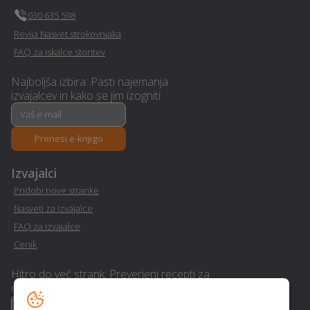
030 635 598
Vrtna lopa, hiška, uta -
Restavriranje pohištva -
Revija Nasvet strokovnjaka
Preddvor
Preddvor
FAQ za iskalce storitev
Interier / notranje
Mizarstvo - Preddvor
Najboljša izbira: Pasti najemanja
oblikovanje - Preddvor
izvajalcev in kako se jim izogniti
Odkup rabljenih vozil -
Osebni trener - Preddvor
Preddvor
Prenesi e-knjigo
Razrez cistern in čiščenje
Izvajalci
Sanacija vlage - Preddvor
- Preddvor
Pridobi nove stranke
Nasveti za izvajalce
Najem prostora za
Gozdarstvo - Preddvor
FAQ za izvajalce
dogodke - Preddvor
Cenik
Kozmetični salon -
Hitro do več strank: Preverjeni recepti za
Namestitev - Preddvor
Preddvor
dvig realizacije