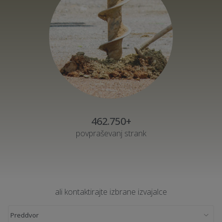
462.750+
povpraševanj strank
ali kontaktirajte izbrane izvajalce