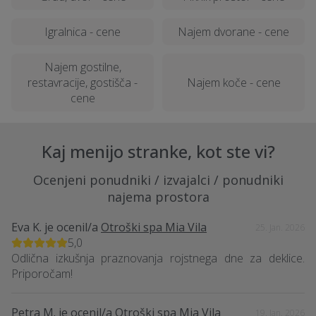
Igralnica - cene
Najem dvorane - cene
Najem gostilne,
restavracije, gostišča -
Najem koče - cene
cene
Kaj menijo stranke, kot ste vi?
Ocenjeni ponudniki / izvajalci / ponudniki
najema prostora
Eva K.
je ocenil/a
Otroški spa Mia Vila
25. Jan. 2026
5,0
Odlična izkušnja praznovanja rojstnega dne za deklice.
Priporočam!
Petra M.
je ocenil/a
Otroški spa Mia Vila
19. Jan. 2026