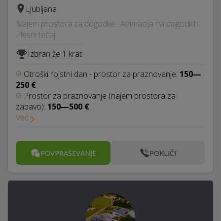
Ljubljana
Najem prostora za dogodke · Animacija na dogodkih ·
Plesni tečaj
Izbran že 1 krat
Otroški rojstni dan - prostor za praznovanje:
150—
250 €
Prostor za praznovanje (najem prostora za
zabavo):
150—500 €
Več
POVPRAŠEVANJE
POKLIČI