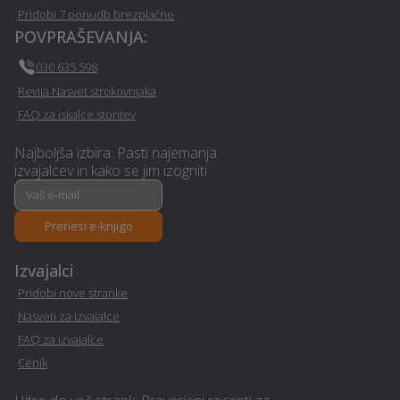
Pridobi 7 ponudb brezplačno
POVPRAŠEVANJA:
030 635 598
Revija Nasvet strokovnjaka
FAQ za iskalce storitev
Najboljša izbira: Pasti najemanja
izvajalcev in kako se jim izogniti
Prenesi e-knjigo
Izvajalci
Pridobi nove stranke
Nasveti za izvajalce
FAQ za izvajalce
Cenik