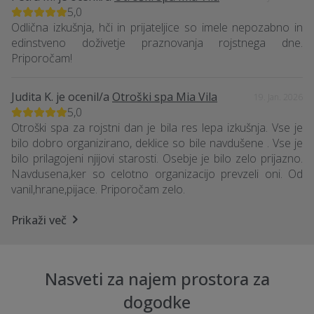
5,0
Odlična izkušnja, hči in prijateljice so imele nepozabno in
edinstveno doživetje praznovanja rojstnega dne.
Priporočam!
Judita K.
je ocenil/a
Otroški spa Mia Vila
19. Jan. 2026
5,0
Otroški spa za rojstni dan je bila res lepa izkušnja. Vse je
bilo dobro organizirano, deklice so bile navdušene . Vse je
bilo prilagojeni njijovi starosti. Osebje je bilo zelo prijazno.
Navdusena,ker so celotno organizacijo prevzeli oni. Od
vanil,hrane,pijace. Priporočam zelo.
Prikaži več
Nasveti za najem prostora za
dogodke