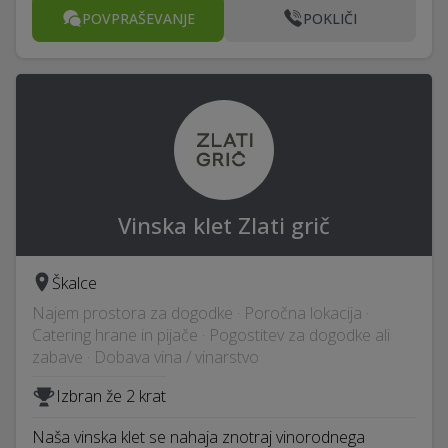
POVPRAŠEVANJE
POKLIČI
Vinska klet Zlati grič
Škalce
Najem prostora za dogodke · Poročna lokacija ·
Catering hrane in pijače · Pogostitev za dogodke ali
zabave · Dobava vina / vinarstvo
Izbran že 2 krat
Naša vinska klet se nahaja znotraj vinorodnega