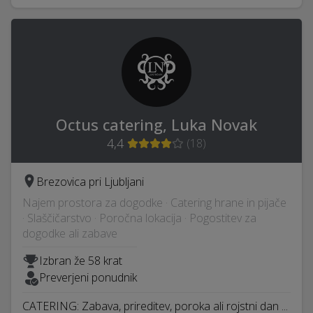
Octus catering, Luka Novak
4,4
(
18
)
Brezovica pri Ljubljani
Najem prostora za dogodke · Catering hrane in pijače
· Slaščičarstvo · Poročna lokacija · Pogostitev za
dogodke ali zabave
Izbran že 58 krat
Preverjeni ponudnik
CATERING: Zabava, prireditev, poroka ali rojstni dan ...