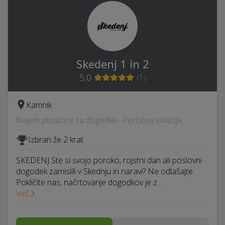
Skedenj 1 in 2
5,0
(
1
)
Kamnik
Najem prostora za dogodke · Poročna lokacija
Izbran že 2 krat
SKEDENJ Ste si svojo poroko, rojstni dan ali poslovni
dogodek zamislili v Skednju in naravi? Ne odlašajte.
Pokličite nas, načrtovanje dogodkov je z…
Več