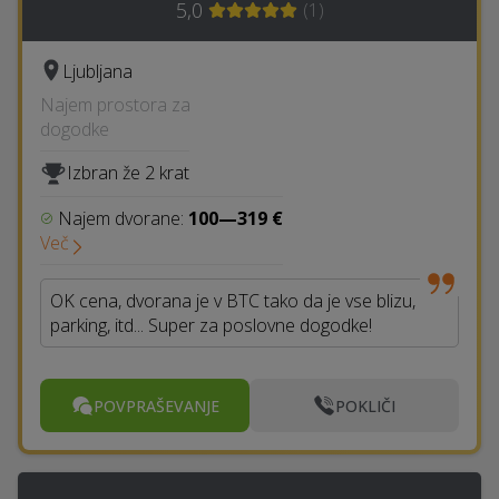
5,0
(
1
)
Ljubljana
Najem prostora za
dogodke
Izbran že 2 krat
Najem dvorane:
100—319 €
Več
OK cena, dvorana je v BTC tako da je vse blizu,
parking, itd... Super za poslovne dogodke!
POVPRAŠEVANJE
POKLIČI