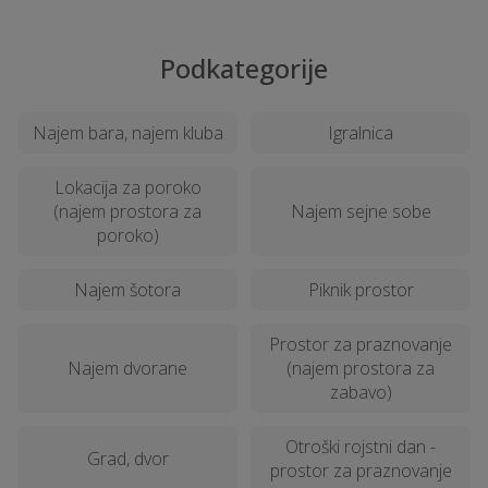
Ali je v dvorano vključen catering?
Podkategorije
Kako prilagoditi prostor specifičnim
potrebam dogodka?
Najem bara, najem kluba
Igralnica
Lokacija za poroko
Kako zagotoviti dostopnost dvorane za
(najem prostora za
Najem sejne sobe
vse udeležence?
poroko)
Najem šotora
Piknik prostor
Katere dodatne storitve so na voljo pri
najemu dvorane?
Prostor za praznovanje
Najem dvorane
(najem prostora za
Kako lahko platforma Omisli.si pomaga
zabavo)
pri iskanju popolne dvorane?
Otroški rojstni dan -
Grad, dvor
prostor za praznovanje