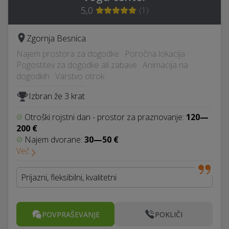
5,0
(
1
)
Zgornja Besnica
Najem prostora za dogodke · Poročna lokacija ·
Pogostitev za dogodke ali zabave · Animacija na
dogodkih · Varstvo otrok
Izbran že 3 krat
Otroški rojstni dan - prostor za praznovanje:
120—
200 €
Najem dvorane:
30—50 €
Več
Prijazni, fleksibilni, kvalitetni
POVPRAŠEVANJE
POKLIČI