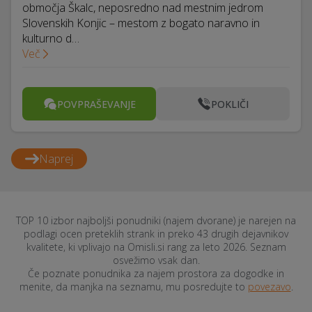
območja Škalc, neposredno nad mestnim jedrom
Slovenskih Konjic – mestom z bogato naravno in
kulturno d…
Več
POVPRAŠEVANJE
POKLIČI
Naprej
TOP 10 izbor najboljši ponudniki (najem dvorane) je narejen na
podlagi ocen preteklih strank in preko 43 drugih dejavnikov
kvalitete, ki vplivajo na Omisli.si rang za leto 2026. Seznam
osvežimo vsak dan.
Če poznate ponudnika za najem prostora za dogodke in
menite, da manjka na seznamu, mu posredujte to
povezavo
.