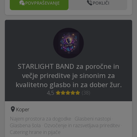
POVPRAŠEVANJE
POKLIČI
STARLIGHT BAND za poročne in
večje prireditve je sinonim za
kvalitetno glasbo in za dober žur.
4,5
(
38
)
Koper
Najem prostora za dogodke · Glasbeni nastopi ·
Glasbena šola · Ozvočenje in razsvetljava prireditev ·
Catering hrane in pijače