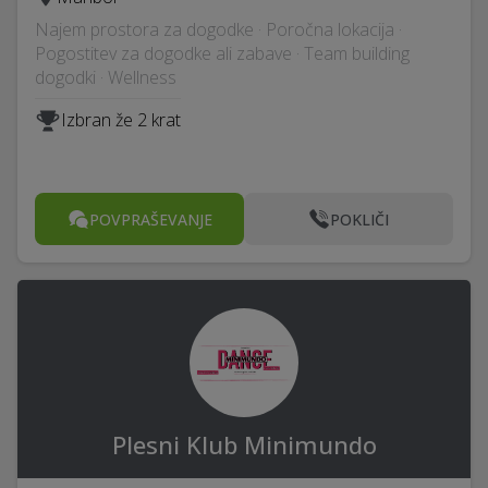
Najem prostora za dogodke · Poročna lokacija ·
Pogostitev za dogodke ali zabave · Team building
dogodki · Wellness
Izbran že 2 krat
POVPRAŠEVANJE
POKLIČI
Plesni Klub Minimundo