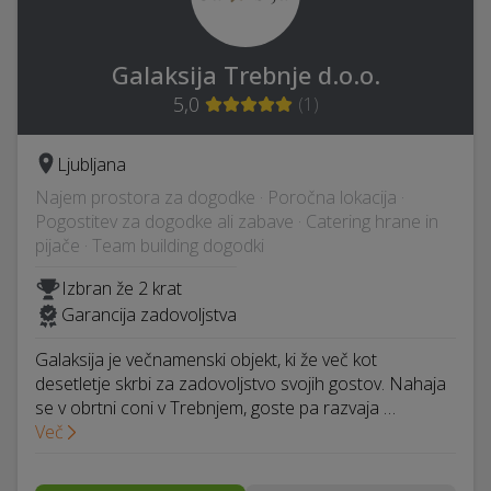
Galaksija Trebnje d.o.o.
5,0
(
1
)
Ljubljana
Najem prostora za dogodke · Poročna lokacija ·
Pogostitev za dogodke ali zabave · Catering hrane in
pijače · Team building dogodki
Izbran že 2 krat
Garancija zadovoljstva
Galaksija je večnamenski objekt, ki že več kot
desetletje skrbi za zadovoljstvo svojih gostov. Nahaja
se v obrtni coni v Trebnjem, goste pa razvaja …
Več