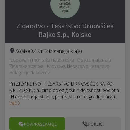
Zidarstvo - Tesarstvo Drnovšček
Rajko S.p., Kojsko
Kojsko
(9,4 km iz izbranega kraja)
Izdelava in montaža nadstreška · Odvoz materiala ·
Zidarske storitve · Krovstvo, kleparstvo, tesarstvo ·
Polaganje tlakovcev
Pri ZIDARSTVO - TESARSTVO DRNOVŠČEK RAJKO
S.P., KOJSKO nudimo poleg glavnih dejavnosti podjetja
(Hidroizolacija strehe, prenova strehe, gradnja hiše)…
Več
POVPRAŠEVANJE
POKLIČI