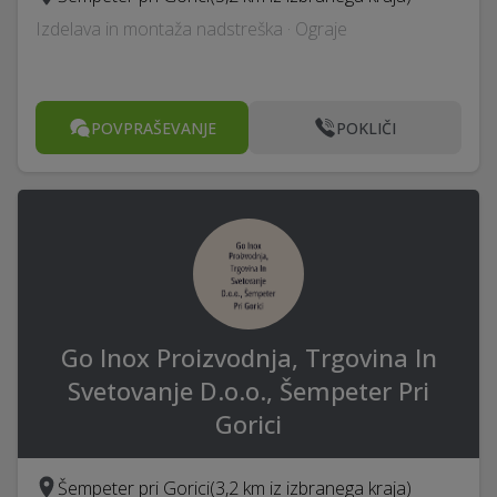
Izdelava in montaža nadstreška · Ograje
POVPRAŠEVANJE
POKLIČI
Go Inox Proizvodnja, Trgovina In
Svetovanje D.o.o., Šempeter Pri
Gorici
Šempeter pri Gorici
(3,2 km iz izbranega kraja)