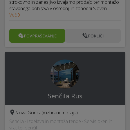
strokovno in zanesljivo izvajamo prodajo ter montažo
stavbnega pohištva v osrednji in zahodni Sloven…
Več
POVPRAŠEVANJE
POKLIČI
Senčila Rus
Nova Gorica
(v izbranem kraju)
Senčila · Izdelava in montaža tende · Servis oken in
vrat ter senčil