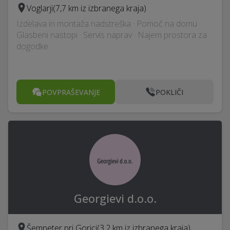
Voglarji
(7,7 km iz izbranega kraja)
Izdelava in montaža nadstreška · Pomoč na domu ·
Glasbeni nastopi · Servis naprav · Najem prostora za
dogodke
POVPRAŠEVANJE
POKLIČI
Georgievi d.o.o.
Šempeter pri Gorici
(3,2 km iz izbranega kraja)