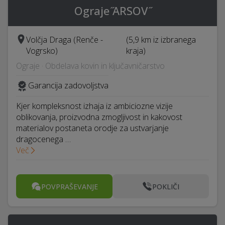
Ograje ̋ARSOV ̋
Volčja Draga (Renče -
(5,9 km iz izbranega
Vogrsko)
kraja)
Ograje · Obdelava kovin in ključavničarstvo
Garancija zadovoljstva
Kjer kompleksnost izhaja iz ambiciozne vizije
oblikovanja, proizvodna zmogljivost in kakovost
materialov postaneta orodje za ustvarjanje
dragocenega …
Več
POVPRAŠEVANJE
POKLIČI