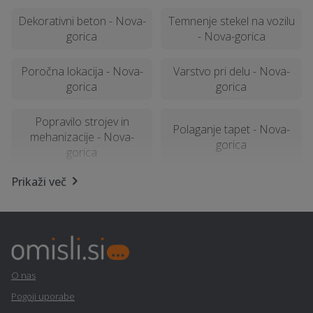
Dekorativni beton - Nova-
Temnenje stekel na vozilu
gorica
- Nova-gorica
Poročna lokacija - Nova-
Varstvo pri delu - Nova-
gorica
gorica
Popravilo strojev in
Polaganje tapet - Nova-
mehanizacije - Nova-
gorica
gorica
Prikaži več
Najem foto stojnice -
Izterjava dolga - Nova-
Nova-gorica
gorica
Lesena terasa, WPC
Frizerstvo - Nova-gorica
terase - Nova-gorica
O nas
Geomehanika - Nova-
Sanacija balkonov in teras
Pogoji uporabe
gorica
- Nova-gorica