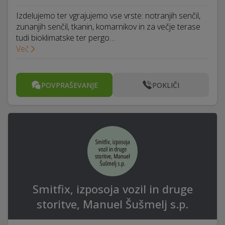
Izdelujemo ter vgrajujemo vse vrste: notranjih senčil,
zunanjih senčil, tkanin, komarnikov in za večje terase
tudi bioklimatske ter pergo…
Več
POVPRAŠEVANJE
POKLIČI
Smitfix, izposoja vozil in druge
storitve, Manuel Šušmelj s.p.