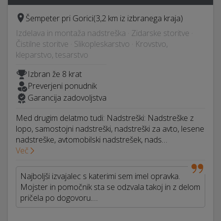
Šempeter pri Gorici
(3,2 km iz izbranega kraja)
Izdelava in montaža nadstreška · Zidarske storitve ·
Čistilne storitve · Slikopleskarstvo · Krovstvo,
kleparstvo, tesarstvo
Izbran že 8 krat
Preverjeni ponudnik
Garancija zadovoljstva
Med drugim delatmo tudi: Nadstreški: Nadstreške z
lopo, samostojni nadstreški, nadstreški za avto, lesene
nadstreške, avtomobilski nadstrešek, nads…
Več
Najboljši izvajalec s katerimi sem imel opravka.
Mojster in pomočnik sta se odzvala takoj in z delom
pričela po dogovoru.…