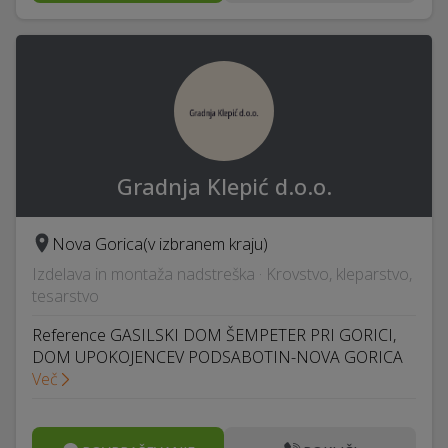
Gradnja Klepić d.o.o.
Nova Gorica
(v izbranem kraju)
Izdelava in montaža nadstreška · Krovstvo, kleparstvo,
tesarstvo
Reference GASILSKI DOM ŠEMPETER PRI GORICI,
DOM UPOKOJENCEV PODSABOTIN-NOVA GORICA
Več