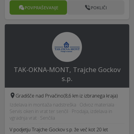
POVPRAŠEVANJE
POKLIČI
TAK-OKNA-MONT, Trajche Gockov
s.p.
Gradišče nad Prvačino
(8,6 km iz izbranega kraja)
Izdelava in montaža nadstreška · Odvoz materiala ·
Servis oken in vrat ter senčil · Prodaja, izdelava in
vgradnja vrat · Senčila
V podjetju Trajche Gockov s.p. že več kot 20 let