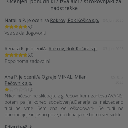
Ocenjeni ponudniki / izvajalci / strokovnjaki za
nadstreške
Natalija P.
je ocenil/a
Rokrov, Rok Košica s.p.
04. Jun. 2026
5,0
Vse se da dogovoriti
Renata K.
je ocenil/a
Rokrov, Rok Košica s.p.
03. Jun. 2026
5,0
Popolnoma zadovoljni
Ana P.
je ocenil/a
Ograje MINAL, Milan
30. Sep.
Pečovnik s.p.
2025
1,0
Nikar ničesar ne sklepajte z g.Pečovnikom. zahteva AVANS,
potem pa je konec sodelovanja.Denarja za neizvedeno
tudi ne vrne. Sem ena od oškodovank. Se tudi ne
obremenjuje in jasno pove, da denarja ne bomo več videli.
Prikaži več