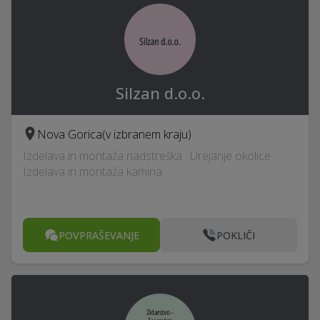
Silzan d.o.o.
Nova Gorica
(v izbranem kraju)
Izdelava in montaža nadstreška · Urejanje okolice ·
Izdelava in montaža kamina
POVPRAŠEVANJE
POKLIČI