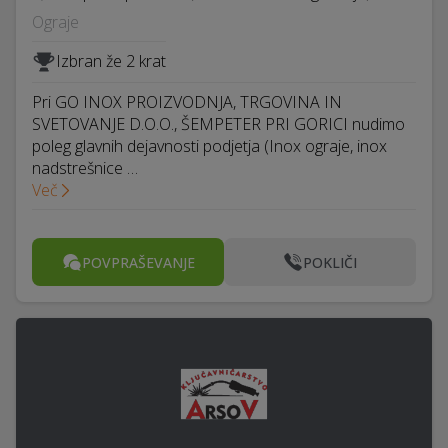
Ograje
Izbran že 2 krat
Pri GO INOX PROIZVODNJA, TRGOVINA IN
SVETOVANJE D.O.O., ŠEMPETER PRI GORICI nudimo
poleg glavnih dejavnosti podjetja (Inox ograje, inox
nadstrešnice …
Več
POVPRAŠEVANJE
POKLIČI