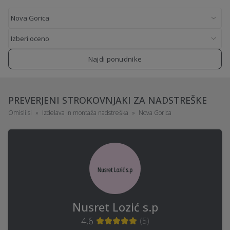
Najdi ponudnike
PREVERJENI STROKOVNJAKI ZA NADSTREŠKE
Omisli.si
Izdelava in montaža nadstreška
Nova Gorica
Nusret Lozić s.p
4,6
(
5
)