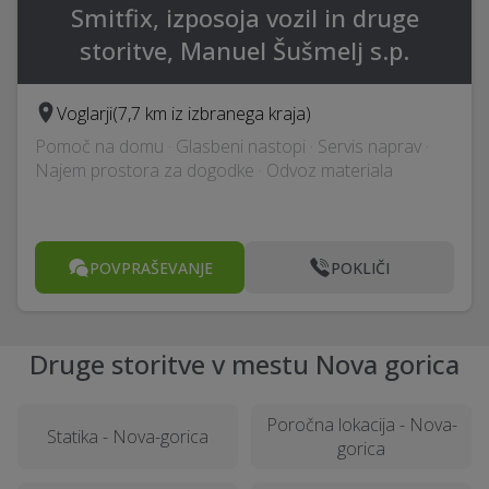
Smitfix, izposoja vozil in druge
storitve, Manuel Šušmelj s.p.
Voglarji
(7,7 km iz izbranega kraja)
Pomoč na domu · Glasbeni nastopi · Servis naprav ·
Najem prostora za dogodke · Odvoz materiala
POVPRAŠEVANJE
POKLIČI
Druge storitve v mestu Nova gorica
Poročna lokacija - Nova-
Statika - Nova-gorica
gorica