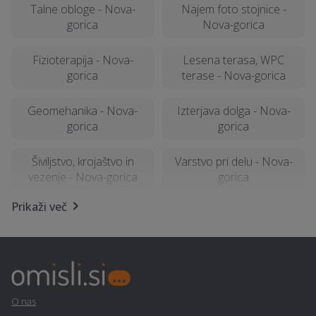
Talne obloge - Nova-
Najem foto stojnice -
gorica
Nova-gorica
Fizioterapija - Nova-
Lesena terasa, WPC
gorica
terase - Nova-gorica
Geomehanika - Nova-
Izterjava dolga - Nova-
gorica
gorica
Šiviljstvo, krojaštvo in
Varstvo pri delu - Nova-
vezenje - Nova-gorica
gorica
Prikaži več
Vrtna lopa, hiška, uta -
Restavriranje pohištva -
Nova-gorica
Nova-gorica
Zidarske storitve - Nova-
Avtoservis - Nova-gorica
gorica
O nas
Popravilo strojev in