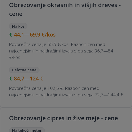
Obrezovanje okrasnih in višjih dreves -
cene
Na kos
44,1—69,9
€/kos
Povprečna cena je 55,5 €/kos. Razpon cen med
najcenejšimi in najdražjimi izvajalci pa sega 36,7—84
€/kos.
Celotna cena
84,7—124
€
Povprečna cena je 102,5 €. Razpon cen med
najcenejšimi in najdražjimi izvajalci pa sega 72,7—144,4 €.
Obrezovanje cipres in žive meje - cene
Na tekoči meter