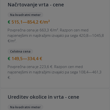
Načrtovanje vrta - cene
Na kvadratni meter
515,1—854,2
€/m²
Povprečna cena je 663,3 €/m². Razpon cen med
najcenejšimi in najdražjimi izvajalci pa sega 420,8—1045,8
€/m².
Celotna cena
149,5—334,4
€
Povprečna cena je 223,6 €. Razpon cen med
najcenejšimi in najdražjimi izvajalci pa sega 108,4—461,3
€.
Ureditev okolice in vrta - cene
Na kvadratni meter