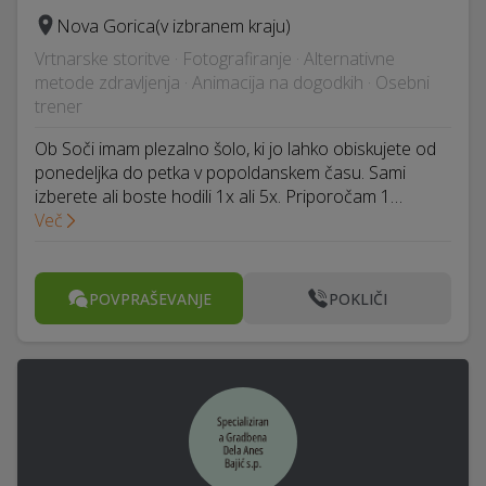
Nova Gorica
(v izbranem kraju)
Vrtnarske storitve · Fotografiranje · Alternativne
metode zdravljenja · Animacija na dogodkih · Osebni
trener
Ob Soči imam plezalno šolo, ki jo lahko obiskujete od
ponedeljka do petka v popoldanskem času. Sami
izberete ali boste hodili 1x ali 5x. Priporočam 1…
Več
POVPRAŠEVANJE
POKLIČI