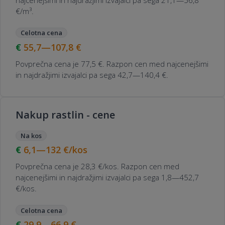
€/m³.
Celotna cena
55,7—107,8
€
Povprečna cena je 77,5 €. Razpon cen med najcenejšimi
in najdražjimi izvajalci pa sega 42,7—140,4 €.
Nakup rastlin - cene
Na kos
6,1—132
€/kos
Povprečna cena je 28,3 €/kos. Razpon cen med
najcenejšimi in najdražjimi izvajalci pa sega 1,8—452,7
€/kos.
Celotna cena
29,9—66,9
€