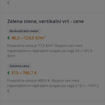
€.
Zelena stena, vertikalni vrt - cene
Na kvadratni meter
48,2—124,5
€/m²
Povprečna cena je 77,5 €/m². Razpon cen med
najcenejšimi in najdražjimi izvajalci pa sega 33—181,9
€/m².
Celotna cena
313—766,7
€
Povprečna cena je 489,9 €. Razpon cen med
najcenejšimi in najdražjimi izvajalci pa sega 218,7—1097,2
€.