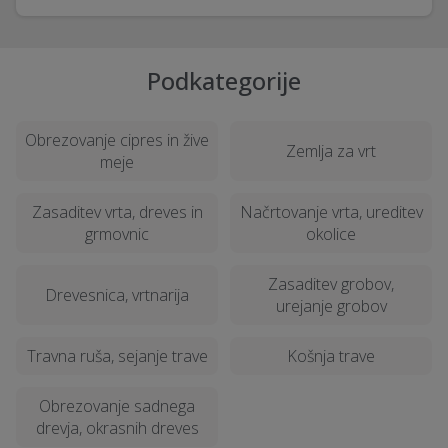
Podkategorije
Obrezovanje cipres in žive
Zemlja za vrt
meje
Zasaditev vrta, dreves in
Načrtovanje vrta, ureditev
grmovnic
okolice
Zasaditev grobov,
Drevesnica, vrtnarija
urejanje grobov
Travna ruša, sejanje trave
Košnja trave
Obrezovanje sadnega
drevja, okrasnih dreves