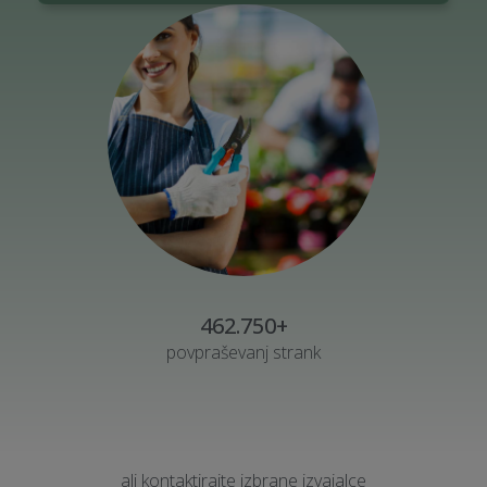
462.750+
povpraševanj strank
ali kontaktirajte izbrane izvajalce