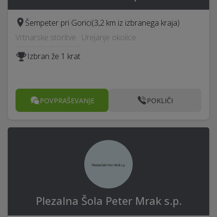
Šempeter pri Gorici
(3,2 km iz izbranega kraja)
Vrtnarske storitve · Urejanje okolice
Izbran že 1 krat
POVPRAŠEVANJE
POKLIČI
Plezalna Šola Peter Mrak s.p.