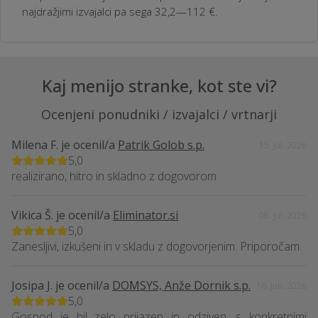
najdražjimi izvajalci pa sega 32,2—112 €.
Kaj menijo stranke, kot ste vi?
Ocenjeni ponudniki / izvajalci / vrtnarji
Milena F.
je ocenil/a
Patrik Golob s.p.
15. Jul. 2026
5,0
realizirano, hitro in skladno z dogovorom
Vikica Š.
je ocenil/a
Eliminator.si
08. Jul. 2026
5,0
Zanesljivi, izkušeni in v skladu z dogovorjenim. Priporočam.
Josipa J.
je ocenil/a
DOMSYS, Anže Dornik s.p.
16. Jun. 2026
5,0
Gospod je bil zelo prijazen in odziven, s konkretnimi