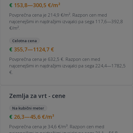
153,8—300,5
€/m²
Povprečna cena je 214,9 €/m². Razpon cen med
najcenejšimi in najdražjimi izvajalci pa sega 117,6—392,8
€/m².
Celotna cena
355,7—1124,7
€
Povprečna cena je 632,5 €. Razpon cen med
najcenejšimi in najdražjimi izvajalci pa sega 224,4—1782,5
€.
Zemlja za vrt - cene
Na kubični meter
26,3—45,6
€/m³
Povprečna cena je 34,6 €/m³. Razpon cen med
najcenejšimi in najdražjimi izvajalci pa sega 21,1—56,8