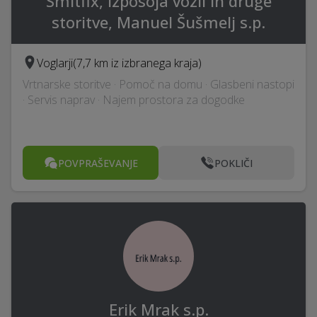
Smitfix, izposoja vozil in druge
storitve, Manuel Šušmelj s.p.
Voglarji
(7,7 km iz izbranega kraja)
Vrtnarske storitve · Pomoč na domu · Glasbeni nastopi
· Servis naprav · Najem prostora za dogodke
POVPRAŠEVANJE
POKLIČI
Erik Mrak s.p.