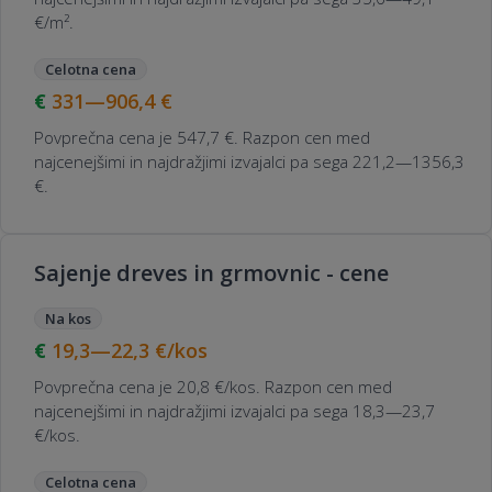
€/m².
Celotna cena
331—906,4
€
Povprečna cena je 547,7 €. Razpon cen med
najcenejšimi in najdražjimi izvajalci pa sega 221,2—1356,3
€.
Sajenje dreves in grmovnic - cene
Na kos
19,3—22,3
€/kos
Povprečna cena je 20,8 €/kos. Razpon cen med
najcenejšimi in najdražjimi izvajalci pa sega 18,3—23,7
€/kos.
Celotna cena