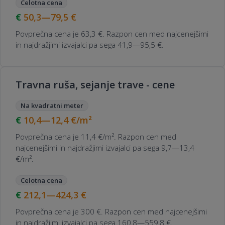
Celotna cena
50,3—79,5
€
Povprečna cena je 63,3 €. Razpon cen med najcenejšimi
in najdražjimi izvajalci pa sega 41,9—95,5 €.
Travna ruša, sejanje trave - cene
Na kvadratni meter
10,4—12,4
€/m²
Povprečna cena je 11,4 €/m². Razpon cen med
najcenejšimi in najdražjimi izvajalci pa sega 9,7—13,4
€/m².
Celotna cena
212,1—424,3
€
Povprečna cena je 300 €. Razpon cen med najcenejšimi
in najdražjimi izvajalci pa sega 160,8—559,8 €.