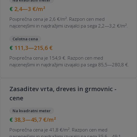
Na kvadratni meter
2,4—3
€/m²
Povprečna cena je 2,6 €/m². Razpon cen med
najcenejšimi in najdražjimi izvajalci pa sega 2,2—3,2 €/m².
Celotna cena
111,3—215,6
€
Povprečna cena je 154,9 €. Razpon cen med
najcenejšimi in najdražjimi izvajalci pa sega 85,5—280,8 €.
Zasaditev vrta, dreves in grmovnic -
cene
Na kvadratni meter
38,3—45,7
€/m²
Povprečna cena je 41,8 €/m². Razpon cen med
najcenejšimi in najdražjimi izvajalci pa sega 35,6—49,1