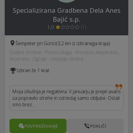
Specializirana Gradbena Dela Anes
Bajić s.p.
1,0
(
1
)
Šempeter pri Gorici
(3,2 km iz izbranega kraja)
Čistilne storitve · Prevoz blaga · Krovstvo, kleparstvo,
tesarstvo · Ograje · Urejanje okolice
Izbran že 1 krat
Moja izkušnja je negativna. V januarju je prejel avans
za popravilo strehe in od tedaj samo obljube. Ostali
smo brez…
POVPRAŠEVANJE
POKLIČI