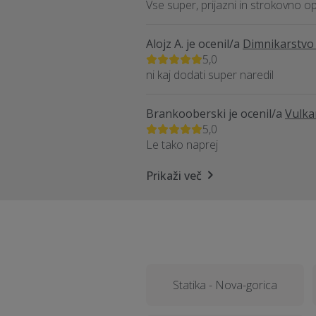
Vse super, prijazni in strokovno o
Alojz A.
je ocenil/a
Dimnikarstvo 
5,0
ni kaj dodati super naredil
Brankooberski
je ocenil/a
Vulka
5,0
Le tako naprej
Prikaži več
Statika - Nova-gorica