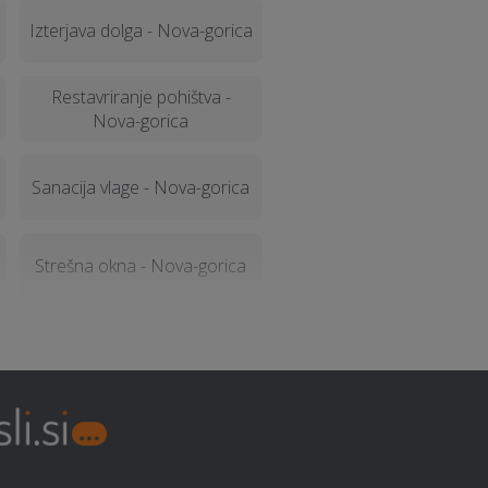
Izterjava dolga - Nova-gorica
Restavriranje pohištva -
Nova-gorica
Sanacija vlage - Nova-gorica
Strešna okna - Nova-gorica
Elektro meritve - Nova-gorica
Alternativne metode
zdravljenja - Nova-gorica