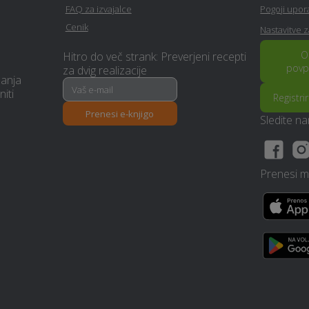
Najem mobilnega WC-ja -
Sanacija balkonov in teras -
FAQ za izvajalce
Pogoji upo
Nova-gorica
Nova-gorica
Cenik
Nastavitve 
Obdelava kovin in
O
Hitro do več strank: Preverjeni recepti
Prenova stanovanja na ključ -
ključavničarstvo - Nova-
povp
za dvig realizacije
Nova-gorica
manja
gorica
niti
Registri
Prenesi e-knjigo
Interier / notranje
Manikerstvo / pedikerstvo -
Sledite n
oblikovanje - Nova-gorica
Nova-gorica
Prehransko svetovanje -
Namestitev - Nova-gorica
Prenesi mo
Nova-gorica
Prevoz pokojnikov - Nova-
Klimatska naprava - Nova-
gorica
gorica
Prenova ali izgradnja
Izdelava brunarice (lesene
kopalnice - Nova-gorica
hiše) - Nova-gorica