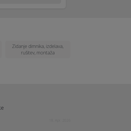
Zidanje dimnika, izdelava,
rušitev, montaža
ke
18. Apr. 2026