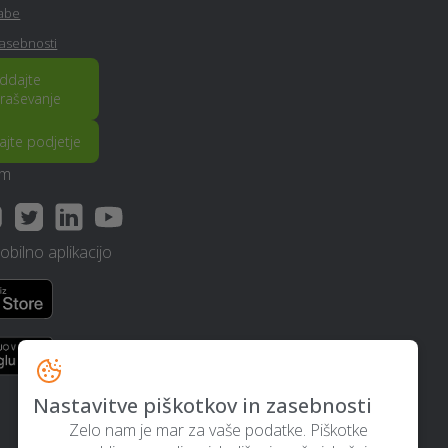
PR / odnosi z javnostmi -
rabe
Nova-gorica
zasebnosti
ddajte
Ortodontija - Nova-gorica
raševanje
rajte podjetje
E-učenje na daljavo - Nova-
am
gorica
Kozmetični salon - Nova-
bilno aplikacijo
gorica
Polaganje laminata - Nova-
gorica
Tapetništvo - Nova-gorica
Nastavitve piškotkov in zasebnosti
Zelo nam je mar za vaše podatke. Piškotke