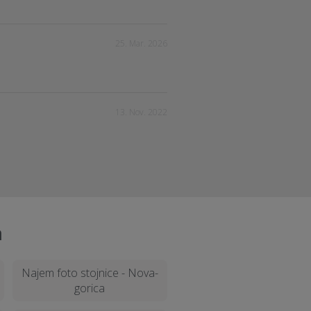
25. Mar. 2026
13. Nov. 2022
a
Najem foto stojnice - Nova-
gorica