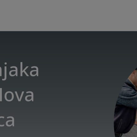
njaka
Nova
ca