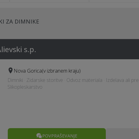
KI ZA DIMNIKE
evski s.p.
Nova Gorica
(v izbranem kraju)
Dimniki · Zidarske storitve · Odvoz materiala · Izdelava ali pr
Slikopleskarstvo
POVPRAŠEVANJE