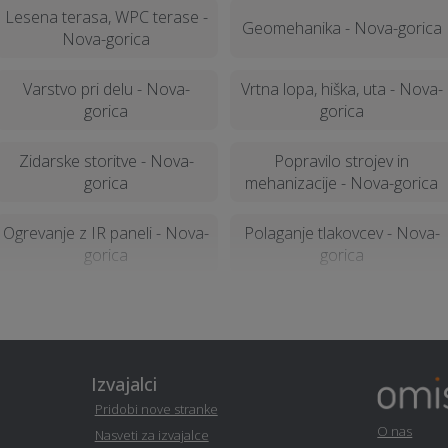
Lesena terasa, WPC terase -
Geomehanika - Nova-gorica
Nova-gorica
Varstvo pri delu - Nova-
Vrtna lopa, hiška, uta - Nova-
gorica
gorica
Zidarske storitve - Nova-
Popravilo strojev in
gorica
mehanizacije - Nova-gorica
Ogrevanje z IR paneli - Nova-
Polaganje tlakovcev - Nova-
gorica
gorica
Steklarstvo - Nova-gorica
Gozdarstvo - Nova-gorica
Poslovni programi - Nova-
Izvajalci
Frizerstvo - Nova-gorica
gorica
Pridobi nove stranke
O nas
Nasveti za izvajalce