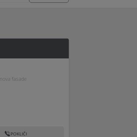
enova fasade ·
POKLIČI