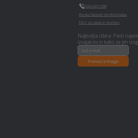
Optimalen paket - Nova-
030 635 598
gorica
Revija Nasvet strokovnjaka
FAQ za iskalce storitev
Stenske obloge - Nova-
gorica
Najboljša izbira: Pasti naje
izvajalcev in kako se jim izog
Pomoč na domu - Nova-
gorica
Prenesi e-knjigo
Razrez lesa, žaga - Nova-
gorica
Dekorativni beton - Nova-
gorica
Polaganje vinila - Nova-
gorica