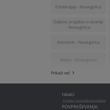
Fizioterapija - Nova-gorica
Šiviljstvo, krojaštvo in vezenje
- Nova-gorica
Avtoservis - Nova-gorica
Razpis - Nova-gorica
Prikaži več
Organizacija dogodkov -
Nova-gorica
Snemanje poroke - Nova-
Iskalci
gorica
Pridobi 7 ponudb brezplačno
POVPRAŠEVANJA: