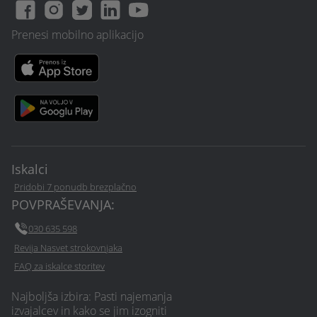
Prenesi mobilno aplikacijo
Iskalci
Pridobi 7 ponudb brezplačno
POVPRAŠEVANJA:
030 635 598
Revija Nasvet strokovnjaka
FAQ za iskalce storitev
Najboljša izbira: Pasti najemanja
izvajalcev in kako se jim izogniti