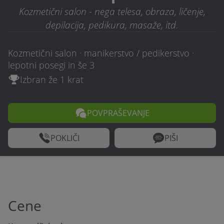
Kozmetični salon - nega telesa, obraza, ličenje,
depilacija, pedikura, masaže, itd.
Kozmetični salon · manikerstvo / pedikerstvo ·
lepotni posegi in še 3
Izbran že 1 krat
POVPRAŠEVANJE
POKLIČI
PIŠI
Cene