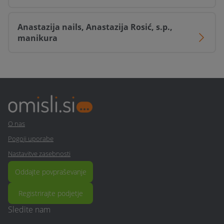
Anastazija nails, Anastazija Rosić, s.p.,
manikura
O nas
Pogoji uporabe
Nastavitve zasebnosti
Oddajte povpraševanje
Registrirajte podjetje
Sledite nam