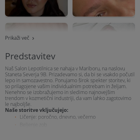
Depilacija, epilacija
Cena:
35—50 €
Manikerstvo / pedikerstvo
Prikaži več
Klasična pedikura (nega stopal in nohtov)
Cena:
35—55 €
Predstavitev
Manikura (gel / gelish nohti, nega rok, permanentno
Naš Salon Lepotilnica se nahaja v Mariboru, na naslovu
lakiranje, poly gel)
Staneta Severja 9B. Prizadevamo si, da bi se vsakdo počutil
Cena:
35—60 €
lepo in samozavestno. Ponujamo širok spekter storitev, ki
so prilagojene vašim individualnim potrebam in željam.
Nenehno se izobražujemo in sledimo najnovejšim
Poročni nohti
trendom v kozmetični industriji, da vam lahko zagotovimo
Cena:
35—60 €
le najboljše.
Naše storitve vključujejo:
Ličenje: poročno, dnevno, večerno
Lepotni posegi
Beljenje zob
Povečanje ustnic
Laminacija obrvi
Cena:
140—250 €