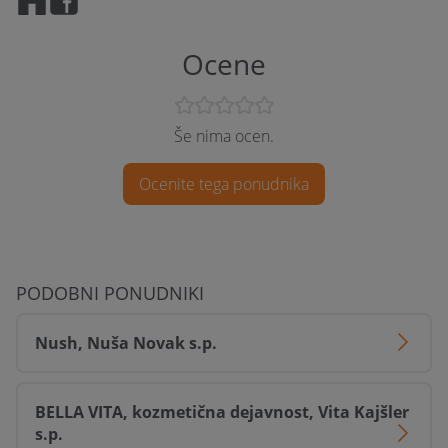
Slovenska Bistrica, Slovenske Konjice, Starše, Sveti Jurij ob
Ščavnici, Sveti Tomaž, Šentjur, Šentrupert, Šmarje pri
Jelšah, Šoštanj, Štore, Tišina, Trnovska vas, Velenje, Veržej,
Ocene
Vitanje, Vojnik, Vuzenica, Zavrč, Zreče, Žetale
Še nima ocen.
Ocenite tega ponudnika
PODOBNI PONUDNIKI
Nush, Nuša Novak s.p.
BELLA VITA, kozmetična dejavnost, Vita Kajšler
s.p.