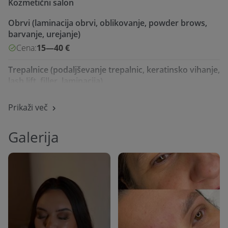
Kozmetični salon
Obrvi (laminacija obrvi, oblikovanje, powder brows,
barvanje, urejanje)
Cena:
15—40 €
Trepalnice (podaljševanje trepalnic, keratinsko vihanje,
lash lift, filler, laminacija)
Cena:
15—55 €
Prikaži več
Oblikovanje telesa (odprava celulita, limfna drenaža,
maderoterapija, ems, kavitacija)
Galerija
Cena:
25—80 €
Nega obraza, kože, pilling
Cena:
55—70 €
Spray tan, samoporjavitev
Cena:
od 35 €