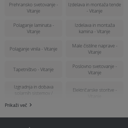
Prehransko svetovanje -
Izdelava in montaža tende
Vitanje
- Vitanje
Polaganje laminata -
Izdelava in montaža
Vitanje
kamina - Vitanje
Male čistilne naprave -
Polaganje vinila - Vitanje
Vitanje
Poslovno svetovanje -
Tapetništvo - Vitanje
Vitanje
Izgradnja in dobava
Električarske storitve -
solarnih sistemov /
Vitanje
kolektorjev - Vitanje
Prikaži več
Strešna okna - Vitanje
Fizioterapija - Vitanje