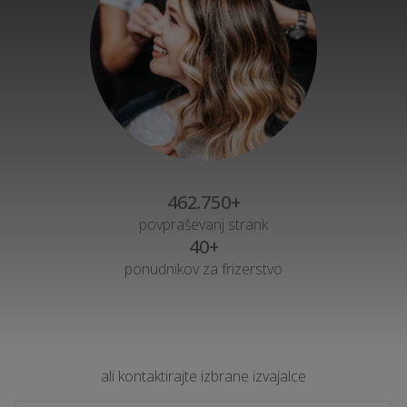
462.750+
povpraševanj strank
40+
ponudnikov za frizerstvo
ali kontaktirajte izbrane izvajalce