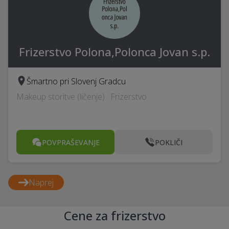
Frizerstvo Polona,Polonca Jovan s.p.
Šmartno pri Slovenj Gradcu
Makeup storitve (ličenje) · Frizerstvo
POVPRAŠEVANJE
POKLIČI
Naprej
Cene za frizerstvo