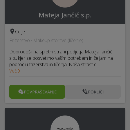
Mateja Jančič s.p.
Celje
Frizerstvo · Makeup storitve (ličenje)
Dobrodošli na spletni strani podjetja Mateja Jančič
s.p., kjer se posvetimo vašim potrebam in željam na
področju frizerstva in ličenja. Naša strast d…
Več
POVPRAŠEVANJE
POKLIČI