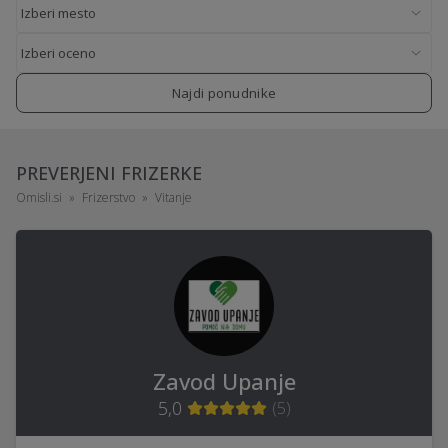
Najdi ponudnike
PREVERJENI FRIZERKE
Omisli.si
Frizerstvo
Vitanje
Zavod Upanje
5,0
(
5
)