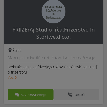
FRIIZErAj Studio Irča,Frizerstvo In
Storitve,d.o.o.
Žalec
Makeup storitve (ličenje) · Frizerstvo · Izobraževanje
Izobraževanje za frizerje,strokovni mojstrski seminarji
o frizerstvu,
Več
POVPRAŠEVANJE
POKLIČI