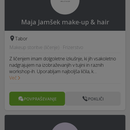
Maja Jamšek make-up & hair
Tabor
Makeup storitve (ličenje) · Frizerstvo
Z ličenjem imam dolgoletne izkušnje, ki jih vsakoletno
nadgrajujem na izobraževanjih v tujini in raznih
workshop-ih. Uporabljam najboljša ličila, k…
Več
POVPRAŠEVANJE
POKLIČI