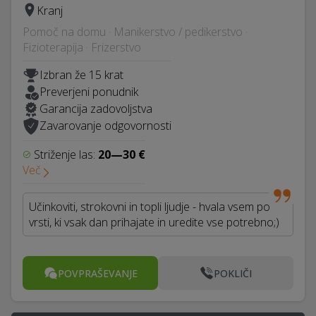
Kranj
Pomoč na domu · Manikerstvo / pedikerstvo ·
Fizioterapija · Frizerstvo
Izbran že 15 krat
Preverjeni ponudnik
Garancija zadovoljstva
Zavarovanje odgovornosti
Striženje las:
20—30 €
Več
Učinkoviti, strokovni in topli ljudje - hvala vsem po
vrsti, ki vsak dan prihajate in uredite vse potrebno;)
POVPRAŠEVANJE
POKLIČI