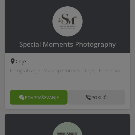
Special Moments Photography
Celje
Fotografiranje · Makeup storitve (ličenje) · Frizerstvo
POVPRAŠEVANJE
POKLIČI