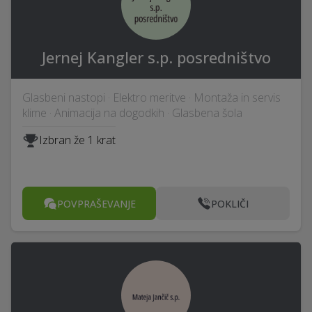
Jernej Kangler s.p. posredništvo
Glasbeni nastopi · Elektro meritve · Montaža in servis
klime · Animacija na dogodkih · Glasbena šola
Izbran že 1 krat
POVPRAŠEVANJE
POKLIČI