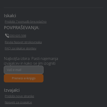
Prenova hiše na ključ -
Ortodontija - Vitanje
Vitanje
Iskalci
Pridobi 7 ponudb brezplačno
Sanacija vlage - Vitanje
Založba - Vitanje
POVPRAŠEVANJA:
030 635 598
Namakalni sistem - Vitanje
Rastlinjak - Vitanje
Revija Nasvet strokovnjaka
FAQ za iskalce storitev
Pasja šola - Vitanje
Namestitev - Vitanje
Najboljša izbira: Pasti najemanja
Izdelava brunarice
izvajalcev in kako se jim izogniti
Poročna lokacija - Vitanje
(lesene hiše) - Vitanje
Zdravje na delovnem
Najem foto stojnice -
Prenesi e-knjigo
mestu - Vitanje
Vitanje
Izvajalci
Toplotne črpalke - Vitanje
Glasbeni nastopi - Vitanje
Pridobi nove stranke
Nasveti za izvajalce