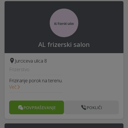
AL frizerski salon
Jurciceva ulica 8
Frizerstvo
Friziranje porok na terenu.
Več
POVPRAŠEVANJE
POKLIČI