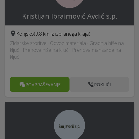
Kristijan Ibraimović Avdić s.p.
Konjsko
(9,8 km iz izbranega kraja)
Zidarske storitve · Odvoz materiala · Gradnja hiše na
ključ · Prenova hiše na ključ · Prenova mansarde na
ključ
POVPRAŠEVANJE
POKLIČI