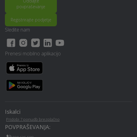
Oddajte
povpraševanje
Prodaja avtodelov -
Popravilo strojev in
Registrirajte podjetje
Vitanje
mehanizacije - Vitanje
Sledite nam
Obdelava kovin in
Operacija oči - Vitanje
ključavničarstvo - Vitanje
Prenesi mobilno aplikacijo
Pravno svetovanje in
Elektro meritve - Vitanje
storitve ob ločitvi - Vitanje
Catering hrane in pijače -
Snemanje poroke - Vitanje
Vitanje
Najem mobilnega WC-ja -
Izvedba polnilnice za
Vitanje
električna vozila - Vitanje
Iskalci
Pridobi 7 ponudb brezplačno
Kadrovske storitve (HRM)
POVPRAŠEVANJA:
Coaching - Vitanje
- Vitanje