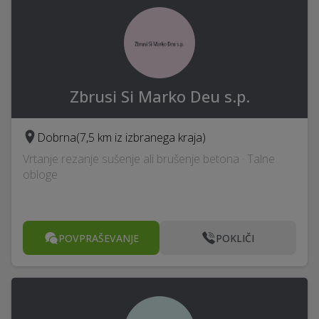
Zbrusi Si Marko Deu s.p.
Dobrna
(7,5 km iz izbranega kraja)
Vrtanje rezanje sušenje ali brušenje betona · Talne
obloge
POVPRAŠEVANJE
POKLIČI