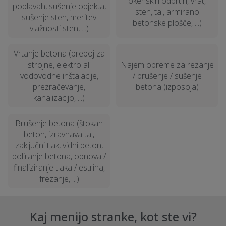
okenskih odprtih, vrat,
poplavah, sušenje objekta,
sten, tal, armirano
sušenje sten, meritev
betonske plošče, ...)
vlažnosti sten, ...)
Vrtanje betona (preboj za
strojne, elektro ali
Najem opreme za rezanje
vodovodne inštalacije,
/ brušenje / sušenje
prezračevanje,
betona (izposoja)
kanalizacijo, ...)
Brušenje betona (štokan
beton, izravnava tal,
zaključni tlak, vidni beton,
poliranje betona, obnova /
finaliziranje tlaka / estriha,
frezanje, ...)
Kaj menijo stranke, kot ste vi?