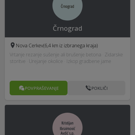
Črnograd
Nova Cerkev
(6,4 km iz izbranega kraja)
Vrtanje rezanje sušenje ali brušenje betona · Zidarske
storitve · Urejanje okolice · Izkop gradbene jame
POVPRAŠEVANJE
POKLIČI