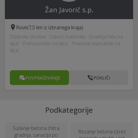
Žan Javorič s.p.
Rove
(7,5 km iz izbranega kraja)
Zidarske storitve · Odvoz materiala · Gradnja hiše na
ključ · Prenova hiše na ključ · Prenova mansarde na
ključ
POVPRAŠEVANJE
POKLIČI
Podkategorije
Sušenje betona (hitra
Rezanje betona (izrez
gradnja, sanacija po