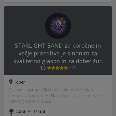
STARLIGHT BAND za poročne in
večje prireditve je sinonim za
kvalitetno glasbo in za dober žur.
4,5
(
38
)
Koper
Glasbeni nastopi · Glasbena šola · Ozvočenje in
razsvetljava prireditev · Najem prostora za dogodke ·
Catering hrane in pijače
Izbran že 37 krat