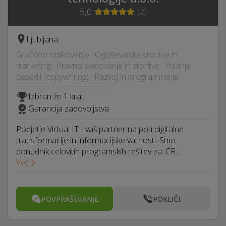
5,0
(
2
)
Ljubljana
Grafično oblikovanje · Oglaševalske storitve in
marketing · Pravno svetovanje in storitve · Pisanje
besedil (copywriting) · Razvoj in programiranje
Izbran že 1 krat
Garancija zadovoljstva
Podjetje Virtual IT - vaš partner na poti digitalne
transformacije in informacijske varnosti. Smo
ponudnik celovitih programskih rešitev za: CR…
Več
POVPRAŠEVANJE
POKLIČI