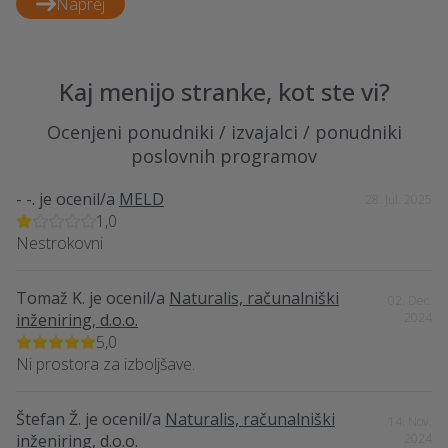
Naprej
Kaj menijo stranke, kot ste vi?
Ocenjeni ponudniki / izvajalci / ponudniki
poslovnih programov
- -.
je ocenil/a
MELD
28. Jul. 2025
1,0
Nestrokovni
Tomaž K.
je ocenil/a
Naturalis, računalniški
02. Dec.
inženiring, d.o.o.
2024
5,0
Ni prostora za izboljšave.
Štefan Ž.
je ocenil/a
Naturalis, računalniški
14. Nov.
inženiring, d.o.o.
2024