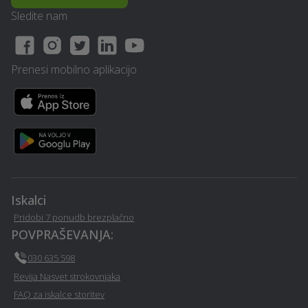
Geomehanika - Vitanje
Vitanje
Sledite nam
Najem mobilnega WC-ja -
Najem tiskalnika - Vitanje
Vitanje
Prenesi mobilno aplikacijo
Kamnolom, peskokop -
SEO optimizacija spletnih
Vitanje
strani - Vitanje
Prevoz vozil - Vitanje
Operacija oči - Vitanje
Obdelava kovin in
Sanacija vlage - Vitanje
ključavničarstvo - Vitanje
Iskalci
Pridobi 7 ponudb brezplačno
Pravno svetovanje in
Razvoj in programiranje -
POVPRAŠEVANJA:
storitve ob ločitvi - Vitanje
Vitanje
030 635 598
Revija Nasvet strokovnjaka
Mizarstvo - Vitanje
Polaganje ploščic - Vitanje
FAQ za iskalce storitev