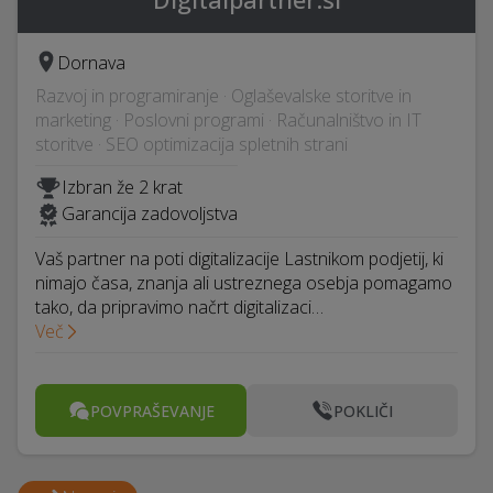
Dornava
Razvoj in programiranje · Oglaševalske storitve in
marketing · Poslovni programi · Računalništvo in IT
storitve · SEO optimizacija spletnih strani
Izbran že 2 krat
Garancija zadovoljstva
Vaš partner na poti digitalizacije Lastnikom podjetij, ki
nimajo časa, znanja ali ustreznega osebja pomagamo
tako, da pripravimo načrt digitalizaci…
Več
POVPRAŠEVANJE
POKLIČI