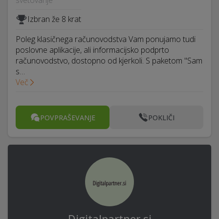
svetovanje
Izbran že 8 krat
Poleg klasičnega računovodstva Vam ponujamo tudi
poslovne aplikacije, ali informacijsko podprto
računovodstvo, dostopno od kjerkoli. S paketom "Sam
s…
Več
POVPRAŠEVANJE
POKLIČI
Digitalpartner.si