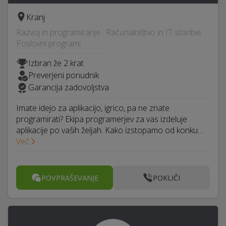
Kranj
Razvoj in programiranje · Računalništvo in IT storitve ·
Poslovni programi
Izbran že 2 krat
Preverjeni ponudnik
Garancija zadovoljstva
Imate idejo za aplikacijo, igrico, pa ne znate
programirati? Ekipa programerjev za vas izdeluje
aplikacije po vaših željah. Kako izstopamo od konku…
Več
POVPRAŠEVANJE
POKLIČI