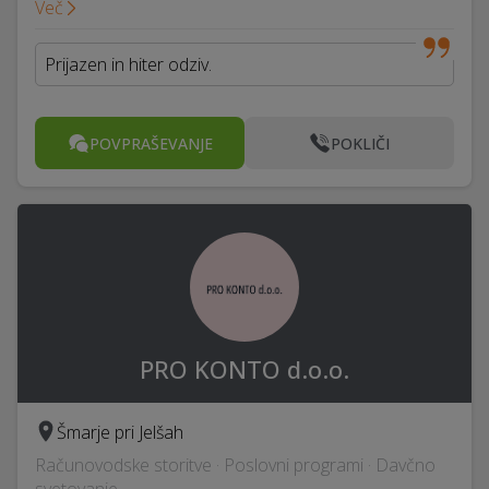
Več
Prijazen in hiter odziv.
POVPRAŠEVANJE
POKLIČI
PRO KONTO d.o.o.
Šmarje pri Jelšah
Računovodske storitve · Poslovni programi · Davčno