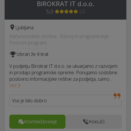
BIROKRAT IT d.o.o.
5,0
(
2
)
Ljubljana
Računovodske storitve · Razvoj in programiranje ·
Poslovni programi
Izbran že 4 krat
V podjetju Birokrat IT d.o.o. se ukvarjamo z razvojem
in prodajo programske opreme. Ponujamo sodobne
poslovno informacijske rešitve za podjetja, samo…
Več
Vse je bilo dobro
POVPRAŠEVANJE
POKLIČI