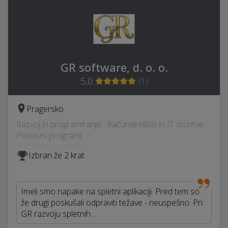
GR software, d. o. o.
5,0
(
1
)
Pragersko
Razvoj in programiranje · Računalništvo in IT storitve ·
Poslovni programi
Izbran že 2 krat
Imeli smo napake na spletni aplikaciji. Pred tem so
že drugi poskušali odpraviti težave - neuspešno. Pri
GR razvoju spletnih…