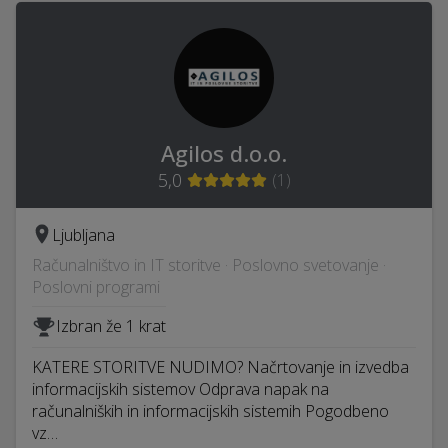
Agilos d.o.o.
5,0
(
1
)
Ljubljana
Računalništvo in IT storitve · Poslovno svetovanje ·
Poslovni programi
Izbran že 1 krat
KATERE STORITVE NUDIMO? Načrtovanje in izvedba
informacijskih sistemov Odprava napak na
računalniških in informacijskih sistemih Pogodbeno
vz…