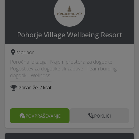
Pohorje Village Wellbeing Resort
Maribor
Poročna lokacija · Najem prostora za dogodke ·
Pogostitev za dogodke ali zabave · Team building
dogodki · Wellness
Izbran že 2 krat
POVPRAŠEVANJE
POKLIČI