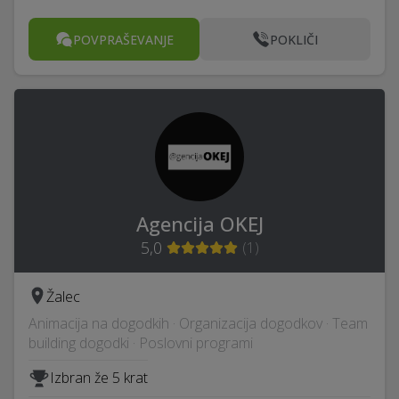
POVPRAŠEVANJE
POKLIČI
Agencija OKEJ
5,0
(
1
)
Žalec
Animacija na dogodkih · Organizacija dogodkov · Team
building dogodki · Poslovni programi
Izbran že 5 krat