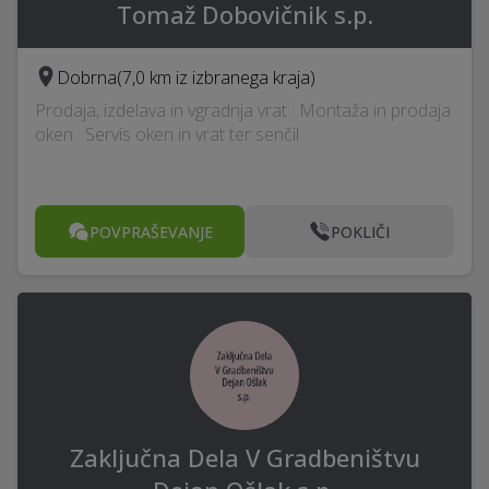
Tomaž Dobovičnik s.p.
Dobrna
(7,0 km iz izbranega kraja)
Prodaja, izdelava in vgradnja vrat · Montaža in prodaja
oken · Servis oken in vrat ter senčil
POVPRAŠEVANJE
POKLIČI
Zaključna Dela V Gradbeništvu