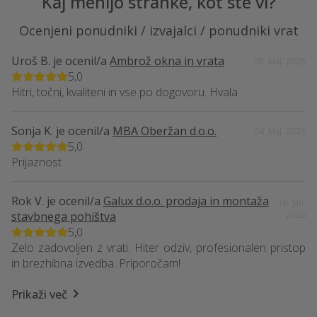
Kaj menijo stranke, kot ste vi?
Ocenjeni ponudniki / izvajalci / ponudniki vrat
Uroš B.
je ocenil/a
Ambrož okna in vrata
08. Maj. 2026
5,0
Hitri, točni, kvaliteni in vse po dogovoru. Hvala
Sonja K.
je ocenil/a
MBA Oberžan d.o.o.
04. Maj. 2026
5,0
Prijaznost
Rok V.
je ocenil/a
Galux d.o.o. prodaja in montaža
18. Jan.
stavbnega pohištva
2026
5,0
Zelo zadovoljen z vrati. Hiter odziv, profesionalen pristop
in brezhibna izvedba. Priporočam!
Prikaži več