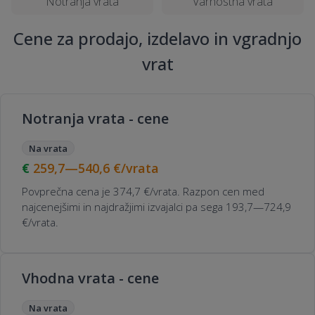
Notranja vrata
Varnostna vrata
Cene za prodajo, izdelavo in vgradnjo
vrat
Notranja vrata - cene
Na vrata
259,7—540,6
€/vrata
Povprečna cena je 374,7 €/vrata. Razpon cen med
najcenejšimi in najdražjimi izvajalci pa sega 193,7—724,9
€/vrata.
Vhodna vrata - cene
Na vrata