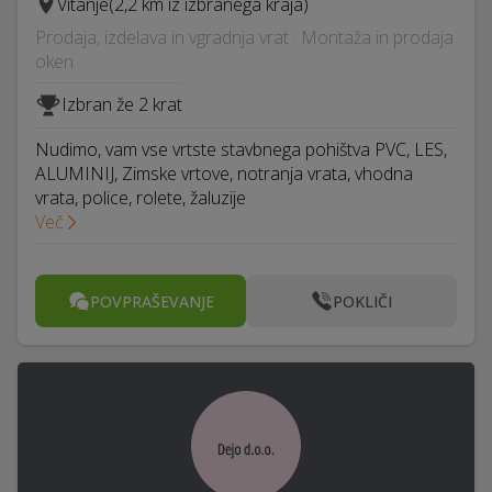
Vitanje
(2,2 km iz izbranega kraja)
Prodaja, izdelava in vgradnja vrat · Montaža in prodaja
oken
Izbran že 2 krat
Nudimo, vam vse vrtste stavbnega pohištva PVC, LES,
ALUMINIJ, Zimske vrtove, notranja vrata, vhodna
vrata, police, rolete, žaluzije
Več
POVPRAŠEVANJE
POKLIČI