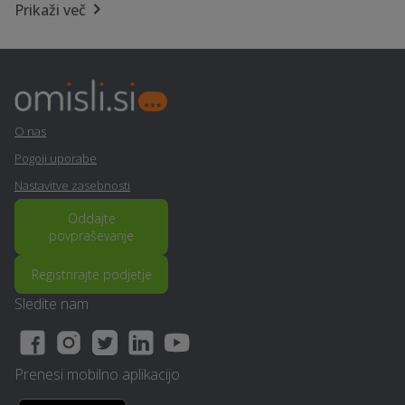
Prikaži več
Električarske storitve -
Strešna okna - Vitanje
Vitanje
Prenova mansarde na
Fizioterapija - Vitanje
ključ - Vitanje
O nas
Izdelava ali prenova
Geomehanika - Vitanje
Pogoji uporabe
fasade - Vitanje
Nastavitve zasebnosti
Kamnolom, peskokop -
Oddajte
Najem tiskalnika - Vitanje
Vitanje
povpraševanje
Registrirajte podjetje
Popravilo strojev in
Prevoz vozil - Vitanje
mehanizacije - Vitanje
Sledite nam
Obdelava kovin in
Operacija oči - Vitanje
ključavničarstvo - Vitanje
Prenesi mobilno aplikacijo