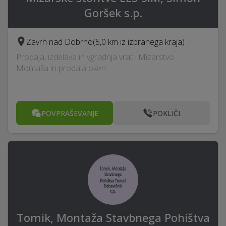
Goršek s.p.
Zavrh nad Dobrno
(5,0 km iz izbranega kraja)
Prodaja, izdelava in vgradnja vrat · Mizarstvo ·
Montaža in prodaja oken
POVPRAŠEVANJE
POKLIČI
Tomik, Montaža Stavbnega Pohištva