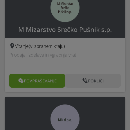
M Mizarstvo Srečko Pušnik s.p.
Vitanje
(v izbranem kraju)
Prodaja, izdelava in vgradnja vrat
POVPRAŠEVANJE
POKLIČI