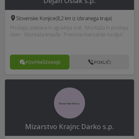
Dejan Ošlak s.p.
Slovenske Konjice
(8,2 km iz izbranega kraja)
Prodaja, izdelava in vgradnja vrat · Montaža in prodaja
oken · Montaža knaufa · Prenova mansarde na ključ
POVPRAŠEVANJE
POKLIČI
Mizarstvo Krajnc Darko s.p.