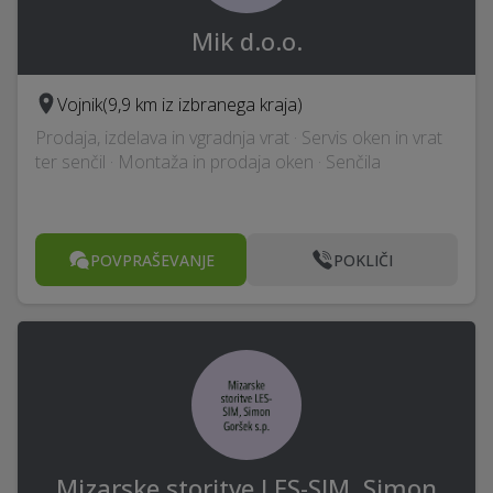
Mik d.o.o.
Vojnik
(9,9 km iz izbranega kraja)
Prodaja, izdelava in vgradnja vrat · Servis oken in vrat
ter senčil · Montaža in prodaja oken · Senčila
POVPRAŠEVANJE
POKLIČI
Mizarske storitve LES-SIM, Simon