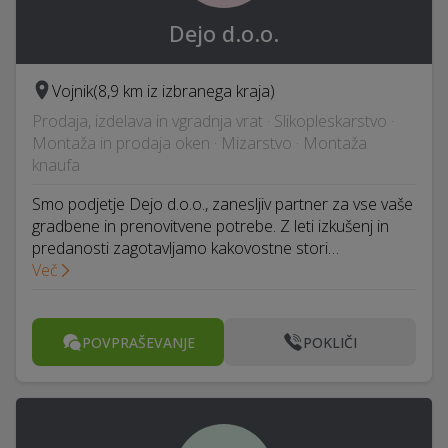
Dejo d.o.o.
Vojnik
(8,9 km iz izbranega kraja)
Prodaja, izdelava in vgradnja vrat · Slikopleskarstvo ·
Montaža in prodaja oken · Mizarstvo · Montaža
knaufa
Smo podjetje Dejo d.o.o., zanesljiv partner za vse vaše
gradbene in prenovitvene potrebe. Z leti izkušenj in
predanosti zagotavljamo kakovostne stori…
Več
POVPRAŠEVANJE
POKLIČI