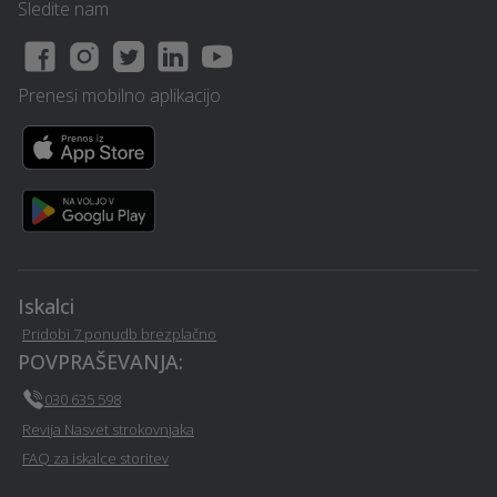
Vitanje
Sledite nam
Kamnolom, peskokop -
SEO optimizacija spletnih
Vitanje
strani - Vitanje
Prenesi mobilno aplikacijo
Prevoz vozil - Vitanje
Operacija oči - Vitanje
Obdelava kovin in
Sanacija vlage - Vitanje
ključavničarstvo - Vitanje
Pravno svetovanje in
Montažne hiše - Vitanje
storitve ob ločitvi - Vitanje
Iskalci
Pridobi 7 ponudb brezplačno
Razvoj in programiranje -
POVPRAŠEVANJA:
Rušitvena dela - Vitanje
Vitanje
030 635 598
Revija Nasvet strokovnjaka
Prenova stanovanja na
Mizarstvo - Vitanje
ključ - Vitanje
FAQ za iskalce storitev