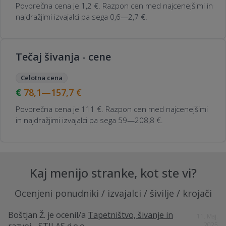
Povprečna cena je 1,2 €. Razpon cen med najcenejšimi in
najdražjimi izvajalci pa sega 0,6—2,7 €.
Tečaj šivanja - cene
Celotna cena
78,1—157,7
€
Povprečna cena je 111 €. Razpon cen med najcenejšimi
in najdražjimi izvajalci pa sega 59—208,8 €.
Kaj menijo stranke, kot ste vi?
Ocenjeni ponudniki / izvajalci / šivilje / krojači
Boštjan Ž.
je ocenil/a
Tapetništvo, šivanje in
11. Maj.
2025