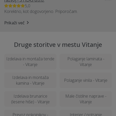
razvoj - STILAS d.o.o.
5,0
Korektno, kot dogovorjeno. Priporočam.
Prikaži več
Druge storitve v mestu Vitanje
Izdelava in montaža tende
Polaganje laminata -
- Vitanje
Vitanje
Izdelava in montaža
Polaganje vinila - Vitanje
kamina - Vitanje
Izdelava brunarice
Male čistilne naprave -
(lesene hiše) - Vitanje
Vitanje
Prevoz pokojnikov -
Interier / notranje