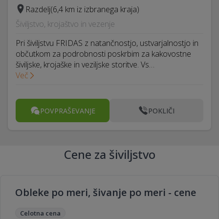
Razdelj
(6,4 km iz izbranega kraja)
Šiviljstvo, krojaštvo in vezenje
Pri šiviljstvu FRIDAS z natančnostjo, ustvarjalnostjo in
občutkom za podrobnosti poskrbim za kakovostne
šiviljske, krojaške in veziljske storitve. Vs…
Več
POVPRAŠEVANJE
POKLIČI
Cene za šiviljstvo
Obleke po meri, šivanje po meri - cene
Celotna cena