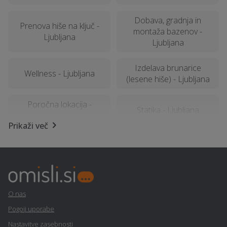
Dobava, gradnja in
Prenova hiše na ključ -
montaža bazenov -
Ljubljana
Ljubljana
Izdelava brunarice
Wellness - Ljubljana
(lesene hiše) - Ljubljana
Poročna lokacija -
Statika - Ljubljana
Ljubljana
Prikaži več
Poslovno svetovanje -
Letna kuhinja - Ljubljana
Ljubljana
Najem tiskalnika -
Fizioterapija - Ljubljana
Ljubljana
O nas
Pogoji uporabe
Temnenje stekel na vozilu
Kamnoseštvo - Ljubljana
Nastavitve zasebnosti
- Ljubljana