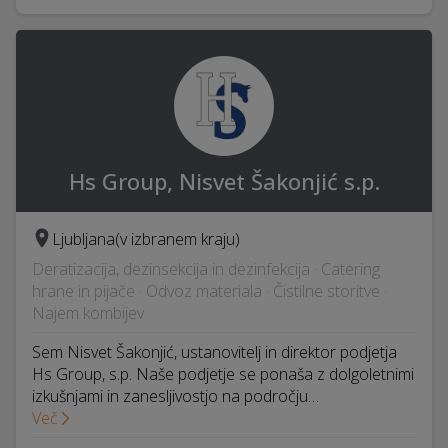
Hs Group, Nisvet Šakonjić s.p.
Ljubljana
(v izbranem kraju)
Deratizacija, dezinsekcija in dezinfekcija · Catering
hrane in pijače · Odvoz materiala · Čistilne storitve ·
Najem kombijev
Sem Nisvet Šakonjić, ustanovitelj in direktor podjetja
Hs Group, s.p. Naše podjetje se ponaša z dolgoletnimi
izkušnjami in zanesljivostjo na področju…
Več