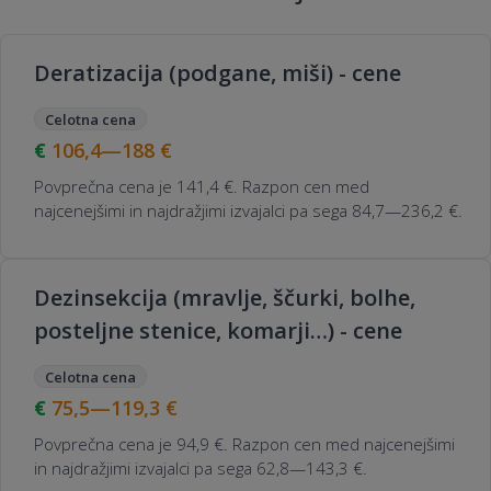
Je dezinfekcija prostorov Ljubljana varna
Deratizacija (podgane, miši) - cene
za otroke in hišne ljubljenčke?
Celotna cena
106,4—188
€
Povprečna cena je 141,4 €. Razpon cen med
najcenejšimi in najdražjimi izvajalci pa sega 84,7—236,2 €.
Dezinsekcija (mravlje, ščurki, bolhe,
posteljne stenice, komarji…) - cene
Celotna cena
75,5—119,3
€
Povprečna cena je 94,9 €. Razpon cen med najcenejšimi
in najdražjimi izvajalci pa sega 62,8—143,3 €.