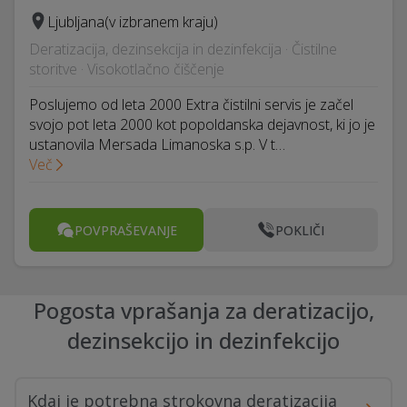
Ljubljana
(v izbranem kraju)
Deratizacija, dezinsekcija in dezinfekcija · Čistilne
storitve · Visokotlačno čiščenje
Poslujemo od leta 2000 Extra čistilni servis je začel
svojo pot leta 2000 kot popoldanska dejavnost, ki jo je
ustanovila Mersada Limanoska s.p. V t…
Več
POVPRAŠEVANJE
POKLIČI
Pogosta vprašanja za deratizacijo,
dezinsekcijo in dezinfekcijo
Kdaj je potrebna strokovna deratizacija