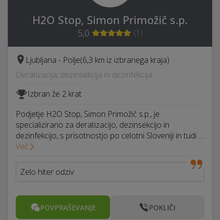
H2O Stop, Simon Primožič s.p.
5,0
(
1
)
Ljubljana - Polje
(6,3 km iz izbranega kraja)
Deratizacija, dezinsekcija in dezinfekcija
Izbran že 2 krat
Podjetje H2O Stop, Simon Primožič s.p., je
specializirano za deratizacijo, dezinsekcijo in
dezinfekcijo, s prisotnostjo po celotni Sloveniji in tudi …
Več
Zelo hiter odziv
POVPRAŠEVANJE
POKLIČI