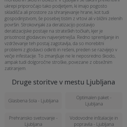
ukrepi priporočajo tako podjetjem, ki imajo pogosto
skladišča ali prostore za shranjevanje hrane, kot tudi
gospodinjstvom, še posebej tistim z vrtovi ali v bližini zelenih
površin. Strokovnjaki za deratizacijo postavijo
deratizacijske postaje na strateških točkah, kjer je
prisotnost glodavcev najverjetnejša. Redno spremljanje in
vzdrževanje teh postaj zagotavlja, da so morebitni
problemi z glodavci odkriti in rešeni, preden se razvijejo v
večje infestacije. To zmanjšuje ne le neposredno škodo,
ampak tudi dolgoročne stroške, povezane z obsežnim
zatiranjem.
Druge storitve v mestu Ljubljana
Optimalen paket -
Glasbena šola - Ljubljana
Ljubljana
Prehransko svetovanje -
Vodovodne inštalacije in
Ljubljana
popravila - Ljubljana