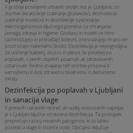
V gosteje poseljenih urbanih okoljih, kot je Ljubljana, so
storitve deratizacije (zatiranje glodavcev), dezinsekcije
(zatiranje insektov) in dezinfekcije (uničevanje
mikroorganizmov) ključnega pomena za ohranjanje
javnega zdravja in higiene. Glodavci in insekti se hitro
razmnožujejo in prenašajo bolezni, onesnažujejo hrano ter
povzročajo materialno škodo. Dezinfekcija je nepogrešljiva
za uničenje bakterij, virusov in plesni, še posebej po
poplavah, v javnih objektih, pisarnah ali zdravstvenih
ustanovah. Redno izvajanje teh storitev prispeva k
varnejšemu in bolj zdravemu bivalnemu in delovnemu
okolju.
Dezinfekcija po poplavah v Ljubljani
in sanacija vlage
V primerih naravnih nesreč ali razlitij vodovodnih napeljav
je v Ljubljani ključna strokovna dezinfekcija. Ta postopek
preprečuje razvoj nevarnih patogenov, ki so lahko
posledica vlage in stoječe vode. Običajno vključuje