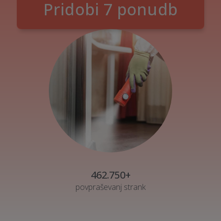
Pridobi 7 ponudb
462.750+
povpraševanj strank