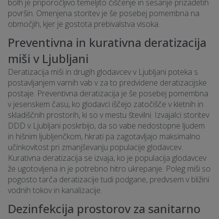
bolh je priporočljivo temeljito čiščenje in sesanje prizadetih
površin. Omenjena storitev je še posebej pomembna na
območjih, kjer je gostota prebivalstva visoka.
Preventivna in kurativna deratizacija
miši v Ljubljani
Deratizacija miši in drugih glodavcev v Ljubljani poteka s
postavljanjem varnih vab v za to predvidene deratizacijske
postaje. Preventivna deratizacija je še posebej pomembna
v jesenskem času, ko glodavci iščejo zatočišče v kletnih in
skladiščnih prostorih, ki so v mestu številni. Izvajalci storitev
DDD v Ljubljani poskrbijo, da so vabe nedostopne ljudem
in hišnim ljubljenčkom, hkrati pa zagotavljajo maksimalno
učinkovitost pri zmanjševanju populacije glodavcev.
Kurativna deratizacija se izvaja, ko je populacija glodavcev
že ugotovljena in je potrebno hitro ukrepanje. Poleg miši so
pogosto tarča deratizacije tudi podgane, predvsem v bližini
vodnih tokov in kanalizacije.
Dezinfekcija prostorov za sanitarno