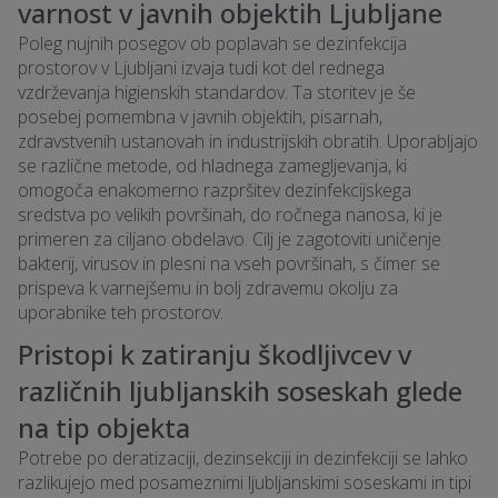
varnost v javnih objektih Ljubljane
Poleg nujnih posegov ob poplavah se dezinfekcija
prostorov v Ljubljani izvaja tudi kot del rednega
vzdrževanja higienskih standardov. Ta storitev je še
posebej pomembna v javnih objektih, pisarnah,
zdravstvenih ustanovah in industrijskih obratih. Uporabljajo
se različne metode, od hladnega zamegljevanja, ki
omogoča enakomerno razpršitev dezinfekcijskega
sredstva po velikih površinah, do ročnega nanosa, ki je
primeren za ciljano obdelavo. Cilj je zagotoviti uničenje
bakterij, virusov in plesni na vseh površinah, s čimer se
prispeva k varnejšemu in bolj zdravemu okolju za
uporabnike teh prostorov.
Pristopi k zatiranju škodljivcev v
različnih ljubljanskih soseskah glede
na tip objekta
Potrebe po deratizaciji, dezinsekciji in dezinfekciji se lahko
razlikujejo med posameznimi ljubljanskimi soseskami in tipi