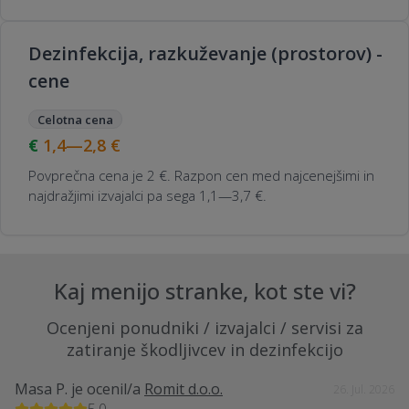
Dezinfekcija, razkuževanje (prostorov) -
cene
Celotna cena
1,4—2,8
€
Povprečna cena je 2 €. Razpon cen med najcenejšimi in
najdražjimi izvajalci pa sega 1,1—3,7 €.
Kaj menijo stranke, kot ste vi?
Ocenjeni ponudniki / izvajalci / servisi za
zatiranje škodljivcev in dezinfekcijo
Masa P.
je ocenil/a
Romit d.o.o.
26. Jul. 2026