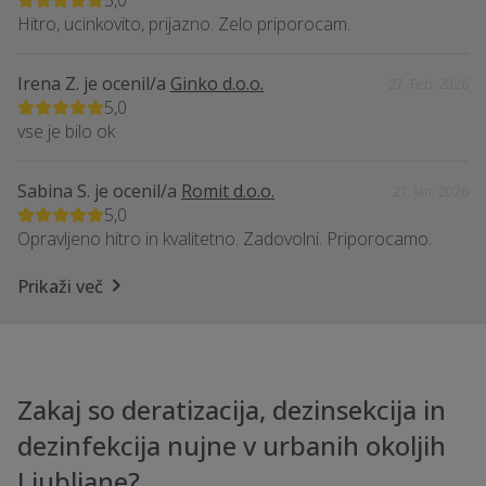
5,0
Hitro, ucinkovito, prijazno. Zelo priporocam.
Irena Z.
je ocenil/a
Ginko d.o.o.
27. Feb. 2026
5,0
vse je bilo ok
Sabina S.
je ocenil/a
Romit d.o.o.
21. Jan. 2026
5,0
Opravljeno hitro in kvalitetno. Zadovolni. Priporocamo.
Prikaži več
Zakaj so deratizacija, dezinsekcija in
dezinfekcija nujne v urbanih okoljih
Ljubljane?