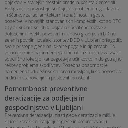
objektov. V starejših mestnih predelih, kot sta Center ali
Bežigrad, se pogosteje srečujejo s problemom glodavcev
in ščurkov zaradi arhitekturnih značilnosti in goste
poselitve. V novejših stanovanjskih kompleksih, kot so BTC
City ali Rudnik, se lahko pojavijo specifične težave z
določenimi insekti, povezanimi z novo gradnjo ali bližino
zelenih površin. Izvajalci storitev DDD v Ljubljani prilagodijo
svoje pristope glede na lokalne pogoje in tip zgradb. To
vključuje izbiro najprimernejših metod in sredstev za vsako
specifično lokacijo, kar zagotavlja učinkovito in dolgotrajno
rešitev problema škodljivcev. Posebna pozornost je
namenjena tudi dezinsekciji proti mravljam, ki so pogoste v
pritličnih stanovanjih in poslovnih prostorih.
Pomembnost preventivne
deratizacije za podjetja in
gospodinjstva v Ljubljani
Preventivna deratizacija, zlasti glede deratizacije miši, je
ključen korak k ohranjanju higiene in preprečevanju
morebitnih škod in bolezni. V Ljubljani se takšni preventivni