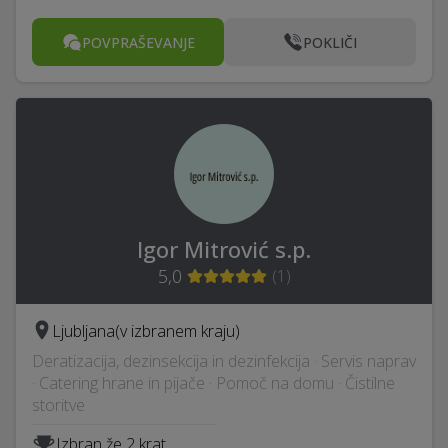
POVPRAŠEVANJE
POKLIČI
Igor Mitrović s.p.
5,0
(
1
)
Ljubljana
(v izbranem kraju)
Deratizacija, dezinsekcija in dezinfekcija · Servis naprav
· Catering hrane in pijače · Pomoč na domu · Čistilne
storitve
Izbran že 2 krat