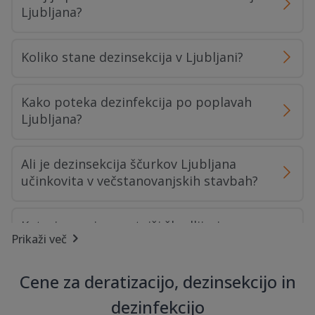
Ljubljana?
Koliko stane dezinsekcija v Ljubljani?
Kako poteka dezinfekcija po poplavah
Ljubljana?
Ali je dezinsekcija ščurkov Ljubljana
učinkovita v večstanovanjskih stavbah?
Kateri so najpogostejši škodljivci v
Prikaži več
Ljubljani?
Cene za deratizacijo, dezinsekcijo in
Kakšna je razlika med preventivno in
dezinfekcijo
kurativno deratizacijo?