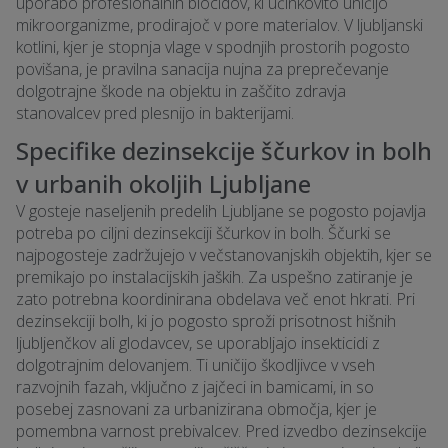
uporabo profesionalnih biocidov, ki učinkovito uničijo
mikroorganizme, prodirajoč v pore materialov. V ljubljanski
kotlini, kjer je stopnja vlage v spodnjih prostorih pogosto
povišana, je pravilna sanacija nujna za preprečevanje
dolgotrajne škode na objektu in zaščito zdravja
stanovalcev pred plesnijo in bakterijami.
Specifike dezinsekcije ščurkov in bolh
v urbanih okoljih Ljubljane
V gosteje naseljenih predelih Ljubljane se pogosto pojavlja
potreba po ciljni dezinsekciji ščurkov in bolh. Ščurki se
najpogosteje zadržujejo v večstanovanjskih objektih, kjer se
premikajo po instalacijskih jaških. Za uspešno zatiranje je
zato potrebna koordinirana obdelava več enot hkrati. Pri
dezinsekciji bolh, ki jo pogosto sproži prisotnost hišnih
ljubljenčkov ali glodavcev, se uporabljajo insekticidi z
dolgotrajnim delovanjem. Ti uničijo škodljivce v vseh
razvojnih fazah, vključno z jajčeci in bamicami, in so
posebej zasnovani za urbanizirana območja, kjer je
pomembna varnost prebivalcev. Pred izvedbo dezinsekcije