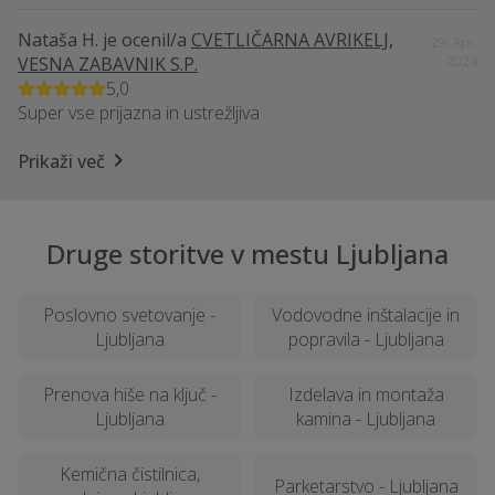
Nataša H.
je ocenil/a
CVETLIČARNA AVRIKELJ,
29. Apr.
VESNA ZABAVNIK S.P.
2024
5,0
Super vse prijazna in ustrežljiva
Prikaži več
Druge storitve v mestu Ljubljana
Poslovno svetovanje -
Vodovodne inštalacije in
Ljubljana
popravila - Ljubljana
Prenova hiše na ključ -
Izdelava in montaža
Ljubljana
kamina - Ljubljana
Kemična čistilnica,
Parketarstvo - Ljubljana