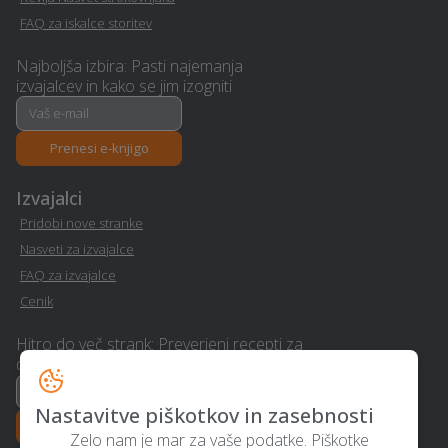
Statika - Ljubljana
implementacija GDPR -
FAQ za iskalce storitev
Ljubljana
Najboljša izbira: Pasti najemanja
izvajalcev in kako se jim izogniti
Geodetske storitve -
Strešna okna - Ljubljana
Ljubljana
Prenesi e-knjigo
Električarske storitve -
Vedeževanje - Ljubljana
Ljubljana
Izvajalci
Pridobi nove stranke
Pravno svetovanje in
Nasveti za izvajalce
storitve ob ločitvi -
Wellness - Ljubljana
FAQ za izvajalce
Ljubljana
Cenik
Urejanje okolice -
Pasja šola - Ljubljana
Hitro do več strank: Preverjeni recepti za
Ljubljana
dvig realizacije
Prodaja avtodelov -
Nastavitve piškotkov in zasebnosti
Pasji salon - Ljubljana
Ljubljana
Prenesi e-knjigo
Zelo nam je mar za vaše podatke. Piškotke