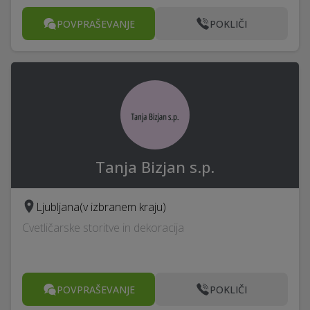
POVPRAŠEVANJE
POKLIČI
Tanja Bizjan s.p.
Ljubljana
(v izbranem kraju)
Cvetličarske storitve in dekoracija
POVPRAŠEVANJE
POKLIČI