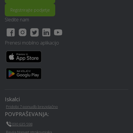
Registrirajte podjetje
Temnenje stekel na vozilu
Sprehajanje psov -
- Ljubljana
Ljubljana
Sledite nam
Frizerstvo - Ljubljana
Avtokozmetika - Ljubljana
Prenesi mobilno aplikacijo
Izvedba polnilnice za
Sanacija balkonov in teras
električna vozila -
- Ljubljana
Ljubljana
PR / odnosi z javnostmi -
Operacija oči - Ljubljana
Ljubljana
Prevoz vozil - Ljubljana
Stenske obloge - Ljubljana
Iskalci
Pridobi 7 ponudb brezplačno
Vrtna lopa, hiška, uta -
POVPRAŠEVANJA:
Izterjava dolga - Ljubljana
Ljubljana
030 635 598
Revija Nasvet strokovnjaka
Svetovanje in