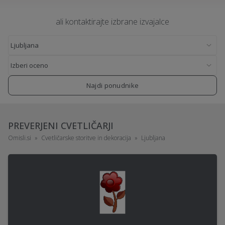
ali kontaktirajte izbrane izvajalce
Najdi ponudnike
PREVERJENI CVETLIČARJI
Omisli.si
Cvetličarske storitve in dekoracija
Ljubljana