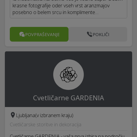
krasne fotografije oder vseh vrst aranzmajov
posebno o belem srcu in komplimente…
POVPRAŠEVANJE
POKLIČI
Cvetličarne GARDENIA
Ljubljana
(v izbranem kraju)
Cvetličarske storitve in dekoracija
Cvetličarne GARDENIA - vaša prva izbira na področju