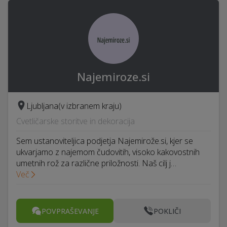
Najemiroze.si
Ljubljana
(v izbranem kraju)
Cvetličarske storitve in dekoracija
Sem ustanoviteljica podjetja Najemirože.si, kjer se
ukvarjamo z najemom čudovitih, visoko kakovostnih
umetnih rož za različne priložnosti. Naš cilj j…
Več
POVPRAŠEVANJE
POKLIČI