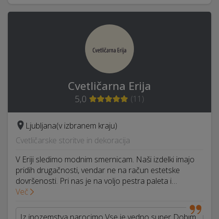
Cvetličarna Erija
5,0
(
11
)
Ljubljana
(v izbranem kraju)
Cvetličarske storitve in dekoracija
V Eriji sledimo modnim smernicam. Naši izdelki imajo
pridih drugačnosti, vendar ne na račun estetske
dovršenosti. Pri nas je na voljo pestra paleta i…
Več
Iz inozemstva narocimo Vse je vedno super Dobim