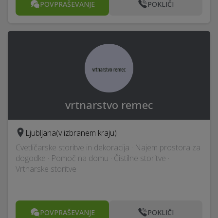
POVPRAŠEVANJE
POKLIČI
vrtnarstvo remec
Ljubljana
(v izbranem kraju)
Cvetličarske storitve in dekoracija · Najem prostora za
dogodke · Pomoč na domu · Čistilne storitve ·
Vrtnarske storitve
POVPRAŠEVANJE
POKLIČI