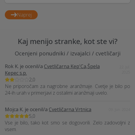
Naprej
Kaj menijo stranke, kot ste vi?
Ocenjeni ponudniki / izvajalci / cvetličarji
Rok K.
je ocenil/a
Cvetličarna Kep'Ca,Špela
22. Jul.
Kepec s.p.
2025
2,0
Ne priporočam za nagrobne aranžmaje. Cvetje je bilo po
24-ih urah v primerjavi z ostalimi aranžmaji uvelo.
Mojca K.
je ocenil/a
Cvetličarna Vrtnica
09. Jun. 2024
5,0
Vse je bilo, tako kot smo se dogovorili. Zelo zadovoljni z
vsem.