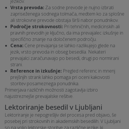
jezikov.
Vrsta prevoda:
Za sodne prevode je nujno izbrati
zapriseženega sodnega tolmača, medtem ko za splošne
ali strokovne prevode obstaja širši nabor ponudnikov.
Področje strokovnosti:
Pri tehničnih, medicinskih ali
pravnih prevodih je ključno, da ima prevajalec izkušnje in
specifično znanje na določenem področju.
Cena:
Cene prevajanja se lahko razlikujejo glede na
jezik, vrsto prevoda in obseg besedila. Nekateri
prevajalci zaračunavajo po besedi, drugi po normirani
strani.
Reference in izkušnje:
Pregled referenc in mnenj
prejšnjih strank lahko pomaga pri oceni kakovosti
storitev posameznega ponudnika.
Primerjava različnih možnosti zagotavlja izbiro
najustreznejše prevajalske rešitve.
Lektoriranje besedil v Ljubljani
Lektoriranje je nepogrešljiv del procesa pred objavo, še
posebej pri strokovnih in akademskih besedilih. V Ljubljani
so na voljo lektorske storitve za različne jezike, ki