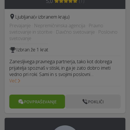
5,0
(
1
)
Ljubljana
(v izbranem kraju)
Prevajanje · Nepremičninska agencija · Pravno
svetovanje in storitve · Davčno svetovanje · Poslovno
svetovanje
Izbran že 1 krat
Zanesljivega pravnega partnerja, tako kot dobrega
prijatelja spoznaš v stiski, in ga je zato dobro imeti
vedno pri roki. Sami in s svojimi poslovni…
Več
POVPRAŠEVANJE
POKLIČI