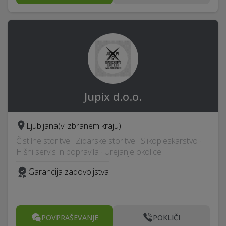
Jupix d.o.o.
Ljubljana
(v izbranem kraju)
Čistilne storitve · Zidarske storitve · Slikopleskarstvo ·
Hišni servis in popravila · Urejanje okolice
Garancija zadovoljstva
POVPRAŠEVANJE
POKLIČI