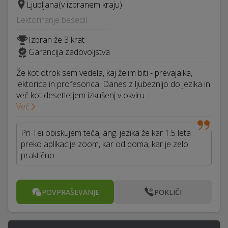
Ljubljana
(v izbranem kraju)
Lektoriranje besedil
Izbran že 3 krat
Garancija zadovoljstva
Že kot otrok sem vedela, kaj želim biti - prevajalka,
lektorica in profesorica. Danes z ljubeznijo do jezika in
več kot desetletjem izkušenj v okviru…
Več
Pri Tei obiskujem tečaj ang. jezika že kar 1.5 leta
preko aplikacije zoom, kar od doma, kar je zelo
praktično.…
POVPRAŠEVANJE
POKLIČI