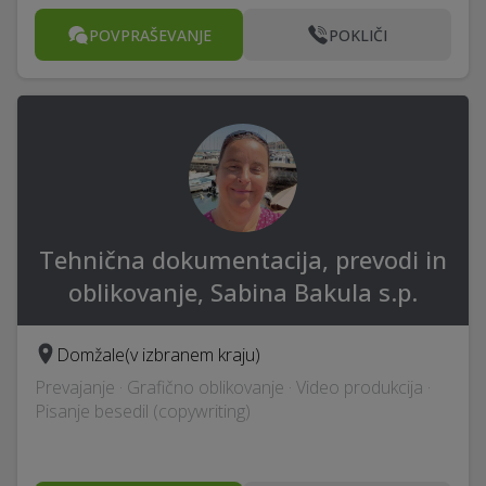
POVPRAŠEVANJE
POKLIČI
Tehnična dokumentacija, prevodi in
oblikovanje, Sabina Bakula s.p.
Domžale
(v izbranem kraju)
Prevajanje · Grafično oblikovanje · Video produkcija ·
Pisanje besedil (copywriting)