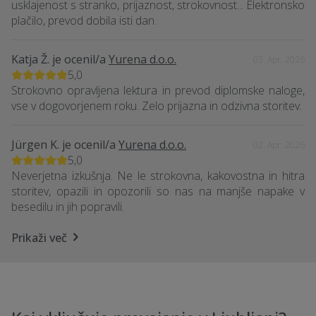
usklajenost s stranko, prijaznost, strokovnost... Elektronsko
plačilo, prevod dobila isti dan.
Katja Ž.
je ocenil/a
Yurena d.o.o.
03. Apr. 2026
5,0
Strokovno opravljena lektura in prevod diplomske naloge,
vse v dogovorjenem roku. Zelo prijazna in odzivna storitev.
Jürgen K.
je ocenil/a
Yurena d.o.o.
02. Apr. 2026
5,0
Neverjetna izkušnja. Ne le strokovna, kakovostna in hitra
storitev, opazili in opozorili so nas na manjše napake v
besedilu in jih popravili.
Prikaži več