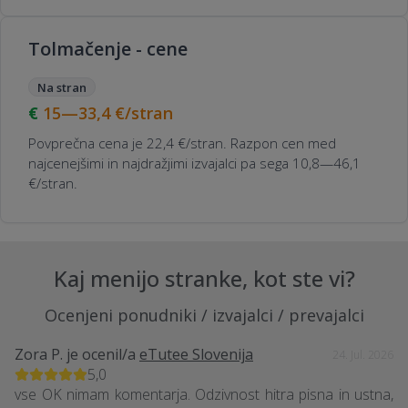
Tolmačenje - cene
Na stran
15—33,4
€/stran
Povprečna cena je 22,4 €/stran. Razpon cen med
najcenejšimi in najdražjimi izvajalci pa sega 10,8—46,1
€/stran.
Kaj menijo stranke, kot ste vi?
Ocenjeni ponudniki / izvajalci / prevajalci
Zora P.
je ocenil/a
eTutee Slovenija
24. Jul. 2026
5,0
vse OK nimam komentarja. Odzivnost hitra pisna in ustna,