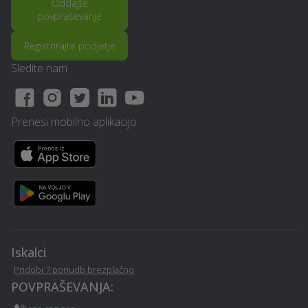
Oddajte
Ljubljana
- Ljubljana
povpraševanje
Registrirajte podjetje
Sprehajanje psov -
Frizerstvo - Ljubljana
Ljubljana
Sledite nam
Izvedba polnilnice za
Avtokozmetika - Ljubljana
električna vozila -
Prenesi mobilno aplikacijo
Ljubljana
Sanacija balkonov in teras
Operacija oči - Ljubljana
- Ljubljana
PR / odnosi z javnostmi -
Prevoz vozil - Ljubljana
Ljubljana
Iskalci
Stenske obloge - Ljubljana
Izterjava dolga - Ljubljana
Pridobi 7 ponudb brezplačno
POVPRAŠEVANJA:
Nagrobni spomenik -
Vrtna lopa, hiška, uta -