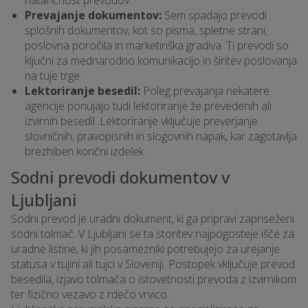
natančnost prevodov.
Prevajanje dokumentov:
Sem spadajo prevodi
splošnih dokumentov, kot so pisma, spletne strani,
poslovna poročila in marketinška gradiva. Ti prevodi so
ključni za mednarodno komunikacijo in širitev poslovanja
na tuje trge.
Lektoriranje besedil:
Poleg prevajanja nekatere
agencije ponujajo tudi lektoriranje že prevedenih ali
izvirnih besedil. Lektoriranje vključuje preverjanje
slovničnih, pravopisnih in slogovnih napak, kar zagotavlja
brezhiben končni izdelek.
Sodni prevodi dokumentov v
Ljubljani
Sodni prevod je uradni dokument, ki ga pripravi zapriseženi
sodni tolmač. V Ljubljani se ta storitev najpogosteje išče za
uradne listine, ki jih posamezniki potrebujejo za urejanje
statusa v tujini ali tujci v Sloveniji. Postopek vključuje prevod
besedila, izjavo tolmača o istovetnosti prevoda z izvirnikom
ter fizično vezavo z rdečo vrvico.