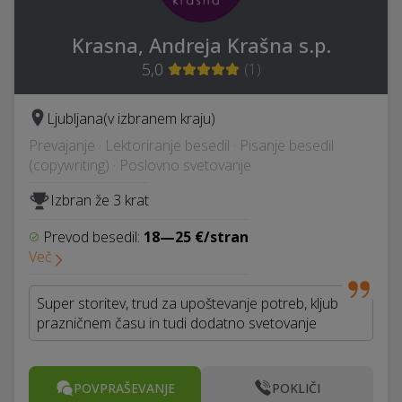
Krasna, Andreja Krašna s.p.
5,0
(
1
)
Ljubljana
(v izbranem kraju)
Prevajanje · Lektoriranje besedil · Pisanje besedil
(copywriting) · Poslovno svetovanje
Izbran že 3 krat
Prevod besedil:
18—25 €/stran
Več
Super storitev, trud za upoštevanje potreb, kljub
prazničnem času in tudi dodatno svetovanje
POVPRAŠEVANJE
POKLIČI