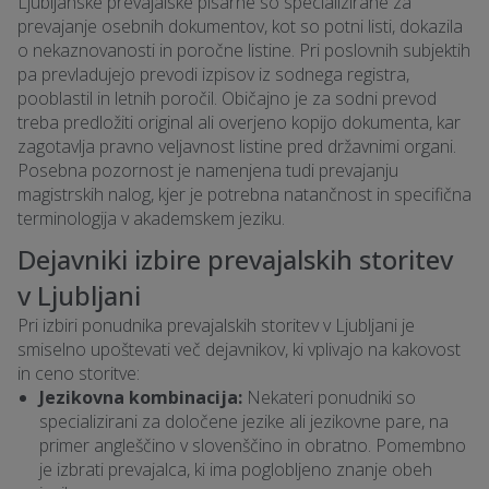
Ljubljanske prevajalske pisarne so specializirane za
prevajanje osebnih dokumentov, kot so potni listi, dokazila
o nekaznovanosti in poročne listine. Pri poslovnih subjektih
pa prevladujejo prevodi izpisov iz sodnega registra,
pooblastil in letnih poročil. Običajno je za sodni prevod
treba predložiti original ali overjeno kopijo dokumenta, kar
zagotavlja pravno veljavnost listine pred državnimi organi.
Posebna pozornost je namenjena tudi prevajanju
magistrskih nalog, kjer je potrebna natančnost in specifična
terminologija v akademskem jeziku.
Dejavniki izbire prevajalskih storitev
v Ljubljani
Pri izbiri ponudnika prevajalskih storitev v Ljubljani je
smiselno upoštevati več dejavnikov, ki vplivajo na kakovost
in ceno storitve:
Jezikovna kombinacija:
Nekateri ponudniki so
specializirani za določene jezike ali jezikovne pare, na
primer angleščino v slovenščino in obratno. Pomembno
je izbrati prevajalca, ki ima poglobljeno znanje obeh