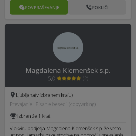
POVPRAŠEVANJE
POKLIČI
Magdalena Klemenšek s.p.
5,0
(
2
)
Ljubljana
(v izbranem kraju)
Prevajanje · Pisanje besedil (copywriting)
Izbran že 1 krat
V okviru podjetja Magdalena Klemenšek s.p. že vrsto
let ponujam vrhunske storitve na področju prevajanja