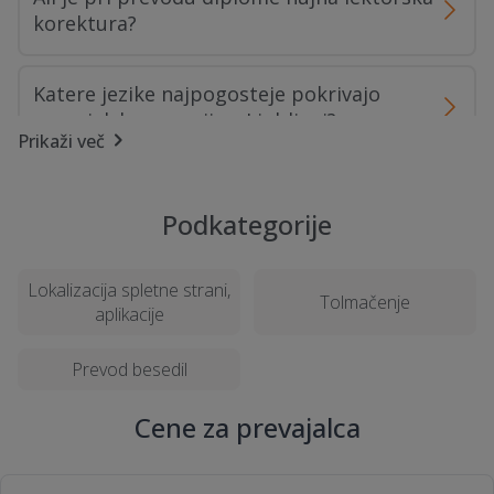
korektura?
Katere jezike najpogosteje pokrivajo
prevajalske agencije v Ljubljani?
Prikaži več
Kako poteka prevzem sodno overjenih
prevodov?
Podkategorije
Lokalizacija spletne strani,
Tolmačenje
aplikacije
Prevod besedil
Cene za prevajalca