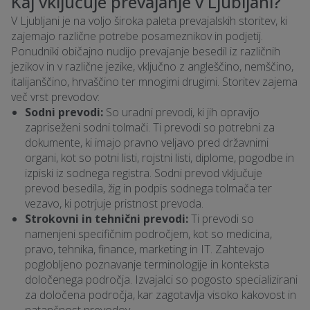
Kaj vključuje prevajanje v Ljubljani?
V Ljubljani je na voljo široka paleta prevajalskih storitev, ki
zajemajo različne potrebe posameznikov in podjetij.
Ponudniki običajno nudijo prevajanje besedil iz različnih
jezikov in v različne jezike, vključno z angleščino, nemščino,
italijanščino, hrvaščino ter mnogimi drugimi. Storitev zajema
več vrst prevodov:
Sodni prevodi:
So uradni prevodi, ki jih opravijo
zapriseženi sodni tolmači. Ti prevodi so potrebni za
dokumente, ki imajo pravno veljavo pred državnimi
organi, kot so potni listi, rojstni listi, diplome, pogodbe in
izpiski iz sodnega registra. Sodni prevod vključuje
prevod besedila, žig in podpis sodnega tolmača ter
vezavo, ki potrjuje pristnost prevoda.
Strokovni in tehnični prevodi:
Ti prevodi so
namenjeni specifičnim področjem, kot so medicina,
pravo, tehnika, finance, marketing in IT. Zahtevajo
poglobljeno poznavanje terminologije in konteksta
določenega področja. Izvajalci so pogosto specializirani
za določena področja, kar zagotavlja visoko kakovost in