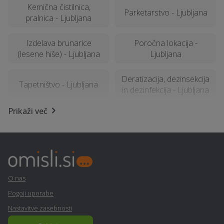
Kemična čistilnica,
Parketarstvo - Ljubljana
pralnica - Ljubljana
Izdelava brunarice
Poročna lokacija -
(lesene hiše) - Ljubljana
Ljubljana
Deratizacija, dezinsekcija
Tapetništvo - Ljubljana
in dezinfekcija - Ljubljana
Prikaži več
Popravilo strojev in
Letna kuhinja - Ljubljana
mehanizacije - Ljubljana
Prevoz pokojnikov -
Avtoservis - Ljubljana
Ljubljana
O nas
Kozmetični salon -
Najem foto stojnice -
Pogoji uporabe
Ljubljana
Ljubljana
Nastavitve zasebnosti
Polaganje tapet -
Temnenje stekel na vozilu