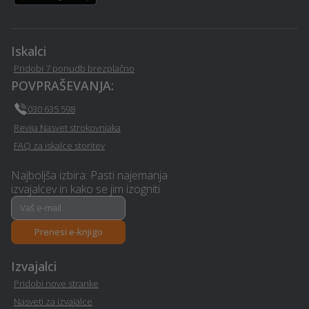
PR / odnosi z javnostmi -
Prevoz vozil - Ljubljana
Ljubljana
Iskalci
Stenske obloge - Ljubljana
Izterjava dolga - Ljubljana
Pridobi 7 ponudb brezplačno
POVPRAŠEVANJA:
Vrtna lopa, hiška, uta -
Statika - Ljubljana
Ljubljana
030 635 598
Revija Nasvet strokovnjaka
Električarske storitve -
FAQ za iskalce storitev
Strešna okna - Ljubljana
Ljubljana
Najboljša izbira: Pasti najemanja
izvajalcev in kako se jim izogniti
Pravno svetovanje in
Vedeževanje - Ljubljana
storitve ob ločitvi -
Ljubljana
Prenesi e-knjigo
Wellness - Ljubljana
Pasja šola - Ljubljana
Izvajalci
Pridobi nove stranke
Pasji salon - Ljubljana
Avtošola - Ljubljana
Nasveti za izvajalce