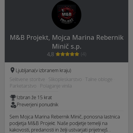
M&B Projekt, Mojca Marina Rebernik
Minič s.p.
4,8
(
4
)
Ljubljana
(v izbranem kraju)
Selitvene storitve · Slikopleskarstvo · Talne obloge ·
Parketarstvo · Polaganje vinila
Izbran že 15 krat
Preverjeni ponudnik
Sem Mojca Marina Rebernik Minič, ponosna lastnica
podjetja M&B Projekt. Naše podjetje temelji na
kakovosti, predanosti in želji ustvarjati prijetnejš…