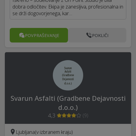
Iskreno – sodelovanje z On Point Studio je bila
dobra odločitev. Ekipa je zanesljiva, profesionalna in
se drži dogovorjenega, kar…
POVPRAŠEVANJE
POKLIČI
Svarun Asfalti (Gradbene Dejavnosti
d.o.o.)
4,3
(
9
)
Ljubljana
(v izbranem kraju)