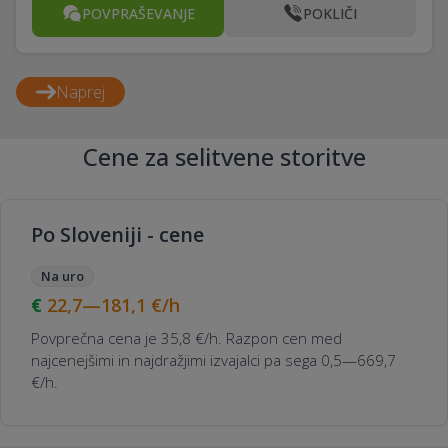
POVPRAŠEVANJE
POKLIČI
Naprej
Cene za selitvene storitve
Po Sloveniji - cene
Na uro
22,7—181,1
€/h
Povprečna cena je 35,8 €/h. Razpon cen med
najcenejšimi in najdražjimi izvajalci pa sega 0,5—669,7
€/h.