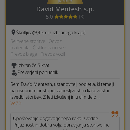
David Mentesh s.p.
5,0
(
3
)
Škofljica
(9,4 km iz izbranega kraja)
Selitvene storitve · Odvoz
materiala · Čistilne storitve ·
Prevoz blaga · Prevoz vozil
Izbran že 5 krat
Preverjeni ponudnik
Sem David Mentesh, ustanovitelj podjetja, ki temelji
na osebnem pristopu, zanesljivosti in kakovostni
izvedbi storitev. Z leti izkušenj in trdim delo…
Več
Upoštevanje dogovorjenega roka izvedbe.
Prijaznost in dobra volja opravljanja storitve, ne