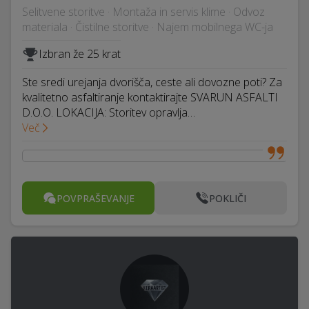
Selitvene storitve · Montaža in servis klime · Odvoz
materiala · Čistilne storitve · Najem mobilnega WC-ja
Izbran že 25 krat
Ste sredi urejanja dvorišča, ceste ali dovozne poti? Za
kvalitetno asfaltiranje kontaktirajte SVARUN ASFALTI
D.O.O. LOKACIJA: Storitev opravlja…
Več
POVPRAŠEVANJE
POKLIČI