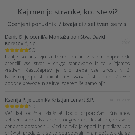
Kaj menijo stranke, kot ste vi?
Ocenjeni ponudniki / izvajalci / selitveni servisi
Denis Đ.
je ocenil/a
Montaža pohištva, David
25. Jul.
Kerezović, s.p.
2026
5,0
Fantje so prišli zjutraj točno ob uri. Z vsemi pripomočki
preselili vse stvari v drugo stanovanje in to v izjemno
kratkem času,čeprav je bilo treba vse znosit v 2.
Nadstropje po stopnicah. Res svaka čast fantom. Za vse
bodoče prevoze in selitve izberem še samo njih.
Ksenija P.
je ocenil/a
Kristjan Lenart S.P.
04. Jun. 2026
5,0
Več kot odlična izkušnja! Toplo priporočam Kristjanov
selitveni servis. Natančen, odgovoren, fleksibilen, odziven,
cenovno dostopen ... Med selitvijo je opazil in predlagal, da
pričvrsti predale, ki so to potrebovali. Imam občutek, da ga