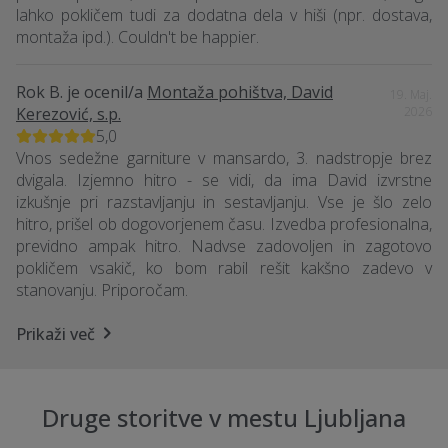
lahko pokličem tudi za dodatna dela v hiši (npr. dostava,
montaža ipd.). Couldn't be happier.
Rok B.
je ocenil/a
Montaža pohištva, David
19. Maj.
Kerezović, s.p.
2026
5,0
Vnos sedežne garniture v mansardo, 3. nadstropje brez
dvigala. Izjemno hitro - se vidi, da ima David izvrstne
izkušnje pri razstavljanju in sestavljanju. Vse je šlo zelo
hitro, prišel ob dogovorjenem času. Izvedba profesionalna,
previdno ampak hitro. Nadvse zadovoljen in zagotovo
pokličem vsakič, ko bom rabil rešit kakšno zadevo v
stanovanju. Priporočam.
Prikaži več
Druge storitve v mestu Ljubljana