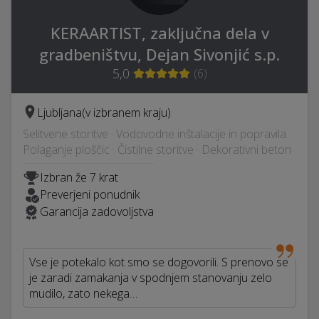
KERAARTIST, zaključna dela v
gradbeništvu, Dejan Sivonjić s.p.
5,0
(
6
)
Ljubljana
(v izbranem kraju)
Selitvene storitve · Vodovodne inštalacije in popravila ·
Polaganje ploščic · Čistilne storitve · Dekorativni beton
Izbran že 7 krat
Preverjeni ponudnik
Garancija zadovoljstva
Vse je potekalo kot smo se dogovorili. S prenovo se
je zaradi zamakanja v spodnjem stanovanju zelo
mudilo, zato nekega…