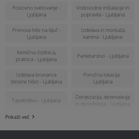
Poslovno svetovanje -
Vodovodne inštalacije in
Ljubljana
popravila - Ljubljana
Prenova hiše na ključ -
Izdelava in montaža
Ljubljana
kamina - Ljubljana
Kemična čistilnica,
Parketarstvo - Ljubljana
pralnica - Ljubljana
Izdelava brunarice
Poročna lokacija -
(lesene hiše) - Ljubljana
Ljubljana
Deratizacija, dezinsekcija
Tapetništvo - Ljubljana
in dezinfekcija - Ljubljana
Prikaži več
Popravilo strojev in
Letna kuhinja - Ljubljana
mehanizacije - Ljubljana