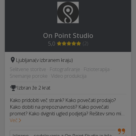
On Point Studio
5,0
(
2
)
Ljubljana
(v izbranem kraju)
Selitvene storitve · Fotografiranje · Fizioterapija ·
Snemanje poroke · Video produkcija
Izbran že 2 krat
Kako pridobiti več strank? Kako povečati prodajo?
Kako dobiti na prepoznavnosti? Kako povečati
promet? Kako dvigniti ugled podjetja? Rešitev smo mi…
Več