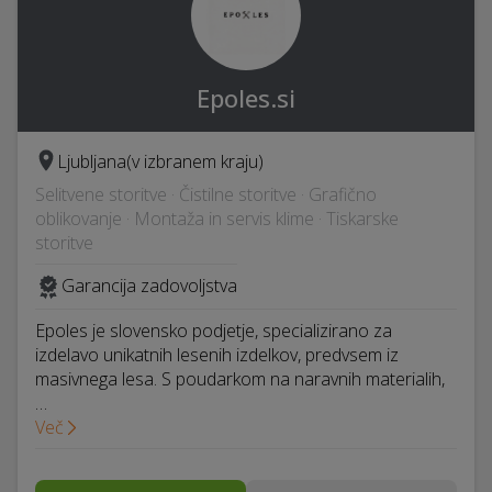
Epoles.si
Ljubljana
(v izbranem kraju)
Selitvene storitve · Čistilne storitve · Grafično
oblikovanje · Montaža in servis klime · Tiskarske
storitve
Garancija zadovoljstva
Epoles je slovensko podjetje, specializirano za
izdelavo unikatnih lesenih izdelkov, predvsem iz
masivnega lesa. S poudarkom na naravnih materialih,
…
Več