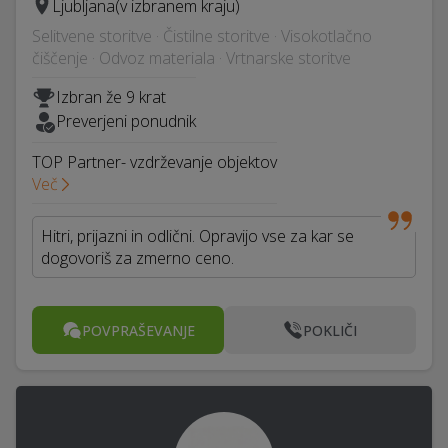
Ljubljana
(v izbranem kraju)
Selitvene storitve · Čistilne storitve · Visokotlačno
čiščenje · Odvoz materiala · Vrtnarske storitve
Izbran že 9 krat
Preverjeni ponudnik
TOP Partner- vzdrževanje objektov
Več
Hitri, prijazni in odlični. Opravijo vse za kar se
dogovoriš za zmerno ceno.
POVPRAŠEVANJE
POKLIČI