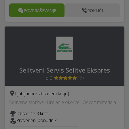
POVPRAŠEVANJE
POKLIČI
Selitveni Servis Selitve Ekspres
5,0
(
3
)
Ljubljana
(v izbranem kraju)
Selitvene storitve · Urejanje okolice · Odvoz materiala
Izbran že 3 krat
Preverjeni ponudnik