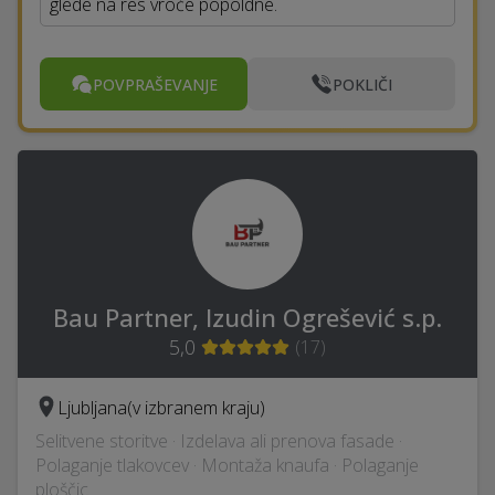
glede na res vroče popoldne.
POVPRAŠEVANJE
POKLIČI
Bau Partner, Izudin Ogrešević s.p.
5,0
(
17
)
Ljubljana
(v izbranem kraju)
Selitvene storitve · Izdelava ali prenova fasade ·
Polaganje tlakovcev · Montaža knaufa · Polaganje
ploščic