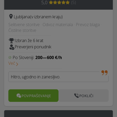
5,0
(
5
)
Ljubljana
(v izbranem kraju)
Selitvene storitve · Odvoz materiala · Prevoz blaga ·
Čistilne storitve
Izbran že 6 krat
Preverjeni ponudnik
Po Sloveniji:
200—600 €/h
Več
Hitro, ugodno in zanesljivo.
POVPRAŠEVANJE
POKLIČI