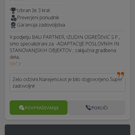
Izbran že 3 krat
Preverjeni ponudnik
Garancija zadovoljstva
V podjetju BAU PARTNER, IZUDIN OGREŠEVIĆ S.P.,
smo specializirani za: -ADAPTACIJE POSLOVNIH IN
STANOVANJSKIH OBJEKTOV ; zaključna gradbena
dela,…
Več
Zelo odzivni.Narejeno,kot je bilo dogovorjeno.Super
zadovoljni!
POVPRAŠEVANJE
POKLIČI