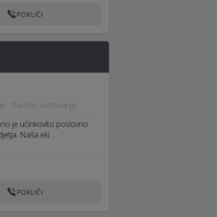
POKLIČI
je · Davčno svetovanje
o je učinkovito poslovno
jetja. Naša eki…
POKLIČI