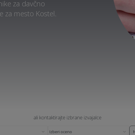
nike za davčno
e za mesto Kostel.
ali kontaktirajte izbrane izvajalce