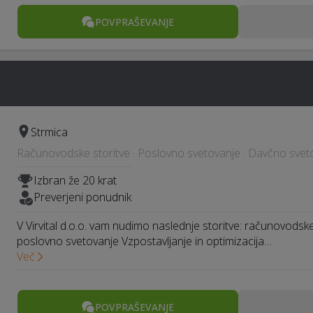
POVPRAŠEVANJE
Strmica
Računovodske storitve · Poslovno svetovanje · Davčno svet
Izbran že 20 krat
Preverjeni ponudnik
V Virvital d.o.o. vam nudimo naslednje storitve: računovodsk
poslovno svetovanje Vzpostavljanje in optimizacija…
Več
POVPRAŠEVANJE