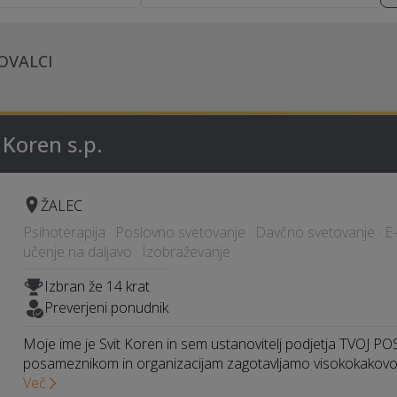
OVALCI
 Koren s.p.
ŽALEC
Psihoterapija · Poslovno svetovanje · Davčno svetovanje · E-
učenje na daljavo · Izobraževanje
Izbran že 14 krat
Preverjeni ponudnik
Moje ime je Svit Koren in sem ustanovitelj podjetja TVOJ PO
posameznikom in organizacijam zagotavljamo visokokakovos
Več