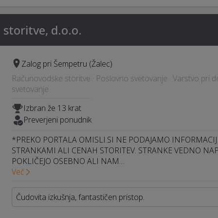
storitve, d.o.o.
Zalog pri Šempetru (Žalec)
Računovodske storitve · Poslovno svetovanje · Varstvo pri de
svetovanje
Izbran že 13 krat
Preverjeni ponudnik
*PREKO PORTALA OMISLI.SI NE PODAJAMO INFORMACIJ
STRANKAMI ALI CENAH STORITEV. STRANKE VEDNO NA
POKLIČEJO OSEBNO ALI NAM…
Več
Čudovita izkušnja, fantastičen pristop.