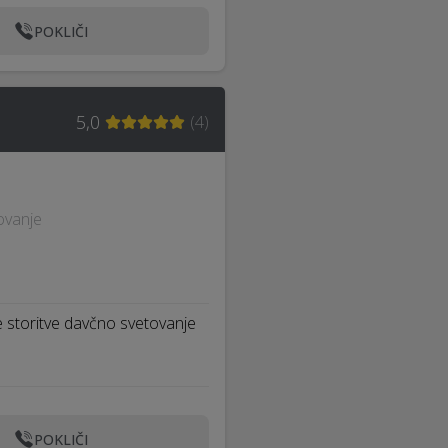
POKLIČI
5,0
(
4
)
ovanje
e storitve davčno svetovanje
POKLIČI