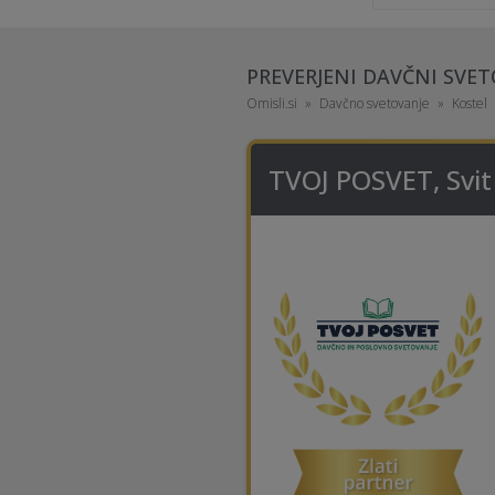
PREVERJENI DAVČNI SVET
Omisli.si
Davčno svetovanje
Kostel
TVOJ POSVET, Svit