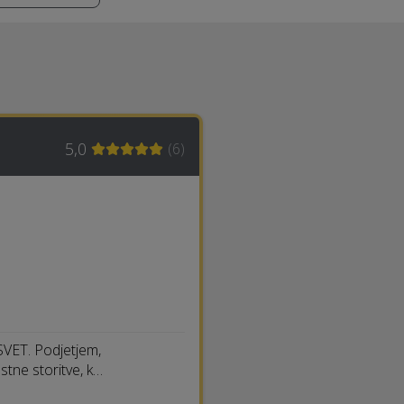
5,0
(
6
)
SVET. Podjetjem,
tne storitve, k…