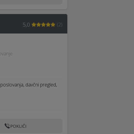
5,0
(
2
)
ovanje
poslovanja, davčni pregled,
POKLIČI