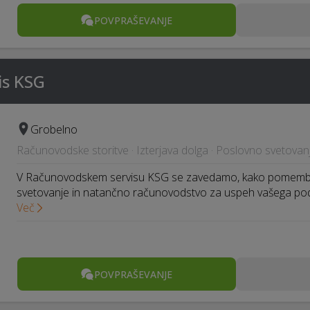
POVPRAŠEVANJE
is KSG
Grobelno
Računovodske storitve · Izterjava dolga · Poslovno svetovan
V Računovodskem servisu KSG se zavedamo, kako pomembn
svetovanje in natančno računovodstvo za uspeh vašega pod
Več
POVPRAŠEVANJE