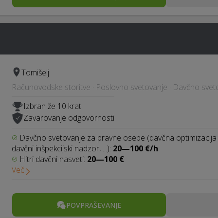
Tomišelj
Računovodske storitve · Poslovno svetovanje · Davčno svet
Izbran že 10 krat
Zavarovanje odgovornosti
Davčno svetovanje za pravne osebe (davčna optimizacija 
davčni inšpekcijski nadzor, ...):
20—100 €/h
Hitri davčni nasveti:
20—100 €
Več
POVPRAŠEVANJE