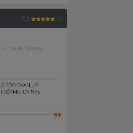
5,0
(
4
)
lu · Razpis · Davčno
 O POSLOVANJU S
PROŠAMO, DA NAS