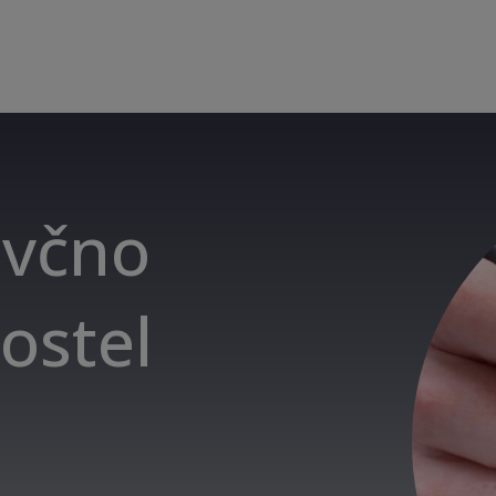
avčno
ostel