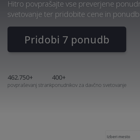
Hitro povprašajte vse preverjene ponud
svetovanje ter pridobite cene in ponudb
Pridobi 7 ponudb
462.750+
400+
povpraševanj strank
ponudnikov za davčno svetovanje