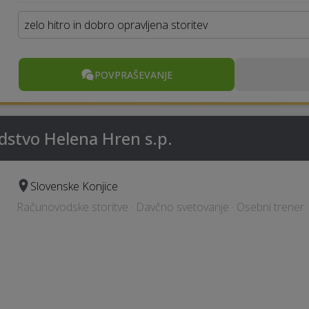
zelo hitro in dobro opravljena storitev
POVPRAŠEVANJE
dstvo Helena Hren s.p.
Slovenske Konjice
Računovodske storitve · Davčno svetovanje · Osebni trener