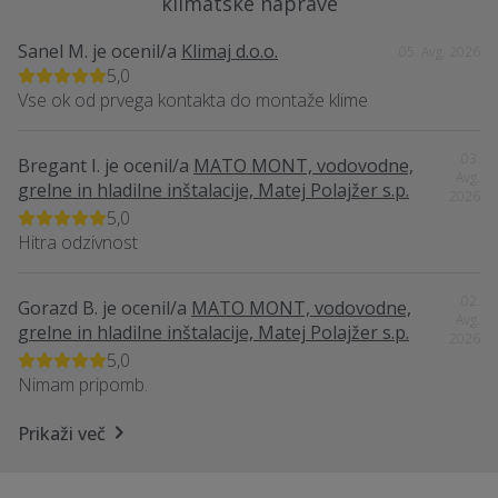
klimatske naprave
Sanel M.
je ocenil/a
Klimaj d.o.o.
05. Avg. 2026
5,0
Vse ok od prvega kontakta do montaže klime
03.
Bregant I.
je ocenil/a
MATO MONT, vodovodne,
Avg.
grelne in hladilne inštalacije, Matej Polajžer s.p.
2026
5,0
Hitra odzivnost
02.
Gorazd B.
je ocenil/a
MATO MONT, vodovodne,
Avg.
grelne in hladilne inštalacije, Matej Polajžer s.p.
2026
5,0
Nimam pripomb.
Prikaži več