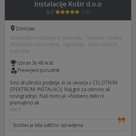
Instalacije Košir d.o.o
5,0
(
13
)
Domžale
Vodovodne inštalacije in popravila · Toplotne črpalke ·
Montaža in servis klime · Ogrevanje · Hišni servis in
popravila
Izbran že 46 krat
Preverjeni ponudnik
Smo družinsko podjetje, ki se ukvarja s CELOTNIM
SPEKTROM INŠTALACIJ. Naj gre za obnovo ali
novogradnjo. Naš moto je: »Nobeno delo ni
premajhno ali…
Več
Storitev je bila odlično opravljena