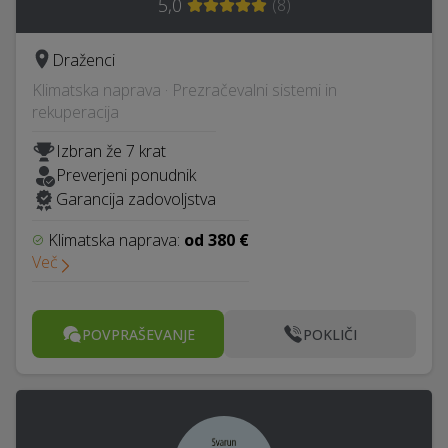
5,0
(
8
)
Draženci
Klimatska naprava · Prezračevalni sistemi in
rekuperacija
Izbran že 7 krat
Preverjeni ponudnik
Garancija zadovoljstva
Klimatska naprava:
od 380 €
Več
POVPRAŠEVANJE
POKLIČI