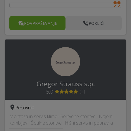
POVPRAŠEVANJE
POKLIČI
Gregor Strauss s.p.
5,0
(
2
)
Pečovnik
Montaža in servis klime · Selitvene storitve · Najem
kombijev · Čistilne storitve · Hišni servis in popravila