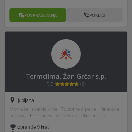
POVPRAŠEVANJE
POKLIČI
Termclima, Žan Grčar s.p.
5,0
(
8
)
Ljubljana
Montaža in servis klime · Toplotne črpalke · Klimatska
naprava · Prezračevalni sistemi in rekuperacija
Izbran že 9 krat