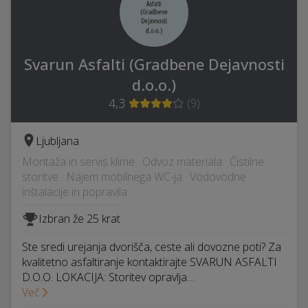
Svarun Asfalti (Gradbene Dejavnosti
d.o.o.)
4,3
(
9
)
Ljubljana
Montaža in servis klime · Odvoz materiala · Čistilne
storitve · Najem mobilnega WC-ja · Vodovodne
inštalacije in popravila
Izbran že 25 krat
Ste sredi urejanja dvorišča, ceste ali dovozne poti? Za
kvalitetno asfaltiranje kontaktirajte SVARUN ASFALTI
D.O.O. LOKACIJA: Storitev opravlja…
Več