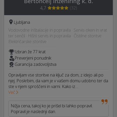
Bertoncelj Inženiring k. d.
4,7
(
32
)
Ljubljana
Vodovodne inštalacije in popravila · Servis oken in vrat
ter senčil · Hišni servis in popravila · Čistilne storitve ·
Električarske storitve
Izbran že 77 krat
Preverjeni ponudnik
Garancija zadovoljstva
Opravljam vse storitve na ključ za dom, z idejo ali po
njej. Poskrbim, da vam je v vašem domu udobno ter da
ste v njem sproščeni in varni. Kako iz…
Več
Nižja cena, takoj ko je prišel bi lahko popravil.
Popravil je naslednji dan.