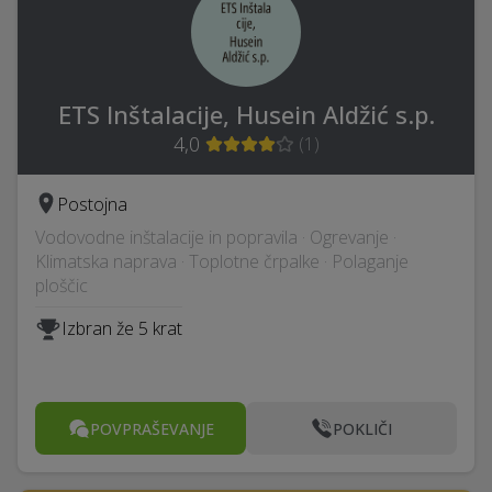
ETS Inštalacije, Husein Aldžić s.p.
4,0
(
1
)
Postojna
Vodovodne inštalacije in popravila · Ogrevanje ·
Klimatska naprava · Toplotne črpalke · Polaganje
ploščic
Izbran že 5 krat
POVPRAŠEVANJE
POKLIČI