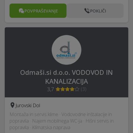
POVPRAŠEVANJE
POKLIČI
Odmaši.si d.o.o. VODOVOD IN
KANALIZACIJA
3,7
(
3
)
Jurovski Dol
Montaža in servis klime · Vodovodne inštalacije in
popravila · Najem mobilnega WC-ja · Hišni servis in
popravila · Klimatska naprava