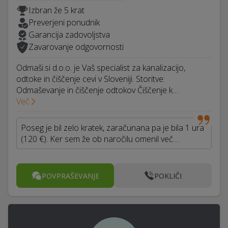
Izbran že 5 krat
Preverjeni ponudnik
Garancija zadovoljstva
Zavarovanje odgovornosti
Odmaši.si d.o.o. je Vaš specialist za kanalizacijo,
odtoke in čiščenje cevi v Sloveniji. Storitve:
Odmaševanje in čiščenje odtokov Čiščenje k…
Več
Poseg je bil zelo kratek, zaračunana pa je bila 1 ura
(120 €). Ker sem že ob naročilu omenil več…
POVPRAŠEVANJE
POKLIČI