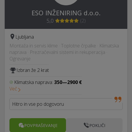
ESO INŽENIRING d.o.o.
5,0
(
2
)
Ljubljana
Montaža in servis klime · Toplotne črpalke · Klimatska
naprava · Prezračevalni sistemi in rekuperacija ·
Ogrevanje
Izbran že 2 krat
Klimatska naprava:
350—2900 €
Več
Hitro in vse po dogovoru
POVPRAŠEVANJE
POKLIČI