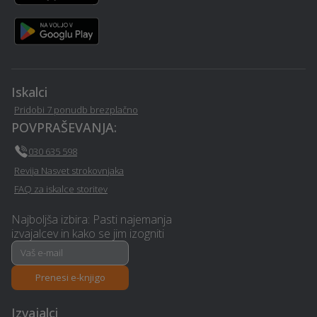
Polaganje laminata -
Deratizacija, dezinsekcija
Kostel
in dezinfekcija - Kostel
Odvoz materiala - Kostel
Polaganje ploščic - Kostel
Iskalci
Kamnolom, peskokop -
Izdelava brunarice
Kostel
(lesene hiše) - Kostel
Pridobi 7 ponudb brezplačno
POVPRAŠEVANJA:
Varovanje - Kostel
Frizerstvo - Kostel
030 635 598
Revija Nasvet strokovnjaka
Prodaja avtodelov -
Tapetništvo - Kostel
FAQ za iskalce storitev
Kostel
Najboljša izbira: Pasti najemanja
Najem mobilnega WC-ja -
izvajalcev in kako se jim izogniti
Namestitev - Kostel
Kostel
Prenesi e-knjigo
Pasji hotel - Kostel
Sprehajanje psov - Kostel
Izvajalci