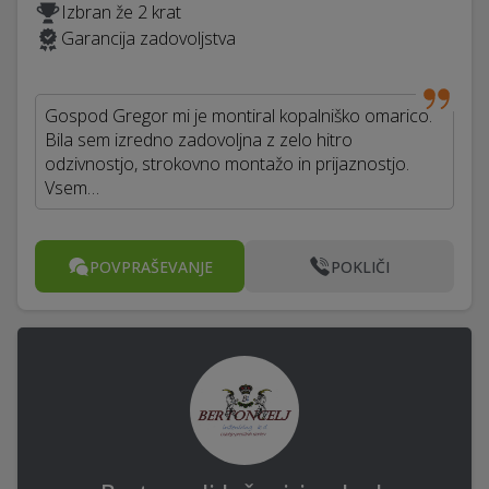
Izbran že 2 krat
Garancija zadovoljstva
Gospod Gregor mi je montiral kopalniško omarico.
Bila sem izredno zadovoljna z zelo hitro
odzivnostjo, strokovno montažo in prijaznostjo.
Vsem…
POVPRAŠEVANJE
POKLIČI