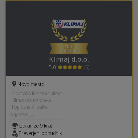
Klimaj d.o.o.
5,0
(
5
)
Novo mesto
Montaža in servis klime ·
Klimatska naprava ·
Toplotne črpalke ·
Ogrevanje
Izbran že 9 krat
Preverjeni ponudnik